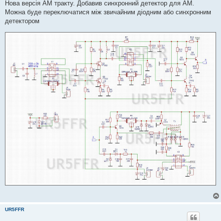
в
Нова версія АМ тракту. Добавив синхронний детектор для АМ.
і
Можна буде переключатися між звичайним діодним або синхронним
д
о
детектором
м
л
е
н
н
я
UR5FFR