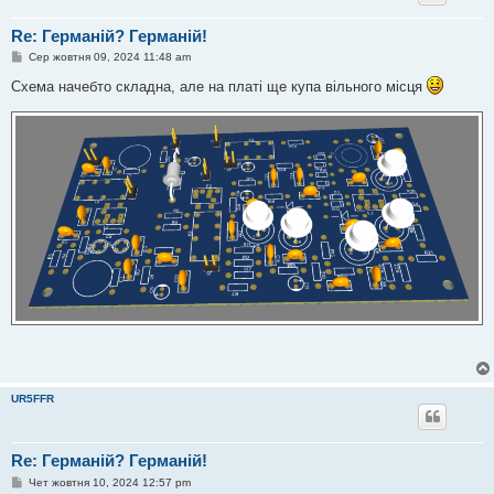
Re: Германій? Германій!
П
Сер жовтня 09, 2024 11:48 am
о
в
Схема начебто складна, але на платі ще купа вільного місця
і
д
о
м
л
е
н
н
я
UR5FFR
Re: Германій? Германій!
П
Чет жовтня 10, 2024 12:57 pm