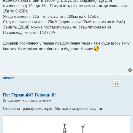
R19R20 треба ставити 120ом (в EasyEDA поправив). Це для
і
живлення від 12в до 15в. Потужність цих резисторів якщо живлення
д
о
15в то 0,25Вт.
м
Якщо живлення 12в - то вистачить 100ом на 0,125Вт.
л
е
Струм споживання десь 20мА (підсилювач 12мА та комутація 8мА).
н
Замість Д814Б можна поставити будь які стабілітрони на 9в.
н
я
Наприклад імпортні 1N4739A.
Добавив посилання у перше повідомлення теми - там буде щось типу
індексу бо сторінок вже багато, а буде ще більше
UR5FFR
Re: Германій? Германій!
П
Суб жовтня 12, 2024 11:55 am
о
в
Стосовно трансформаторів. Мотаємо скруткою ось так
і
д
о
м
л
е
н