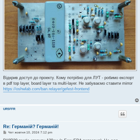
Відкрив доступ до проекту. Кому потрібно для ЛУТ - робимо експорт
в pdf top layer, board layer та multi-layer. Не забуваємо ставити mirror
https://oshwlab.com/ban.relayer/gefest-frontend
UR5FFR
Re: Германій? Германій!
П
Чет жовтня 10, 2024 7:12 pm
о
в