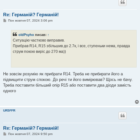
н
я
Re: Германій? Германій!
П
Пон жовтня 07, 2024 3:06 pm
о
в
і
oldPsyho
писав:
↑
д
о
Ситуацію частково виправив.
м
Прибрав R14, R15 збільшив до 2.7к, і все, ступеньки нема, правда
л
е
струм покою виріс до 270 ма))
н
н
я
Не зовсім розумію як прибрати R14. Треба не прибирати його а
підвищити струм спокою. До речі ти його вимірював? Щось не бачу.
Треба поставити більший опір R15 або поставити два діоди замість
одного
UR5FFR
Re: Германій? Германій!
П
Пон жовтня 07, 2024 9:50 pm
о