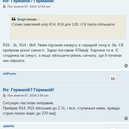
Re: Германій? Германій!
П
Пон жовтня 07, 2024 12:54 pm
о
в
і
Sergii
писав:
↑
д
о
Схоже завеликий опір R14, R16 для 12В. І С8 треба збільшити.
м
л
е
н
н
я
R16 - 1k, R14 - 6k8. Ними підганяв напругу в середній точці в -6в, С8
пробував різної ємності. Зараз поставив 470мкф. Картина та ж. Є
сходинка на синусі, а якщо збільшити рівень сигналу, ще й починає
низ обрізати.
oldPsyho
Re: Германій? Германій!
П
Пон жовтня 07, 2024 2:58 pm
о
в
Ситуацію частково виправив.
і
Прибрав R14, R15 збільшив до 2.7к, і все, ступеньки нема, правда
д
о
струм покою виріс до 270 ма))
м
л
е
UR5FFR
н