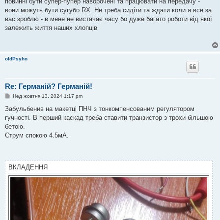
повинні бути супер-пупер наворочені та працювати на передачу -
вони можуть бути сугубо RX. Не треба сидіти та ждати коли я все за
вас зроблю - в мене не вистачає часу бо дуже багато роботи від якої
залежить життя наших хлопців
oldPsyho
Re: Германій? Германій!
П
Нед жовтня 13, 2024 1:17 pm
о
в
Забульбенив на макетці ПНЧ з тонкомпенсованим регулятором
і
гучності. В перший каскад треба ставити транзистор з трохи більшою
д
о
бетою.
м
Струм спокою 4.5мА.
л
е
н
н
я
ВКЛАДЕННЯ