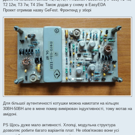
T2 12w, T3 7w, T4 15w. Також додав у схему в EasyEDA
Проект отримав назву GeFest. Фронтенд у зборі
Для більшої аутентичності котушки можна намотати на кільцях
30ВН-50ВН але в мене помер вимірювач індуктивності, тому мотав на
амідоні.
PS Щось дуже мало активності. Хлопці, модульна структура
дозволяє робити багато варіантів плат. Не обов'язково вони усі