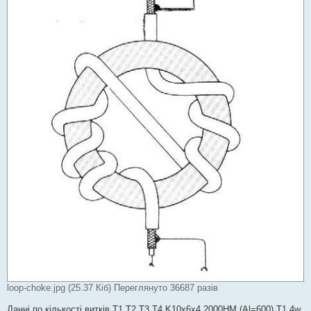
н
я
loop-choke.jpg (25.37 Кіб) Переглянуто 36687 разів
Данні по кількості витків T1,T2,T3,T4 K10x6x4 2000HM (Al=600) T1 4w,