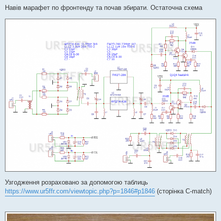
о
в
Навів марафет по фронтенду та почав збирати. Остаточна схема
і
д
о
м
л
е
н
н
я
Узгодження розраховано за допомогою таблиць
https://www.ur5ffr.com/viewtopic.php?p=1846#p1846
(сторінка C-match)