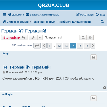
QRZUA.CLUB
Допомога
Зв'язок з адміністрацією
Реєстрація
Вхід
П
Список форумів
Технічний форум
Приймачі та трансивери
о
Германій? Германій!
ш
Пошук
Розшире
Відповісти
у
к
Сторінка
14
з
16
1
12
13
14
15
16
Поперед.
Далі
155 повідомлень
…
Sergii
Re: Германій? Германій!
П
Пон жовтня 07, 2024 12:31 pm
о
в
Схоже завеликий опір R14, R16 для 12В. І С8 треба збільшити.
і
д
о
м
л
oldPsyho
е
н
н
я