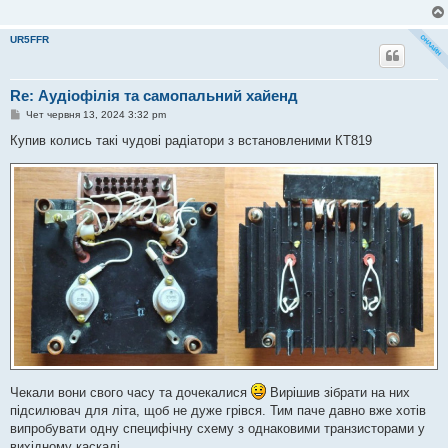
UR5FFR
Re: Аудіофілія та самопальний хайенд
П
Чет червня 13, 2024 3:32 pm
о
в
Купив колись такі чудові радіатори з встановленими КТ819
і
д
о
м
л
е
н
н
я
Чекали вони свого часу та дочекалися
Вирішив зібрати на них
підсилювач для літа, щоб не дуже грівся. Тим паче давно вже хотів
випробувати одну специфічну схему з однаковими транзисторами у
вихідному каскаді.