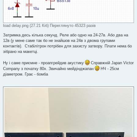
load delay.png (27.21 Кіб) Переглянуто 45323 разів
Затримка десь кілька секунд. Реле або одно на 24-27в. Або два на
12в (у мене саме так бо не знайшов на 24в з двома групами
контактів). Стабілітрон потрібен для захисту затвору. Плати нема бо
зібрано на макетці.
Ну і саме приємне - проапгрейдив акустику
Справжній Japan Victor
Company з початку 80х. Звичайно мейдінджапан
НЧ - 25см
діаметром. Грає - бомба