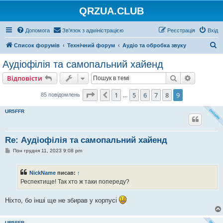
QRZUA.CLUB
Допомога
Зв'язок з адміністрацією
Реєстрація
Вхід
П
Список форумів
Технічний форум
Аудіо та обробка звуку
о
Аудіофілія та самопальний хайенд
ш
Пошук
Розшире
Відповісти
у
к
Сторінка
9
з
9
1
5
6
7
8
9
Поперед.
85 повідомлень
…
UR5FFR
Re: Аудіофілія та самопальний хайенд
П
Пон грудня 11, 2023 9:08 pm
о
в
і
NickName
писав:
↑
д
о
Респектище! Так хто ж таки попереду?
м
л
е
Ніхто, бо інші ще не збирав у корпусі
н
н
я
UR5FFR