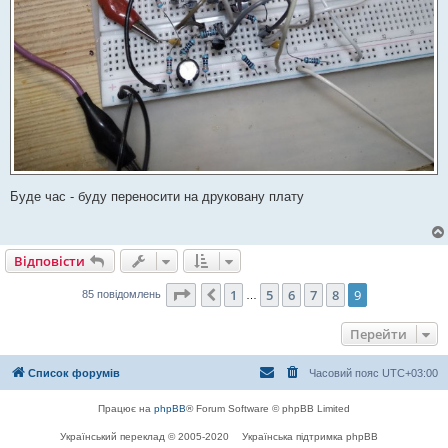
Буде час - буду переносити на друковану плату
Відповісти
Сторінка
9
з
9
1
5
6
7
8
9
Поперед.
85 повідомлень
…
Перейти
Список форумів
Часовий пояс
UTC+03:00
Працює на
phpBB
® Forum Software © phpBB Limited
Український переклад © 2005-2020
Українська підтримка phpBB