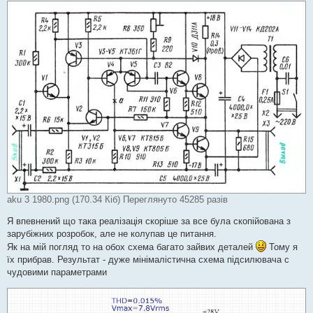
aku 3 1980.png (170.34 Кіб) Переглянуто 45285 разів
Я впевнений що така реалізація скоріше за все була скопійована з
зарубіжних розробок, але не колупав це питання.
Як на мій погляд то на обох схема багато зайвих деталей
Тому я
їх прибрав. Результат - дуже мінімалістична схема підсилювача с
чудовими параметрами