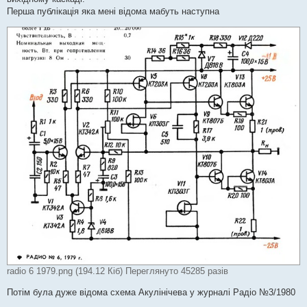
Перша публікація яка мені відома мабуть наступна
radio 6 1979.png (194.12 Кіб) Переглянуто 45285 разів
Потім була дуже відома схема Акулінічева у журналі Радіо №3/1980