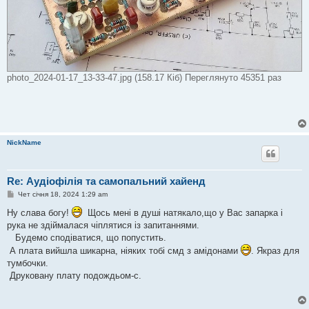
photo_2024-01-17_13-33-47.jpg (158.17 Кіб) Переглянуто 45351 раз
NickName
Re: Аудіофілія та самопальний хайенд
П
Чет січня 18, 2024 1:29 am
о
в
Ну слава богу!
Щось мені в душі натякало,що у Вас запарка і
і
рука не здіймалася чіплятися із запитаннями.
д
о
Будемо сподіватися, що попустить.
м
А плата вийшла шикарна, ніяких тобі смд з амідонами
. Якраз для
л
е
тумбочки.
н
Друковану плату подождьом-с.
н
я