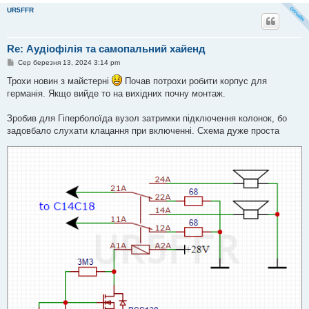
UR5FFR
Re: Аудіофілія та самопальний хайенд
П
Сер березня 13, 2024 3:14 pm
о
в
Трохи новин з майстерні
Почав потрохи робити корпус для
і
германія. Якщо вийде то на вихідних почну монтаж.
д
о
м
Зробив для Гіперболоїда вузол затримки підключення колонок, бо
л
е
задовбало слухати клацання при включенні. Схема дуже проста
н
н
я