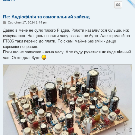
Re: Аудіофілія та самопальний хайенд
П
Сер січня 17, 2024 1:44 pm
о
в
Давно в мене не було такого Різдва. Роботи навалилося більше, ніж
і
очікувалося. На щось попаяти часу взагалі не було. Але германій на
д
о
ГТ806 таки переніс до плати. По схемі майже без змін - дещо
м
корекцію поправив.
л
е
Поки що не запускав - нема часу. Але буду рухатися як буде вільний
н
час. Отже далі буде
н
я