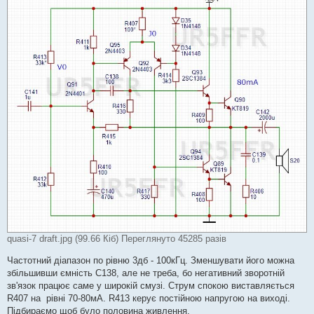
quasi-7 draft.jpg (99.66 Кіб) Переглянуто 45285 разів
Частотний діапазон по рівню 3дб - 100кГц. Зменшувати його можна
збільшивши ємність С138, але не треба, бо негативний зворотній
зв'язок працює саме у широкій смузі. Струм спокою виставляється
R407 на рівні 70-80мА. R413 керує постійною напругою на виході.
Підбираємо щоб було половина живлення.