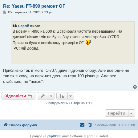
Re: Yaesu FT-890 ремонт ОГ
П
П'ят вересня 01, 2023 7:23 pm
о
в
і
Сергій
писав:
д
о
В моєму FT-890 на 600 кГц стрибала частота передавання. На
м
дисплеї ніяких змін не було. Зауваження мені зробив UY7RR.
л
е
Причина була в неякісному тримері в ОГ.
н
РС: мій досвід.
н
я
Приблизно так в мого ІС-737, двічі підгонив опору. Але все одне не
так як я хочу, на верх-низ десь на герц 100 різниця. Але все
стабільно, не "повзе".
Відповісти
2 повідомлень • Сторінка
1
з
1
Перейти
Список форумів
Часовий пояс
UTC+03:00
Працює на
phpBB
® Forum Software © phpBB Limited