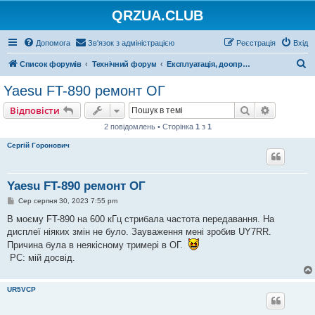
QRZUA.CLUB
Допомога
Зв'язок з адміністрацією
Реєстрація
Вхід
П
Список форумів
Технічний форум
Експлуатація, доопрацювання, ремонт
о
Yaesu FT-890 ремонт ОГ
ш
Пошук
Розшире
Відповісти
у
2 повідомлень • Сторінка
1
з
1
к
Сергій Горонович
Yaesu FT-890 ремонт ОГ
П
Сер серпня 30, 2023 7:55 pm
о
в
В моєму FT-890 на 600 кГц стрибала частота передавання. На
і
дисплеї ніяких змін не було. Зауваження мені зробив UY7RR.
д
о
Причина була в неякісному тримері в ОГ.
м
РС: мій досвід.
л
е
н
н
UR5VCP
я