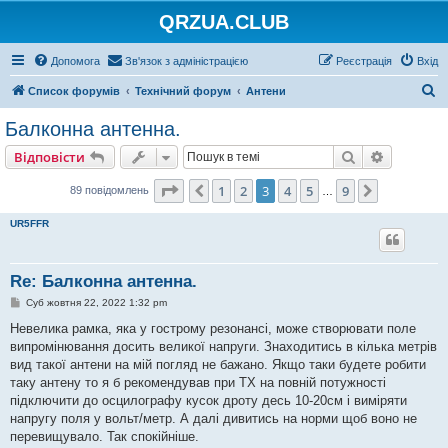
QRZUA.CLUB
Допомога
Зв'язок з адміністрацією
Реєстрація
Вхід
П
Список форумів
Технічний форум
Антени
о
Балконна антенна.
ш
Пошук
Розшире
Відповісти
у
к
Сторінка
3
з
9
1
2
3
4
5
9
Поперед.
Далі
89 повідомлень
…
UR5FFR
Re: Балконна антенна.
П
Суб жовтня 22, 2022 1:32 pm
о
в
Невелика рамка, яка у гострому резонансі, може створювати поле
і
випромінювання досить великої напруги. Знаходитись в кілька метрів
д
о
вид такої антени на мій погляд не бажано. Якщо таки будете робити
м
таку антену то я б рекомендував при TX на повній потужності
л
е
підключити до осцилографу кусок дроту десь 10-20см і виміряти
н
напругу поля у вольт/метр. А далі дивитись на норми щоб воно не
н
я
перевищувало. Так спокійніше.