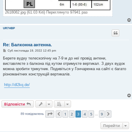
2618082.jpg (61.03 Кіб) Переглянуто 97941 раз
UR7HBP
Re: Балконна антенна.
П
Суб листопада 19, 2022 12:45 pm
о
в
Берете вудку телескопічну на 7-9 м до неї провід антени,
і
виставляєте з балкона під кутом отримуєте вертикал. З двух вудок
д
о
можна зробити трикутник. Подивіться у Гончаренка на сайті є багато
м
різноманітних конструкцій вертикалів.
л
е
н
http://dl2kq.de/
н
я
Відповісти
Сторінка
3
з
9
1
2
3
4
5
9
Поперед.
Далі
89 повідомлень
…
Перейти