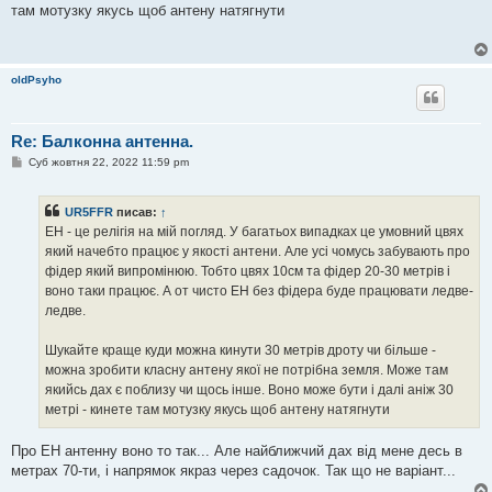
там мотузку якусь щоб антену натягнути
oldPsyho
Re: Балконна антенна.
П
Суб жовтня 22, 2022 11:59 pm
о
в
і
UR5FFR
писав:
↑
д
о
EH - це релігія на мій погляд. У багатьох випадках це умовний цвях
м
який начебто працює у якості антени. Але усі чомусь забувають про
л
е
фідер який випромінюю. Тобто цвях 10см та фідер 20-30 метрів і
н
воно таки працює. А от чисто EH без фідера буде працювати ледве-
н
я
ледве.
Шукайте краще куди можна кинути 30 метрів дроту чи більше -
можна зробити класну антену якої не потрібна земля. Може там
якийсь дах є поблизу чи щось інше. Воно може бути і далі аніж 30
метрі - кинете там мотузку якусь щоб антену натягнути
Про ЕН антенну воно то так... Але найближчий дах від мене десь в
метрах 70-ти, і напрямок якраз через садочок. Так що не варіант...