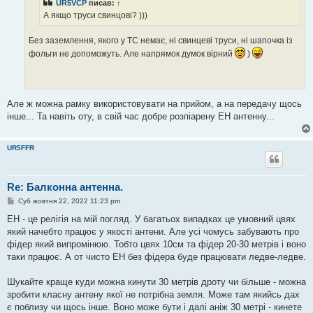
UR5VCP
писав:
↑
л
е
А якщо труси свинцові? )))
н
н
я
Без заземлення, якого у ТС немає, ні свинцеві труси, ні шапочка із
фольги не допоможуть. Але напрямок думок вірний
)
Але ж можна рамку використовувати на прийом, а на передачу щось
інше... Та навіть оту, в свій час добре розпіарену ЕН антенну...
UR5FFR
Re: Балконна антенна.
П
Суб жовтня 22, 2022 11:23 pm
о
в
EH - це релігія на мій погляд. У багатьох випадках це умовний цвях
і
який начебто працює у якості антени. Але усі чомусь забувають про
д
о
фідер який випромінюю. Тобто цвях 10см та фідер 20-30 метрів і воно
м
таки працює. А от чисто EH без фідера буде працювати ледве-ледве.
л
е
н
Шукайте краще куди можна кинути 30 метрів дроту чи більше - можна
н
я
зробити класну антену якої не потрібна земля. Може там якийсь дах
є поблизу чи щось інше. Воно може бути і далі аніж 30 метрі - кинете