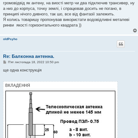
громовідвід як антену, на виості метр чи два підключив трансивер, ну
а низ до корпуса, точку землі, і спрацював досить не погано, в
принципі нічого дивного, так шо, все від фантазії залежить.
Я колись товаришу пропонував використати водовідливні металеві
ринви якості горизонтального квадрата ))
oldPsyho
Re: Балконна антенна.
П
П'ят листопада 18, 2022 10:50 pm
о
в
ще одна конструкція
і
д
о
м
ВКЛАДЕННЯ
л
е
н
н
я