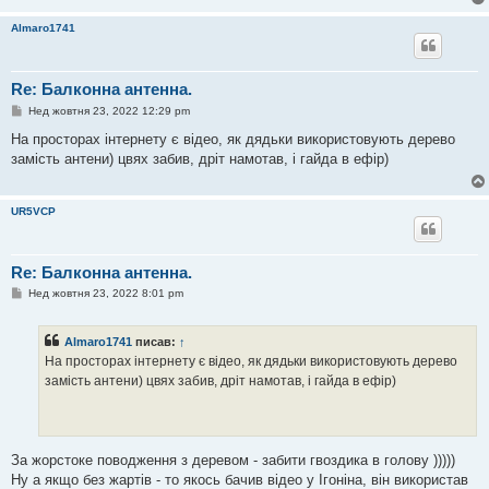
Almaro1741
Re: Балконна антенна.
П
Нед жовтня 23, 2022 12:29 pm
о
в
На просторах інтернету є відео, як дядьки використовують дерево
і
замість антени) цвях забив, дріт намотав, і гайда в ефір)
д
о
м
л
UR5VCP
е
н
н
я
Re: Балконна антенна.
П
Нед жовтня 23, 2022 8:01 pm
о
в
і
Almaro1741
писав:
↑
д
о
На просторах інтернету є відео, як дядьки використовують дерево
м
замість антени) цвях забив, дріт намотав, і гайда в ефір)
л
е
н
н
я
За жорстоке поводження з деревом - забити гвоздика в голову )))))
Ну а якщо без жартів - то якось бачив відео у Ігоніна, він використав