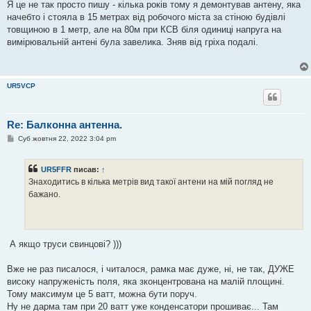
Я це не так просто пишу - кілька років тому я демонтував антену, яка
начебто і стояла в 15 метрах від робочого міста за стіною будівлі
товщиною в 1 метр, але на 80м при КСВ біля одиниці напруга на
вимірювальній антені була завелика. Зняв від гріха подалі.
UR5VCP
Re: Балконна антенна.
П
Суб жовтня 22, 2022 3:04 pm
о
в
і
UR5FFR
писав:
↑
д
о
Знаходитись в кілька метрів вид такої антени на мій погляд не
м
бажано.
л
е
н
н
я
А якщо труси свинцові? )))
Вже не раз писалося, і читалося, рамка має дуже, ні, не так, ДУЖЕ
високу напруженість поля, яка зконцентрована на малій площині.
Тому максимум це 5 ватт, можна бути поруч.
Ну не дарма там при 20 ватт уже конденсатори прошиває... Там