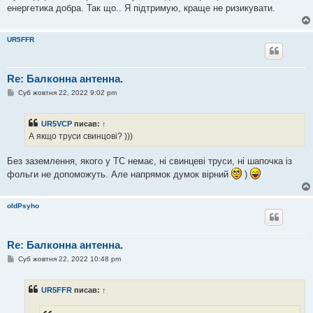
енергетика добра. Так що.. Я підтримую, краще не ризикувати.
UR5FFR
Re: Балконна антенна.
П
Суб жовтня 22, 2022 9:02 pm
о
в
і
UR5VCP
писав:
↑
д
о
А якщо труси свинцові? )))
м
л
е
Без заземлення, якого у ТС немає, ні свинцеві труси, ні шапочка із
н
фольги не допоможуть. Але напрямок думок вірний
)
н
я
oldPsyho
Re: Балконна антенна.
П
Суб жовтня 22, 2022 10:48 pm
о
в
і
UR5FFR
писав:
↑
д
о
м