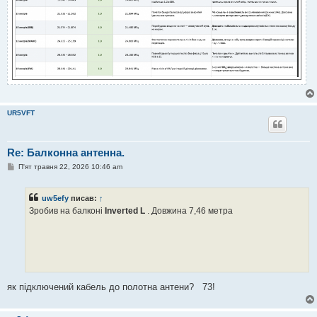
UR5VFT
Re: Балконна антенна.
П
П'ят травня 22, 2026 10:46 am
о
в
і
uw5efy
писав:
↑
д
о
Зробив на балконі
Inverted L
. Довжина 7,46 метра
м
л
е
н
н
я
як підключений кабель до полотна антени? 73!