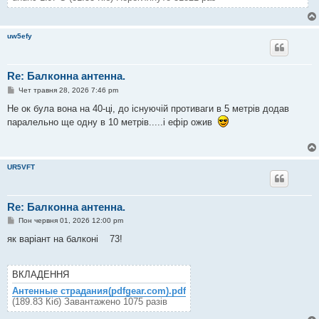
uw5efy
Re: Балконна антенна.
П
Чет травня 28, 2026 7:46 pm
о
в
Не ок була вона на 40-ці, до існуючій противаги в 5 метрів додав
і
паралельно ще одну в 10 метрів.....і ефір ожив
д
о
м
л
е
н
UR5VFT
н
я
Re: Балконна антенна.
П
Пон червня 01, 2026 12:00 pm
о
в
як варіант на балконі 73!
і
д
о
м
ВКЛАДЕННЯ
л
е
Антенные страдания(pdfgear.com).pdf
н
(189.83 Кіб) Завантажено 1075 разів
н
я