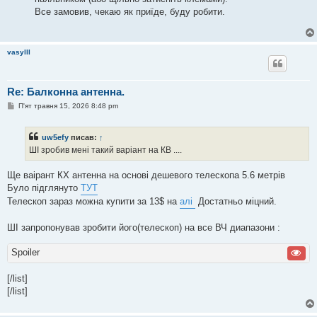
Все замовив, чекаю як приїде, буду робити.
vasylll
Re: Балконна антенна.
П
П'ят травня 15, 2026 8:48 pm
о
в
і
uw5efy
писав:
↑
д
о
ШІ зробив мені такий варіант на КВ ....
м
л
е
Ще ваірант КХ антенна на основі дешевого телескопа 5.6 метрів
н
Було підглянуто
ТУТ
н
я
Телескоп зараз можна купити за 13$ на
алі
Достатньо міцний.
ШІ запропонував зробити його(телескоп) на все ВЧ диапазони :
Spoiler
[/list]
[/list]