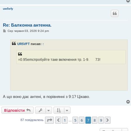
uw5efy
Re: Балконна антенна.
П
Сер червня 03, 2026 9:24 pm
о
в
і
UR5VFT
писав:
↑
д
о
м
л
е
=0.95emспробуйте таке включення тр. 1-9. 73!
н
н
я
А що воно дає антені, в порівнянні з 9:1? Цікаво.
Відповісти
Сторінка
7
з
9
1
5
6
7
8
9
Поперед.
Далі
87 повідомлень
…