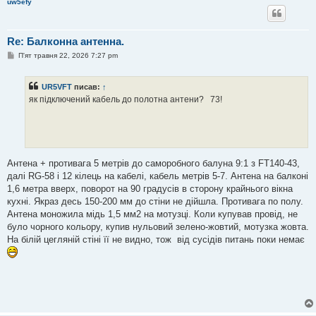
uw5efy
Re: Балконна антенна.
П
П'ят травня 22, 2026 7:27 pm
о
в
і
UR5VFT
писав:
↑
д
о
як підключений кабель до полотна антени? 73!
м
л
е
н
н
я
Антена + противага 5 метрів до саморобного балуна 9:1 з FT140-43,
далі RG-58 і 12 кілець на кабелі, кабель метрів 5-7. Антена на балконі
1,6 метра вверх, поворот на 90 градусів в сторону крайнього вікна
кухні. Якраз десь 150-200 мм до стіни не дійшла. Противага по полу.
Антена моножила мідь 1,5 мм2 на мотузці. Коли купував провід, не
було чорного кольору, купив нульовий зелено-жовтий, мотузка жовта.
На білій цегляній стіні її не видно, тож від сусідів питань поки немає