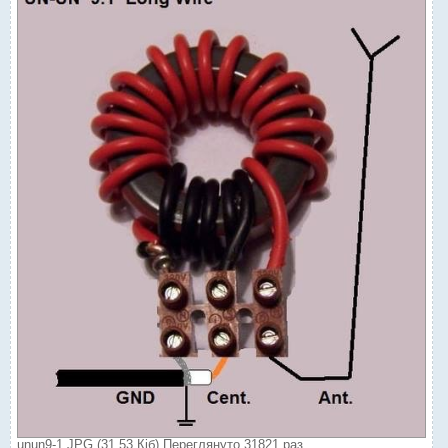
unun9-1.JPG (31.53 Кіб) Переглянуто 31821 раз