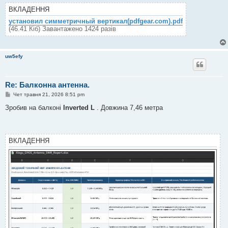
ВКЛАДЕННЯ
установил симметричный вертикал(pdfgear.com).pdf
(46.41 Кіб) Завантажено 1424 разів
uw5efy
Re: Балконна антенна.
П
Чет травня 21, 2026 8:51 pm
о
в
Зробив на балконі
Inverted L
. Довжина 7,46 метра
і
д
о
м
л
ВКЛАДЕННЯ
е
н
н
я