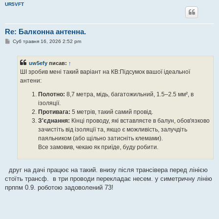
UR5VFT
Re: Балконна антенна.
П
Суб травня 16, 2026 2:52 pm
о
в
і
uw5efy
писав:
↑
д
о
ШІ зробив мені такий варіант на КВ:Підсумок вашої ідеальної
м
антени:
л
е
н
Полотно:
8,7 метра, мідь, багатожильний, 1.5–2.5 мм², в
н
ізоляції.
я
Противага:
5 метрів, такий самий провід.
З'єднання:
Кінці проводу, які вставляєте в балун, обов'язково
зачистіть від ізоляції та, якщо є можливість, залучдіть
паяльником (або щільно затисніть клемами).
Все замовив, чекаю як приїде, буду робити.
друг на дачі працює на такий. внизу після трансівера перед лінією
стоїть трансф. в три проводи перекладає несем. у симетричну лінію
прппм 0.9. роботою задоволений 73!