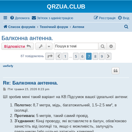
QRZUA.CLUB
Допомога
Зв'язок з адміністрацією
Реєстрація
Вхід
П
Список форумів
Технічний форум
Антени
о
Балконна антенна.
ш
Пошук
Розшире
Відповісти
у
к
Сторінка
7
з
9
1
5
6
7
8
9
Поперед.
Далі
87 повідомлень
…
uw5efy
Re: Балконна антенна.
П
П'ят травня 15, 2026 8:23 pm
о
в
ШІ зробив мені такий варіант на КВ:Підсумок вашої ідеальної антени:
і
д
Полотно:
8,7 метра, мідь, багатожильний, 1.5–2.5 мм², в
о
ізоляції.
м
л
Противага:
5 метрів, такий самий провід.
е
З'єднання:
Кінці проводу, які вставляєте в балун, обов'язково
н
н
зачистіть від ізоляції та, якщо є можливість, залучдіть
я
паяльником (або щільно затисніть клемами).