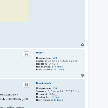
Д
о
г
UR5VFT
о
р
Повідомлень:
629
З нами з:
Вів січня 17, 2023 6:22 pm
и
Позивний:
UR5VFT
Has thanked:
647 times
Been thanked:
137 times
Д
о
г
Konstantin M
о
р
Повідомлень:
156
З нами з:
Суб квітня 26, 2025 7:31 pm
и
іли декілька
Позивний:
Us1g__
Has thanked:
91 time
лець в ковбаску для
Been thanked:
39 times
шот зробив, може