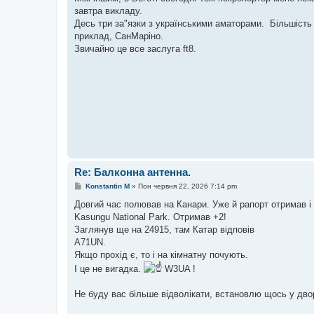
е
завтра викладу.
н
Десь три за"язки з українськими аматорами. Більшість з
н
я
приклад, СанМаріно.
Звичайно це все заслуга ft8.
Re: Балконна антенна.
П
Konstantin M
»
Пон червня 22, 2026 7:14 pm
о
в
Довгий час полював на Канари. Уже й рапорт отримав і 
і
Kasungu National Park. Отримав +2!
д
о
Заглянув ще на 24915, там Катар відповів
м
A71UN.
л
е
Якщо прохід є, то і на кімнатну почують.
н
І це не вигадка.
W3UA !
н
я
Не буду вас більше відволікати, встановлю щось у двор