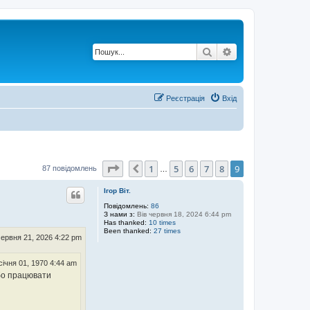
Пошук
Розширений по
Реєстрація
Вхід
Сторінка
9
з
9
1
5
6
7
8
9
Поперед.
87 повідомлень
…
Ігор Віт.
Повідомлень:
86
З нами з:
Вів червня 18, 2024 6:44 pm
Has thanked:
10 times
Been thanked:
27 times
ервня 21, 2026 4:22 pm
січня 01, 1970 4:44 am
 бо працювати