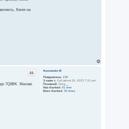
авляють, Кенія на
Д
о
г
Konstantin M
о
р
Повідомлень:
156
З нами з:
Суб квітня 26, 2025 7:31 pm
и
йде 7Q9BK. Малаві.
Позивний:
Us1g__
Has thanked:
91 time
Been thanked:
39 times