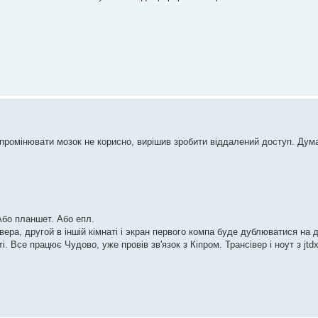
опромінювати мозок не корисно, вирішив зробити віддалений доступ. Дум
Або планшет. Або епл.
ра, другой в іншій кімнаті і экран первого компа буде дублюватися на др
 Все працює Чудово, уже провів зв'язок з Кіпром. Трансівер і ноут з jtd