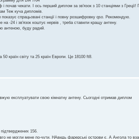
рограмму для Він 7/64
і почав чекати. І ось перший диплом за зв'язок з 10 станціями з Греції! 
там Теж куча дипломів.
и показує спрацьовані станції і повну розшифровку qso. Рекомендую.
е на -24 і зв'язок коштує нервів , треба ставили кращу антену.
ою антеною, буду радий.
 50 країн світу та 25 країн Европи. Це 18100 ft8.
овжую експлуатувати свою кімнатну антену. Сьогодні отримав диплом
 підтверджених 156.
овго не могли мене по-чути. НАвидь фарерські острови є. А Ангола то вза