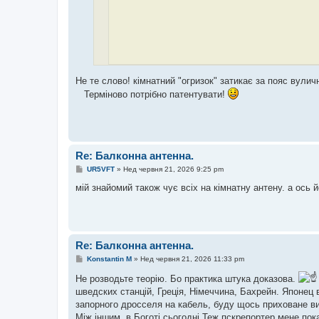
Не те слово! кімнатний "огризок" затикає за пояс вуличні
На мою вуличну 7,46 метра так ніколи не буде чутно)
Терміново потрібно патентувати!
Re: Балконна антенна.
П
UR5VFT
»
Нед червня 21, 2026 9:25 pm
о
в
мій знайомий також чує всіх на кімнатну антену. а ось й
і
д
о
м
л
е
Re: Балконна антенна.
н
н
П
Konstantin M
»
Нед червня 21, 2026 11:33 pm
я
о
в
Не розводьте теорію. Бо практика штука доказова.
і
шведских станцій, Греція, Німеччина, Бахрейн. Японец ві
д
о
запорного дросселя на кабель, буду щось приховане ви
м
Між іншим, в Боготі сьогодні Теж пскрепортер мене пока
л