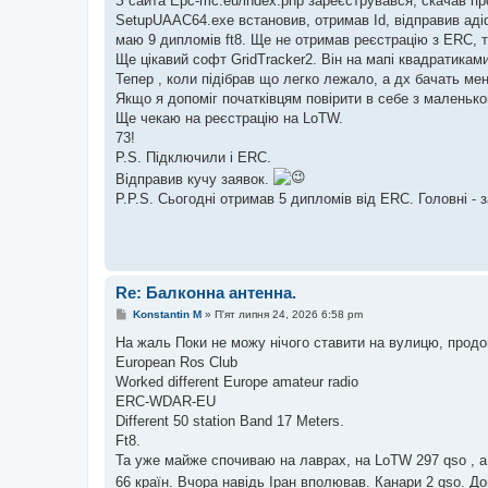
З сайта Epc-mc.eu/index.php зареєструвався, скачав п
н
я
SetupUAAC64.exe встановив, отримав Id, відправив адіф 
маю 9 дипломів ft8. Ще не отримав реєстрацію з ERC, 
Ще цікавий софт GridTracker2. Він на мапі квадратикам
Тепер , коли підібрав що легко лежало, а дх бачать мен
Якщо я допоміг початківцям повірити в себе з маленьк
Ще чекаю на реєстрацію на LoTW.
73!
P.S. Підключили і ERC.
Відправив кучу заявок.
P.P.S. Сьогодні отримав 5 дипломів від ERC. Головні - за
Re: Балконна антенна.
П
Konstantin M
»
П'ят липня 24, 2026 6:58 pm
о
в
На жаль Поки не можу нічого ставити на вулицю, прод
і
European Ros Club
д
о
Worked different Europe amateur radio
м
ERC-WDAR-EU
л
е
Different 50 station Band 17 Meters.
н
Ft8.
н
я
Та уже майже спочиваю на лаврах, на LoTW 297 qso , а
66 країн. Вчора навідь Іран вполював. Канари 2 qso. Д