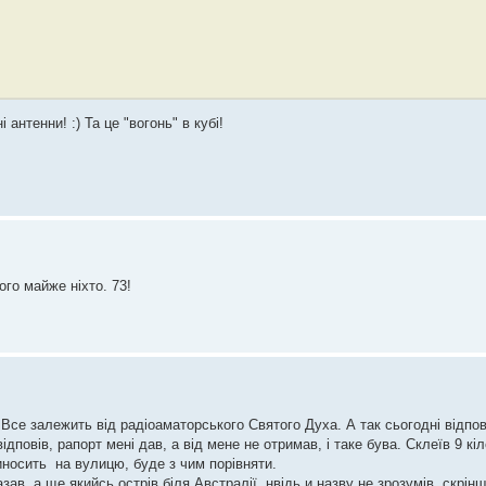
 антенни! :) Та це "вогонь" в кубі!
 Так що антена вогонь
ого майже ніхто. 73!
Все залежить від радіоаматорського Святого Духа. А так сьогодні відпов
дповів, рапорт мені дав, а від мене не отримав, і таке бува. Склеїв 9 кі
носить на вулицю, буде з чим порівняти.
зав, а ще якийсь острів біля Австралії, нвідь и назву не зрозумів, скрін