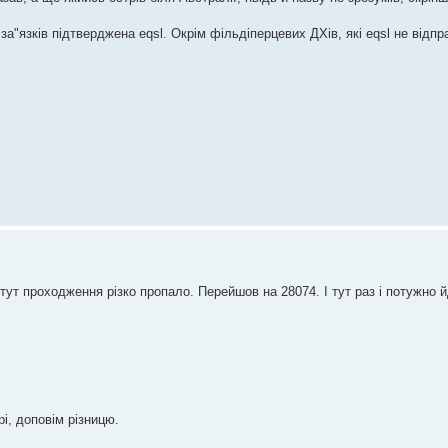
а"язків підтверджена eqsl. Окрім фільдіперцевих ДХів, які eqsl не відпр
тут проходження різко пропало. Перейшов на 28074. І тут раз і потужно 
і, доповім різницю.