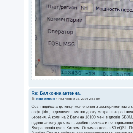
Re: Балконна антенна.
П
Konstantin M
»
Нед червня 28, 2026 2:53 pm
о
в
Ось і підійшла до кінця моя епопея з экспериментом з 
і
софт jtdx , підключив шматок дроту метра півтора і поч
д
о
березня. А коли на 2 Вати на 18100 мені відповів SB0
м
підняв антену до стелі , зробив противаги по підвіконню,
л
е
Вчора провів qso з Китаєм. Отримав десь з 80 eQSL. П
н