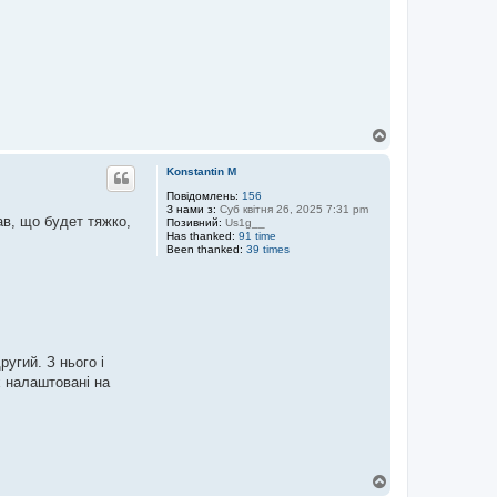
Д
о
г
Konstantin M
о
р
Повідомлень:
156
З нами з:
Суб квітня 26, 2025 7:31 pm
и
ав, що будет тяжко,
Позивний:
Us1g__
Has thanked:
91 time
Been thanked:
39 times
угий. З нього і
x налаштовані на
Д
о