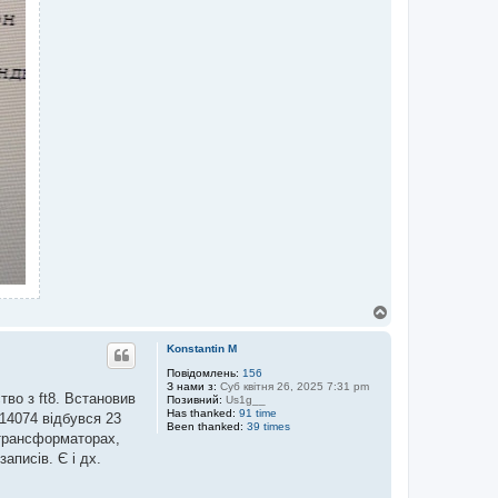
Д
о
г
Konstantin M
о
р
Повідомлень:
156
З нами з:
Суб квітня 26, 2025 7:31 pm
и
тво з ft8. Встановив
Позивний:
Us1g__
Has thanked:
91 time
 14074 відбувся 23
Been thanked:
39 times
 трансформаторах,
аписів. Є і дх.