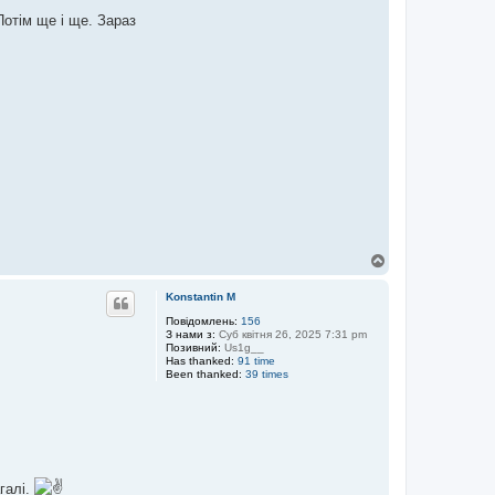
Потім ще і ще. Зараз
Д
о
г
Konstantin M
о
р
Повідомлень:
156
З нами з:
Суб квітня 26, 2025 7:31 pm
и
Позивний:
Us1g__
Has thanked:
91 time
Been thanked:
39 times
галі.