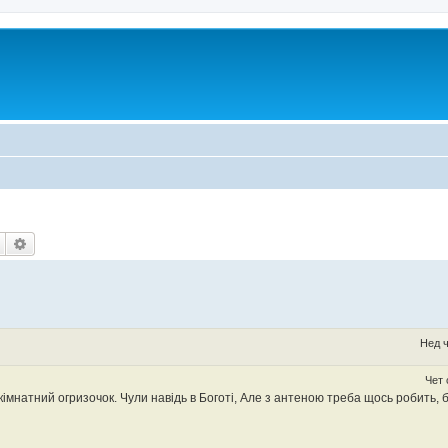
Пошук
Розширений пошук
Нед ч
Чет 
 кімнатний огризочок. Чули навідь в Боготі, Але з антеною треба щось робить,