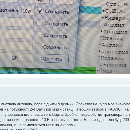
кімнатною антеною, пора підбити підсумки. Спочатку це було моє знайомс
ав на потужності 2-4 Вати визивати станції. Перший зв'язок з PA0WCH на
M, я упевнився що справа того Варта. Зробив інтерфейс до трансівера на
 встановив потужність 10 Ватт і пішли зв'язки. На сьогодні в логбуці 209 з
одумав, а не замахнуться мені на дипломи.