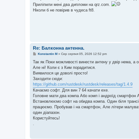
Приліпили мені два дипломи на qrz.com.
Ніколи б не повірив в чудеса ft8.
Re: Балконна антенна.
П
Konstantin M
»
Сер серпня 05, 2026 12:52 pm
о
в
Так як Поки можливості винести антену у двір нема, а 
і
Але ні! Коли є з Ким порадитися.
д
о
Виявилося це доволі просто!
м
Заходити сюди:
л
е
https://github.com/rustdesk/rustdesk/releases/tag/1.4.9
н
Качаємо софт. Для вин 7 64 качати ехе.
н
я
Головне мати два компа Або комп і андроїд смартфон 
Встановлюємо софт на обидва компа. Один біля трансіве
працюємо. Пробував і на смартфон, Але літери малуваті.
один діапазон.
Користуйтесь!
.