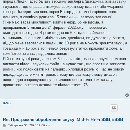
порода.Люди часто бачать вершину айсберга (шикарний, живий звук)
і думають, що справа в якомусь «секретному плагіні» або «чарівної
кнопці». Їм здається:»ось зараз Віктор дасть мені скріншот свого
ланцюга, я скопіюю ручки за 15 хвилин — і зазвучу так само".
Я не маю зараз можливості вийти в ефір, бо не вдома, а
пропрацював 3 місяці до 24 фвраля 2022року, і перерва до
сьогоднішнього дня, 4 роки щодня по 6-8 годин, займався, з
мінімаьнимі знаннями і мінімальним досвідом, ви думаєте це багато,
ні,, до мене зверталися люди , які 10 років не можуть зробити звук , а
товариш мій 16 років топчеться безрезультатно, працювати хоче, а
комп'ютер не знає , від слова зовсім.
Я його тягнув 4 роки , але там без варіантів , тут на форумі не можна
викласти відео , звуковий файл , а буває так , що простіше записати
ролик , ніж пояснювати на пальцях , хлопці,я розумію, час не зовсім
підходяще , але життя триває , тому ще раз кажу , кому цікаво ,
вище я дав запрошувальну посилання свого телеграм каналу,
приватного, а тепер дозвольте відкланятися .73
Ur9ip
Re: Програмне оброблення звуку ,Mid-Fi,Hi-Fi SSB,ESSB
П
Суб травня 30, 2026 12:06 am
о