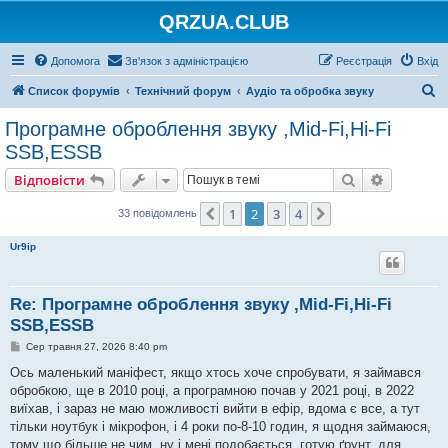
QRZUA.CLUB
Допомога
Зв'язок з адміністрацією
Реєстрація
Вхід
П
Список форумів
Технічний форум
Аудіо та обробка звуку
о
Програмне оброблення звуку ,Mid-Fi,Hi-Fi
ш
SSB,ESSB
у
Пошук
Розшире
Відповісти
к
1
2
3
4
Поперед.
Далі
33 повідомлень
Ur9ip
Re: Програмне оброблення звуку ,Mid-Fi,Hi-Fi
SSB,ESSB
П
Сер травня 27, 2026 8:40 pm
о
в
Ось маленький маніфест, якщо хтось хоче спробувати, я займався
і
обробкою, ще в 2010 році, а програмною почав у 2021 році, в 2022
д
о
виїхав, і зараз не маю можливості вийти в ефір, вдома є все, а тут
м
тільки ноутбук і мікрофон, і 4 роки по-8-10 годин, я щодня займаюся,
л
е
тому що більше не чим, ну і мені подобається, готую ґрунт, для