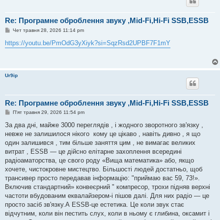
Re: Програмне оброблення звуку ,Mid-Fi,Hi-Fi SSB,ESSB
П
Чет травня 28, 2026 11:14 pm
о
в
https://youtu.be/PmOdG3yXiyk?si=SqzRsd2UPBF7F1mY
і
д
о
м
л
Ur9ip
е
н
н
я
Re: Програмне оброблення звуку ,Mid-Fi,Hi-Fi SSB,ESSB
П
П'ят травня 29, 2026 11:54 pm
о
в
За два дні, майже 3000 переглядів , і жодного зворотного зв'язку ,
і
невже не залишилося нікого кому це цікаво , навіть дивно , я що
д
о
один залишився , тим більше заняття цим , не вимагає великих
м
витрат , ESSB — це дійсно елітарне захоплення всередині
л
е
радіоаматорства, це свого роду «Вища математика» або, якщо
н
хочете, чистокровне мистецтво. Більшості людей достатньо, щоб
н
я
трансивер просто передавав інформацію: "приймаю вас 59, 73!».
Включив стандартний» конвеєрний " компресор, трохи підняв верхні
частоти вбудованим еквалайзером-і пішов далі. Для них радіо — це
просто засіб зв'язку.А ESSB-це естетика. Це коли звук стає
відчутним, коли він пестить слух, коли в ньому є глибина, оксамит і