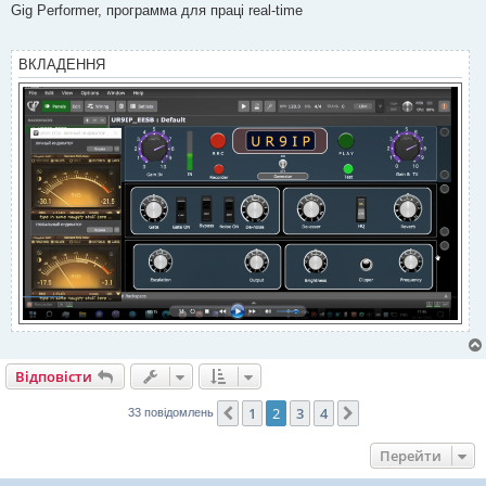
в
Gig Performer, программа для праці real-time
і
д
о
м
ВКЛАДЕННЯ
л
е
н
н
я
Відповісти
1
2
3
4
Поперед.
Далі
33 повідомлень
Перейти