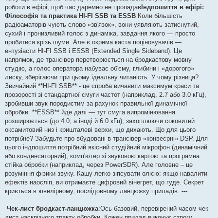
н
роботи в ефірі, щоб час даремно не пропадав
Індпошиття в ефірі:
н
я
Філософія та практика HI-FI SSB та ESSB
Коли більшість
радіоаматорів чують слово «зв'язок», вони уявляють затиснутий,
сухий і пронизливий голос з динаміка, завдання якого — просто
пробитися крізь шуми. Але є окрема каста поціновувачів —
ентузіасти HI-FI SSB і ESSB (Extended Single Sideband). Це
напрямок, де трансівер перетворюється на бродкастову мовну
студію, а голос оператора набуває об'єму, глибини і «дорогого»
лиску, зберігаючи при цьому ідеальну читаність. У чому різниця?
Звичайний **HI-FI SSB** - це спроба вичавити максимум краси та
прозорості зі стандартної смуги частот (наприклад, 2.7 або 3.0 кГц),
зробивши звук породистим за рахунок правильної динамічної
обробки. **ESSB** йде далі — тут смуга випромінювання
розширюється (до 4.0, а іноді й 6.0 кГц), захоплюючи соковитий
оксамитовий низ і кришталеві верхи, що дихають. Що для цього
потрібне? Забудьте про вбудовані в трансівер «конвеєрні» DSP. Для
цього індпошиття потрібний якісний студійний мікрофон (динамічний
або конденсаторний), комп'ютер зі звуковою картою та програмна
стійка обробки (наприклад, через PowerSDR). Але головне – це
розуміння фізики звуку. Кашу легко зіпсувати олією: якщо навалити
ефектів наосліп, ви отримаєте цифровий вінегрет, що гуде. Секрет
криється в ювелірному, послідовному ланцюжку приладів. ---
Чек-лист бродкаст-ланцюжка
:Ось базовий, перевірений часом чек-
лист наскрізного тракту обробки. Кожен прилад виконує строгу