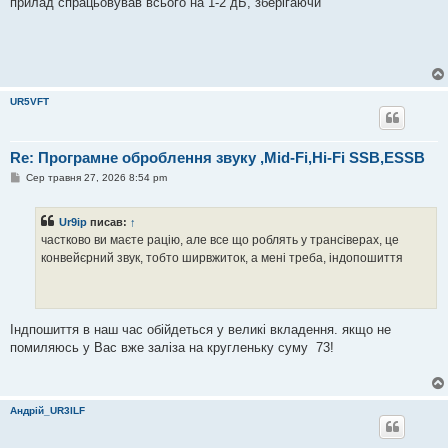
прилад спрацьовував всього на 1-2 дБ, зберігаючи
UR5VFT
Re: Програмне оброблення звуку ,Mid-Fi,Hi-Fi SSB,ESSB
П
Сер травня 27, 2026 8:54 pm
о
в
і
Ur9ip
писав:
↑
д
о
частково ви маєте рацію, але все що роблять у трансіверах, це
м
конвейєрний звук, тобто ширвжиток, а мені треба, індопошиття
л
е
н
н
я
Індпошиття в наш час обійдеться у великі вкладення. якщо не
помиляюсь у Вас вже заліза на кругленьку суму 73!
Андрій_UR3ILF