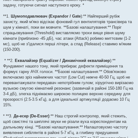
задачу, готуючи сигнал наступного кроку. *
**1.
Шумоподавлювач (Expandor / Gate
):** Найперший рубіж
захисту, який м'яко відсікає фоновий гул вентиляторів трансівера та
шум у кімнаті, поки ви мовчите. **Базові налаштування:** Поріг
спрацьовування (Threshold) виставляємо трохи вище рівня шуму
кімнати (приблизно -45 дБ), час атаки (Attack) робимо миттєвим (1-2
мс), щоб не з'їдалися перші літери, а спад (Release) ставимо м'яким
(150-200).
* **2.
Еквалайзер (Equalizer / Динамічний еквалайзер
):**
Фундамент нашого тону, який прибирає дефекти приміщення та
формує гарну АЧХ голоси. **Базові налаштування:** Обов'язково
включаємо зріз найнижчих частот (Low Cut) нижче 40-50 Гц, щоб не
перевантажувати передавач непотрібним гулом; хірургічно вирізаємо
вузькою смугою кімнатний резонанс (зазвичай в районі 150-180 Гц на
3-4 дБ), злегка піднімаємо широкою полицею верхню середину для
прозорості (2.5-3.5 кГц), а для ідеальної артикуляції додаємо 10 Гц
15%.
* **3.
Де-есер (De-Esser)
:** Наш строгий контролер, який стежить,
щоб свистячі та шиплячі звуки не різали вуха кореспондентам на
дальньому кінці. **Базові налаштування:** Налаштовуємо частоту
виявлення сибілянтів в районі 5-7 кГц, а глибину придушення