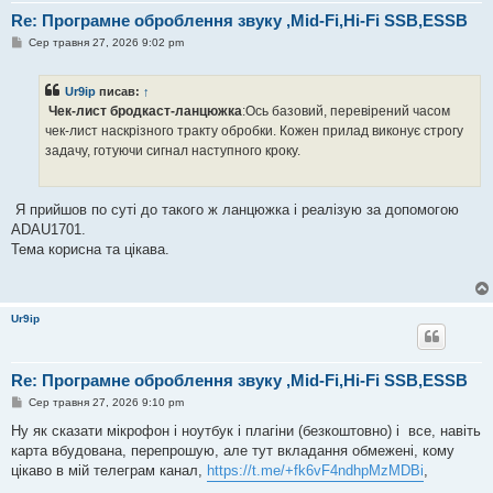
Re: Програмне оброблення звуку ,Mid-Fi,Hi-Fi SSB,ESSB
П
Сер травня 27, 2026 9:02 pm
о
в
і
Ur9ip
писав:
↑
д
о
Чек-лист бродкаст-ланцюжка
:Ось базовий, перевірений часом
м
чек-лист наскрізного тракту обробки. Кожен прилад виконує строгу
л
е
задачу, готуючи сигнал наступного кроку.
н
н
я
Я прийшов по суті до такого ж ланцюжка і реалізую за допомогою
ADAU1701.
Тема корисна та цікава.
Ur9ip
Re: Програмне оброблення звуку ,Mid-Fi,Hi-Fi SSB,ESSB
П
Сер травня 27, 2026 9:10 pm
о
в
Ну як сказати мікрофон і ноутбук і плагіни (безкоштовно) і все, навіть
і
карта вбудована, перепрошую, але тут вкладання обмежені, кому
д
о
цікаво в мій телеграм канал,
https://t.me/+fk6vF4ndhpMzMDBi
,
м