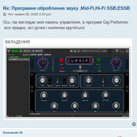
Re: Програмне оброблення звуку ,Mid-Fi,Hi-Fi SSB,ESSB
П
Чет травня 28, 2026 2:03 pm
о
в
Ось так виглядає моя панель управління, в програмі Gig Performer,
і
все працює, всі ручки і кнопочки крутяться
д
о
м
л
ВКЛАДЕННЯ
е
н
н
я
Konstantin M