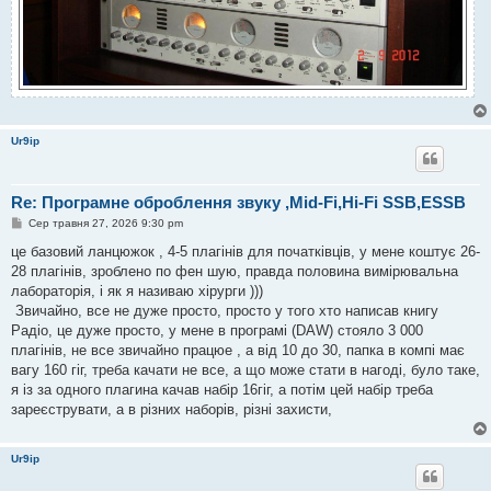
Ur9ip
Re: Програмне оброблення звуку ,Mid-Fi,Hi-Fi SSB,ESSB
П
Сер травня 27, 2026 9:30 pm
о
в
це базовий ланцюжок , 4-5 плагінів для початківців, у мене коштує 26-
і
28 плагінів, зроблено по фен шую, правда половина вимірювальна
д
о
лабораторія, і як я називаю хірурги )))
м
Звичайно, все не дуже просто, просто у того хто написав книгу
л
е
Радіо, це дуже просто, у мене в програмі (DAW) стояло 3 000
н
плагінів, не все звичайно працюе , а від 10 до 30, папка в компі має
н
я
вагу 160 гіг, треба качати не все, а що може стати в нагоді, було таке,
я із за одного плагина качав набір 16гіг, а потім цей набір треба
зареєструвати, а в різних наборів, різні захисти,
Ur9ip