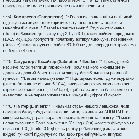
(Reduction) виставляємо так, щоб літери "С" та "Ц" звучали м'яко і
природно, але голос при цьому не починав шепеляти.
* **4.
Компресор (Compressor)
: ** Головний коваль щільності, який
підтягує тихі звуки і м'яко притискає гучні сплески, створюючи
монолітний сигнал. **Базові налаштування:** Ступінь стиснення
(Ratio) вибираємо делікатну (від 2:1 до 3:1), атаку робимо середньою
(10-15 мс), щоб пропустити початкову артикуляцію букв, повернення
(Release) налаштовуємо в районі 80-100 мс для природного тримаємо
не більше 4-6 дБ.
* **5.
Сатуратор / Ексайтер (Saturation / Exciter)
: ** Прилад, який
насичує голос теплими гармоніками, роблячи його жирним знизу і
додаючи дорогий блиск і повітря зверху без збільшення реальної
гучності. **Базові налаштування:** Підмішуємо ефект дуже акуратно
(рівень Amount не більше 5-10%), вибираючи режим лампового або
стрічкового насичення (Tube/Tape), щоб голос звучав благородно та
аналогово, а не перетворювався на брудний цифровий скрегіт.
* **6.
Лімітер (Limiter)
:** Фінальний страж нашого ланцюжка, який
намертво блокує будь-які пікові вильоти, захищаючи АЦП/ЦАП та
кінцевий каскад трансівера від перевантаження та кліпінгу. **Базові
налаштування:** Поріг обмеження (Ceiling / Out) жорстко фіксуємо на
позначці -1.0 дБ або -0.5 дБ, час релізу робимо швидким, а рівень
вхідної гучності підкручуємо так, щоб при найгучніших вигуках