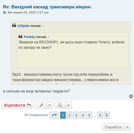
Re: Вихідний каскад трансивера мікрон .
П
Вів червня 03, 2025 2:27 pm
о
в
і
Ur5ydw
писав:
↑
д
о
м
Freddy
писав:
↑
л
е
Збирали на RD15HHF1 ,чи щось інше ставили ?плату робили
н
по автору чи свою?
н
я
Рд16... використовував,плату трохи під себе переробляв..в
трансформаторі амідон використовував....з мікросхемою все в
порядку,просто якщо прийдеться збільшити коефіцієнт
підсилення(а в моєму випадку було саме так) то треба звернути
а скільки на вхід мілівольт подаєте?
увагу на обв'язку Адешки інакше вона почне "співати"...підсилювач
за цією схемою використовував з клонами сдр1000, мінієсом та тпп
Відповісти
пілігрим....
Сторінка
1
з
9
1
2
3
4
5
9
Далі
83 повідомлень
…
Перейти