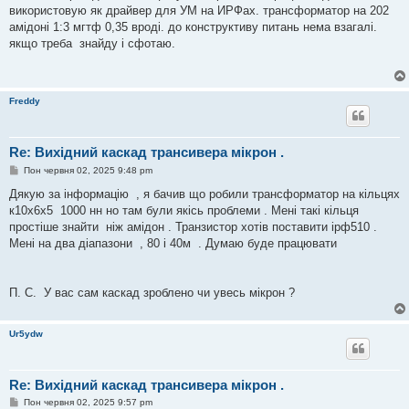
і
використовую як драйвер для УМ на ИРФах. трансформатор на 202
д
о
амідоні 1:3 мгтф 0,35 вроді. до конструктиву питань нема взагалі.
м
якщо треба знайду і сфотаю.
л
е
н
н
я
Freddy
Re: Вихідний каскад трансивера мікрон .
П
Пон червня 02, 2025 9:48 pm
о
в
Дякую за інформацію , я бачив що робили трансформатор на кільцях
і
к10х6х5 1000 нн но там були якісь проблеми . Мені такі кільця
д
о
простіше знайти ніж амідон . Транзистор хотів поставити ірф510 .
м
Мені на два діапазони , 80 і 40м . Думаю буде працювати
л
е
н
н
я
П. С. У вас сам каскад зроблено чи увесь мікрон ?
Ur5ydw
Re: Вихідний каскад трансивера мікрон .
П
Пон червня 02, 2025 9:57 pm