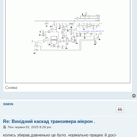
Схема
SIMON
Re: Вихідний каскад трансивера мікрон .
П
Пон червня 02, 2025 8:29 pm
о
в
колись збирав,давненько це було. нормально працює й досі-