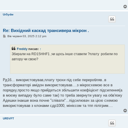
Ur5ydw
Re: Вихідний каскад трансивера мікрон .
П
Вів червня 03, 2025 2:12 pm
о
в
і
Freddy
писав:
↑
д
о
Збирали на RD15HHF1 ,чи щось інше ставили ?плату робили по
м
автору чи свою?
л
е
н
н
я
Рд16... використовував,плату трохи під себе переробляв..в
трансформаторі амідон використовував....з мікросхемою все в
порядку,просто якщо прийдеться збільшити коефіцієнт підсилення(а
в моєму випадку було саме так) то треба звернути увагу на обв'язку
Адешки інакше вона почне "співати"...підсилювач за цією схемою
використовував з клонами сдр1000, мінієсом та тпп пілігрим....
UR5VFT