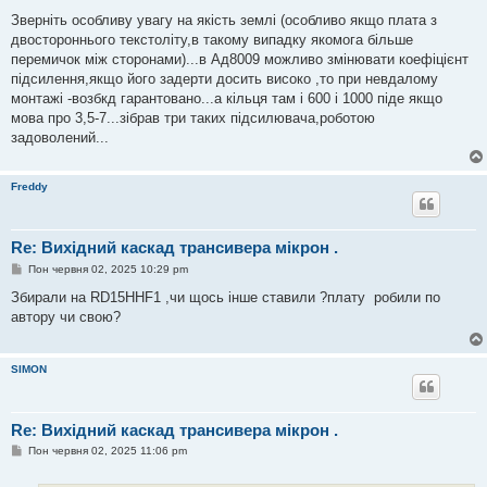
о
в
Зверніть особливу увагу на якість землі (особливо якщо плата з
і
двостороннього текстоліту,в такому випадку якомога більше
д
о
перемичок між сторонами)...в Ад8009 можливо змінювати коефіцієнт
м
підсилення,якщо його задерти досить високо ,то при невдалому
л
е
монтажі -возбкд гарантовано...а кільця там і 600 і 1000 піде якщо
н
мова про 3,5-7...зібрав три таких підсилювача,роботою
н
я
задоволений...
Freddy
Re: Вихідний каскад трансивера мікрон .
П
Пон червня 02, 2025 10:29 pm
о
в
Збирали на RD15HHF1 ,чи щось інше ставили ?плату робили по
і
автору чи свою?
д
о
м
л
SIMON
е
н
н
я
Re: Вихідний каскад трансивера мікрон .
П
Пон червня 02, 2025 11:06 pm
о
в