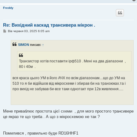
Freddy
Re: Вихідний каскад трансивера мікрон .
П
Вів червня 03, 2025 6:05 am
о
в
і
SIMON
писав:
↑
д
о
м
л
е
Транзистор хотів поставити ірф510 . Мені на два діапазони ,
н
80 і 40м .
н
я
вся краса цього УМ в його АЧХ по всім діапазонам....що до УМ на
510 то я би відійшов від мікросхеми і збирав би на транзюках.та і
про вихід не забував би-все таки однотакт при 12в живлення.....
Мене приваблює простота цієї схеми , для мого простого трансивере
це якраз те що треба . А що з мікросхемою не так ?
Помилився , правильно буде RD16HHF1