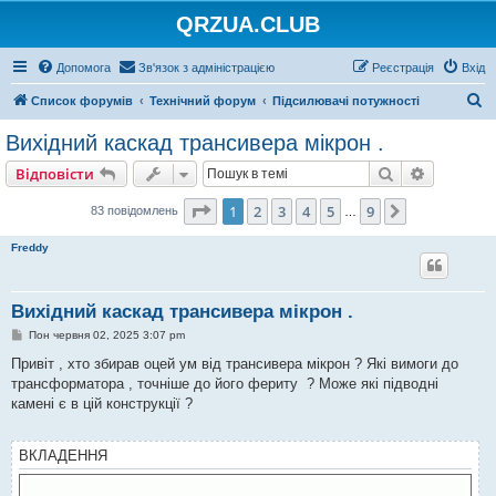
QRZUA.CLUB
Допомога
Зв'язок з адміністрацією
Реєстрація
Вхід
П
Список форумів
Технічний форум
Підсилювачі потужності
о
Вихідний каскад трансивера мікрон .
ш
Пошук
Розшире
Відповісти
у
к
Сторінка
1
з
9
1
2
3
4
5
9
Далі
83 повідомлень
…
Freddy
Вихідний каскад трансивера мікрон .
П
Пон червня 02, 2025 3:07 pm
о
в
Привіт , хто збирав оцей ум від трансивера мікрон ? Які вимоги до
і
трансформатора , точніше до його фериту ? Може які підводні
д
о
камені є в цій конструкції ?
м
л
е
ВКЛАДЕННЯ
н
н
я