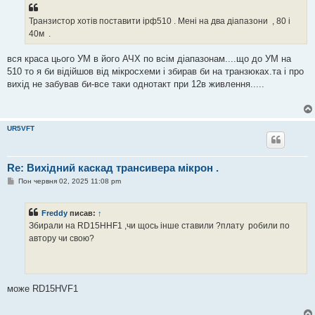
і
д
о
Транзистор хотів поставити ірф510 . Мені на два діапазони , 80 і
м
40м .
л
е
н
вся краса цього УМ в його АЧХ по всім діапазонам....що до УМ на
н
я
510 то я би відійшов від мікросхеми і збирав би на транзюках.та і про
вихід не забував би-все таки однотакт при 12в живлення.....
UR5VFT
Re: Вихідний каскад трансивера мікрон .
П
Пон червня 02, 2025 11:08 pm
о
в
і
Freddy
писав:
↑
д
о
Збирали на RD15HHF1 ,чи щось інше ставили ?плату робили по
м
автору чи свою?
л
е
н
н
я
може RD15HVF1