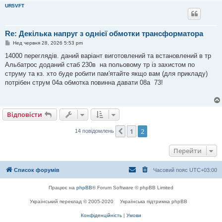
UR5VFT
Re: Декілька напруг з однієї обмотки трансформатора
П
Нед червня 28, 2026 5:53 pm
о
в
14000 переглядів. даний варіант виготовлений та встановлений в тр
і
Альбатрос доданий стаб 230в на польовому тр із захистом по
д
о
струму та кз. хто буде робити пам'ятайте якщо вам (для прикладу)
м
потрібен струм 04а обмотка повинна давати 08а 73!
л
е
н
н
я
Відповісти
1
2
Поперед.
14 повідомлень
Перейти
Список форумів
Часовий пояс
UTC+03:00
Працює на
phpBB
® Forum Software © phpBB Limited
Український переклад © 2005-2020
Українська підтримка phpBB
Конфіденційність
|
Умови