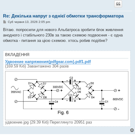
н
н
я
Re: Декілька напруг з однієї обмотки трансформатора
П
Суб червня 13, 2026 2:05 pm
о
в
Вітаю. попросили для нового Альбатроса зробити блок живлення
і
анодного і стабільного 230в за такою схемою подвоєння - є одна
д
о
обмотка - питання за цією схемою. хтось робив подібне?
м
л
е
ВКЛАДЕННЯ
н
н
Удвоение напряжения(pdfgear.com).pdf1.pdf
я
(169.59 Кіб) Завантажено 304 разів
удвоение.jpg (29.39 Кіб) Переглянуто 20951 раз