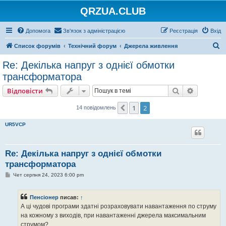
QRZUA.CLUB
Допомога
Зв'язок з адміністрацією
Реєстрація
Вхід
П
Список форумів
Технічний форум
Джерела живлення
о
Re: Декілька напруг з однієї обмотки
ш
трансформатора
у
Пошук
Розшире
Відповісти
к
1
2
Поперед.
14 повідомлень
UR5VCP
Re: Декілька напруг з однієї обмотки
трансформатора
П
Чет серпня 24, 2023 6:00 pm
о
в
і
Пенсіонер
писав:
↑
д
о
А ці чудові програми здатні розраховувати навантаження по струму
м
на кожному з виходів, при навантаженні джерела максимальним
л
е
струмом?