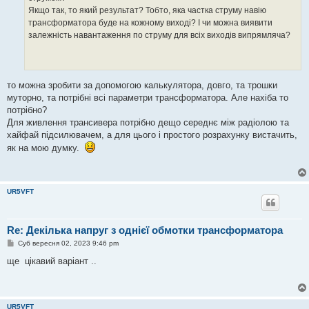
н
Якщо так, то який результат? Тобто, яка частка струму навію
н
я
трансформатора буде на кожному виході? І чи можна виявити
залежність навантаження по струму для всіх виходів випрямляча?
то можна зробити за допомогою калькулятора, довго, та трошки
муторно, та потрібні всі параметри трансформатора. Але нахіба то
потрібно?
Для живлення трансивера потрібно дещо середнє між радіолою та
хайфай підсилювачем, а для цього і простого розрахунку вистачить,
як на мою думку.
UR5VFT
Re: Декілька напруг з однієї обмотки трансформатора
П
Суб вересня 02, 2023 9:46 pm
о
в
ще цікавий варіант ..
і
д
о
м
л
UR5VFT
е