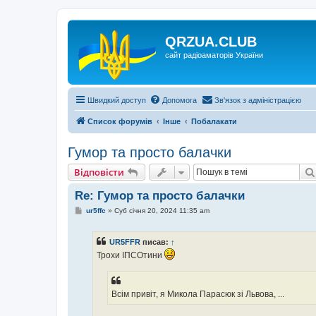
QRZUA.CLUB
сайт радіоаматорів України
Швидкий доступ
Допомога
Зв'язок з адміністрацією
Список форумів
Інше
Побалакати
Гумор та просто балачки
Відповісти
Re: Гумор та просто балачки
П
ur5ffc
»
Суб січня 20, 2024 11:35 am
о
в
і
UR5FFR
писав:
↑
д
о
Трохи ІПСОтини
м
л
е
н
Всім привіт, я Микола Парасюк зі Львова, ...
н
я