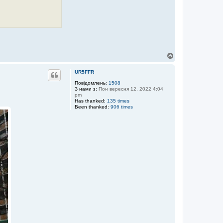
Д
о
г
UR5FFR
о
р
Повідомлень:
1508
З нами з:
Пон вересня 12, 2022 4:04
и
pm
Has thanked:
135 times
Been thanked:
906 times