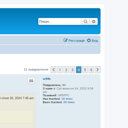
Пошук
Розширений по
Реєстрація
Вхід
1
2
3
4
5
6
Поперед.
Далі
51 повідомлення
ur5ffc
Повідомлень:
94
З нами з:
Суб вересня 24, 2022 9:56
am
Позивний:
UR5FFC
 січня 20, 2024 7:46 am
Has thanked:
18 times
Been thanked:
26 times