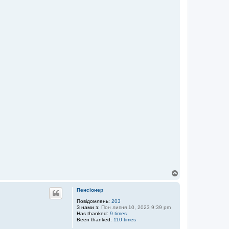
Д
о
г
Пенсіонер
о
р
Повідомлень:
203
З нами з:
Пон липня 10, 2023 9:39 pm
и
Has thanked:
9 times
Been thanked:
110 times