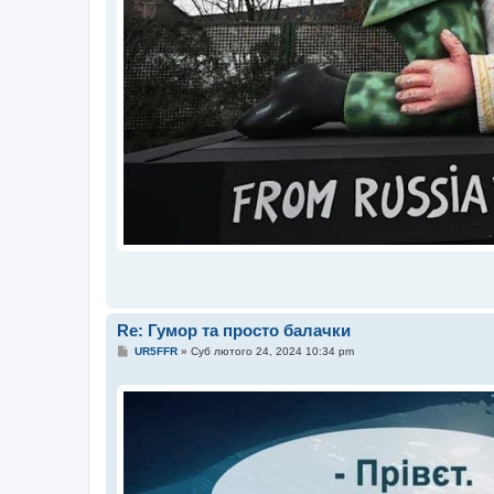
Re: Гумор та просто балачки
П
UR5FFR
»
Суб лютого 24, 2024 10:34 pm
о
в
і
д
о
м
л
е
н
н