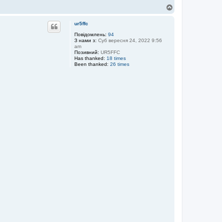
Д
о
г
ur5ffc
о
р
Повідомлень:
94
З нами з:
Суб вересня 24, 2022 9:56
и
am
Позивний:
UR5FFC
Has thanked:
18 times
Been thanked:
26 times