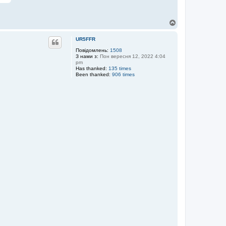
Д
о
г
UR5FFR
о
р
Повідомлень:
1508
З нами з:
Пон вересня 12, 2022 4:04
и
pm
Has thanked:
135 times
Been thanked:
906 times