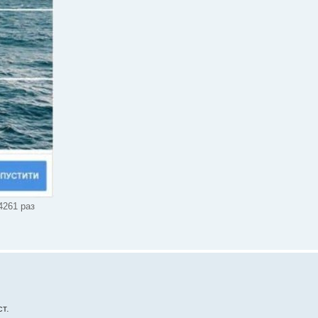
4261 раз
т.