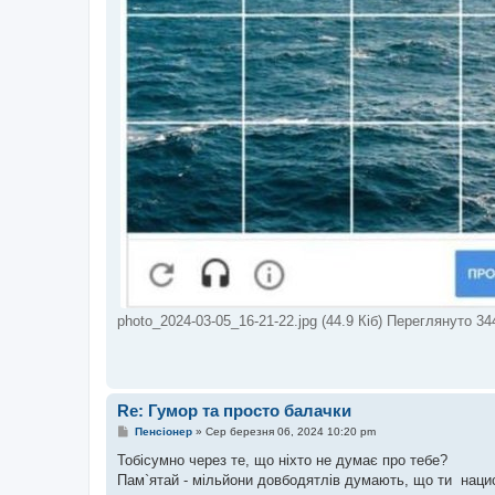
photo_2024-03-05_16-21-22.jpg (44.9 Кіб) Переглянуто 34
Re: Гумор та просто балачки
П
Пенсіонер
»
Сер березня 06, 2024 10:20 pm
о
в
Тобісумно через те, що ніхто не думає про тебе?
і
Пам`ятай - мільйони довбодятлів думають, що ти нацис
д