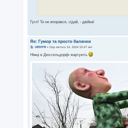
Гугл! Ти не впорався, сідай, - двійка!
Re: Гумор та просто балачки
П
UR5FFR
»
Сер лютого 14, 2024 10:47 am
о
в
Німці в Дюссельдорфі жартують
і
д
о
м
л
е
н
н
я