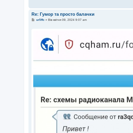
о
м
л
е
Re: Гумор та просто балачки
н
н
П
ur5ffc
»
Вів квітня 09, 2024 9:07 am
я
о
в
і
д
о
м
л
е
н
н
я