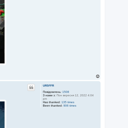
Д
о
г
UR5FFR
о
р
Повідомлень:
1508
З нами з:
Пон вересня 12, 2022 4:04
и
pm
Has thanked:
135 times
Been thanked:
906 times