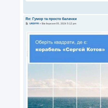
Re: Гумор та просто балачки
П
UR5FFR
»
Вів березня 05, 2024 5:12 pm
о
в
і
д
о
м
л
е
н
н
я