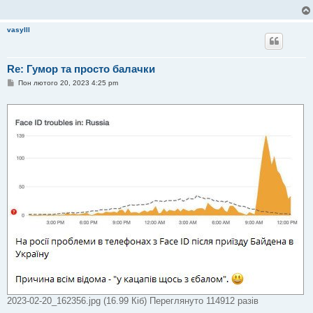
vasylll
Re: Гумор та просто балачки
П
Пон лютого 20, 2023 4:25 pm
о
в
і
д
о
м
л
е
н
н
я
2023-02-20_162356.jpg (16.99 Кіб) Переглянуто 114912 разів