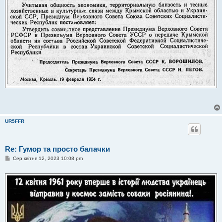
UR5FFR
Re: Гумор та просто балачки
П
Сер квітня 12, 2023 10:08 pm
о
в
і
д
о
м
л
е
н
н