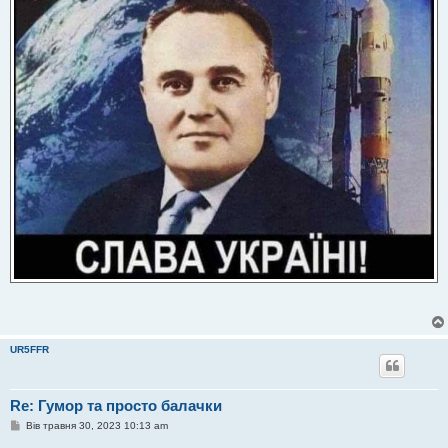
я
UR5FFR
Re: Гумор та просто балачки
П
Вів травня 30, 2023 10:13 am
о