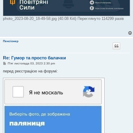
photo_2023-08-20_18-49-58.jpg (40.08 Кіб) Переглянуто 114299 разів
Пенсіонер
Re: Гумор та просто балачки
П
П'ят листопада 03, 2023 2:30 pm
о
в
перед реєстрацією на форумі:
і
д
о
м
л
е
н
н
я