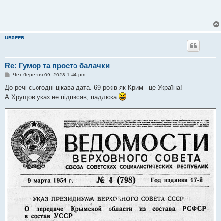
UR5FFR
Re: Гумор та просто балачки
П
Чет березня 09, 2023 1:44 pm
о
в
До речі сьогодні цікава дата. 69 років як Крим - це Україна!
і
А Хрущов указ не підписав, падлюка
д
о
м
л
е
н
н
я