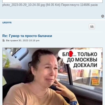
photo_2023-05-29_10-24-30.jpg (84.05 Кіб) Переглянуто 114686 разів
UR5FFR
Re: Гумор та просто балачки
П
Вів травня 30, 2023 10:16 pm
о
в
і
д
о
м
л
е
н
н
я