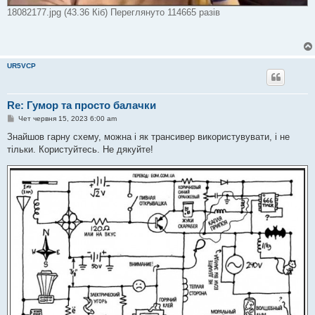
18082177.jpg (43.36 Кіб) Переглянуто 114665 разів
UR5VCP
Re: Гумор та просто балачки
П
Чет червня 15, 2023 6:00 am
о
в
Знайшов гарну схему, можна і як трансивер використувувати, і не
і
тільки. Користуйтесь. Не дякуйте!
д
о
м
л
е
н
н
я