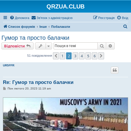
QRZUA.CLUB
Допомога
Зв'язок з адміністрацією
Реєстрація
Вхід
П
Список форумів
Інше
Побалакати
о
Гумор та просто балачки
ш
Пошук
Розшире
Відповісти
у
к
1
2
3
4
5
6
Поперед.
Далі
51 повідомлення
UR5FFR
Re: Гумор та просто балачки
П
Пон лютого 20, 2023 11:19 am
о
в
і
д
о
м
л
е
н
н
я