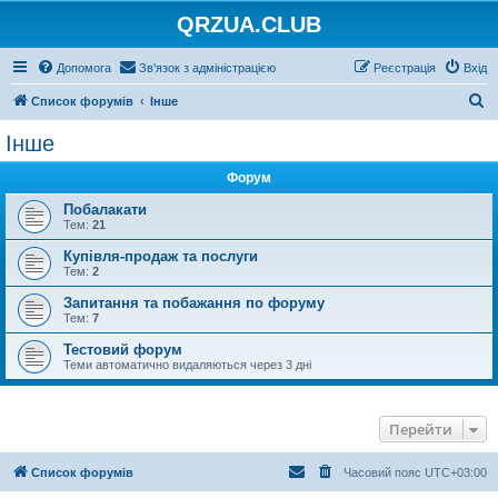
QRZUA.CLUB
Допомога
Зв'язок з адміністрацією
Реєстрація
Вхід
П
Список форумів
Інше
о
Інше
ш
Форум
у
к
Побалакати
Тем:
21
Купівля-продаж та послуги
Тем:
2
Запитання та побажання по форуму
Тем:
7
Тестовий форум
Теми автоматично видаляються через 3 дні
Перейти
Список форумів
Часовий пояс
UTC+03:00