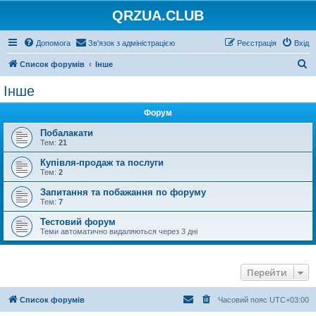
QRZUA.CLUB
Допомога
Зв'язок з адміністрацією
Реєстрація
Вхід
П
Список форумів
Інше
о
Інше
ш
Форум
у
к
Побалакати
Тем:
21
Купівля-продаж та послуги
Тем:
2
Запитання та побажання по форуму
Тем:
7
Тестовий форум
Теми автоматично видаляються через 3 дні
Перейти
Список форумів
Часовий пояс
UTC+03:00