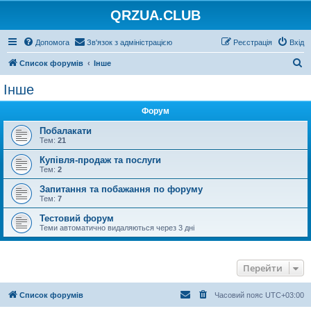
QRZUA.CLUB
Допомога
Зв'язок з адміністрацією
Реєстрація
Вхід
П
Список форумів
Інше
о
Інше
ш
Форум
у
к
Побалакати
Тем:
21
Купівля-продаж та послуги
Тем:
2
Запитання та побажання по форуму
Тем:
7
Тестовий форум
Теми автоматично видаляються через 3 дні
Перейти
Список форумів
Часовий пояс
UTC+03:00