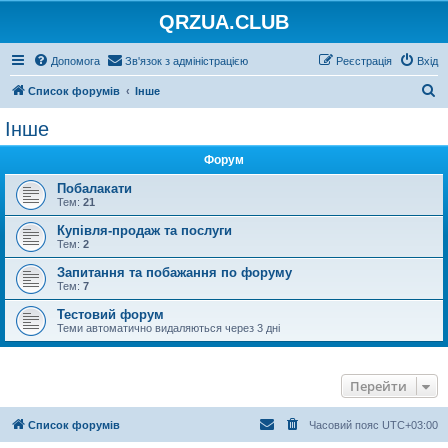
QRZUA.CLUB
Допомога
Зв'язок з адміністрацією
Реєстрація
Вхід
П
Список форумів
Інше
о
Інше
ш
Форум
у
к
Побалакати
Тем:
21
Купівля-продаж та послуги
Тем:
2
Запитання та побажання по форуму
Тем:
7
Тестовий форум
Теми автоматично видаляються через 3 дні
Перейти
Список форумів
Часовий пояс
UTC+03:00