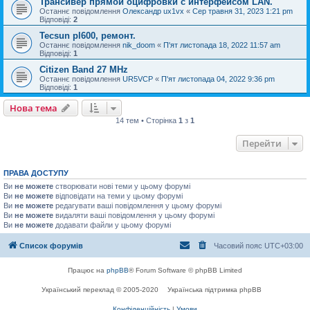
Трансивер прямой оцифровки с интерфейсом LAN.
Останнє повідомлення
Олександр ux1vx
«
Сер травня 31, 2023 1:21 pm
Відповіді:
2
Tecsun pl600, ремонт.
Останнє повідомлення
nik_doom
«
П'ят листопада 18, 2022 11:57 am
Відповіді:
1
Citizen Band 27 MHz
Останнє повідомлення
UR5VCP
«
П'ят листопада 04, 2022 9:36 pm
Відповіді:
1
Нова тема
14 тем • Сторінка
1
з
1
Перейти
ПРАВА ДОСТУПУ
Ви
не можете
створювати нові теми у цьому форумі
Ви
не можете
відповідати на теми у цьому форумі
Ви
не можете
редагувати ваші повідомлення у цьому форумі
Ви
не можете
видаляти ваші повідомлення у цьому форумі
Ви
не можете
додавати файли у цьому форумі
Список форумів
Часовий пояс
UTC+03:00
Працює на
phpBB
® Forum Software © phpBB Limited
Український переклад © 2005-2020
Українська підтримка phpBB
Конфіденційність
|
Умови