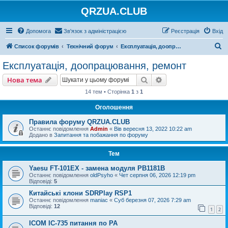
QRZUA.CLUB
Допомога
Зв'язок з адміністрацією
Реєстрація
Вхід
П
Список форумів
Технічний форум
Експлуатація, доопрацювання, ремонт
о
Експлуатація, доопрацювання, ремонт
ш
Пошук
Розширений пошу
Нова тема
у
14 тем • Сторінка
1
з
1
к
Оголошення
Правила форуму QRZUA.CLUB
Останнє повідомлення
Admin
«
Вів вересня 13, 2022 10:22 am
Додано в
Запитання та побажання по форуму
Тем
Yaesu FT-101EX - замена модуля PB1181B
Останнє повідомлення
oldPsyho
«
Чет серпня 06, 2026 12:19 pm
Відповіді:
5
Китайські клони SDRPlay RSP1
Останнє повідомлення
maniac
«
Суб березня 07, 2026 7:29 am
Відповіді:
12
1
2
ICOM IC-735 питання по РА