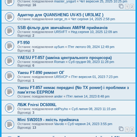
Останнє повідомлення
master_yogurt
«
Чет вересня 25, 2025 10:25 pm
Відповіді:
16
1
2
Адаптер для QUANSHENG UV-K5 ( UR3LMZ )
Останнє повідомлення
serge_m
«
Чет серпня 14, 2025 2:58 pm
SSB фільтр для звичайних AM/FM приймачів
Останнє повідомлення
UR5VFT
«
Нед серпня 10, 2025 12:09 am
Відповіді:
2
FT-950
Останнє повідомлення
uy5um
«
П'ят лютого 09, 2024 12:49 pm
Відповіді:
3
YAESU FT-857 (заміна центрального процесора)
Останнє повідомлення
Roman
«
Суб грудня 09, 2023 11:28 pm
Відповіді:
6
Yaesu FT-890 ремонт ОГ
Останнє повідомлення
UR5VCP
«
П'ят вересня 01, 2023 7:23 pm
Відповіді:
1
Yaesu FT-857 немає передачі (No TX power) і проблеми з
пам'яттю EEPROM
Останнє повідомлення
ander
«
П'ят липня 14, 2023 8:48 pm
ЛБЖ Fnirsi DC6006L
Останнє повідомлення
oldPsyho
«
Суб липня 08, 2023 11:15 pm
Відповіді:
3
Mini SW2019 - якість приймача
Останнє повідомлення
Vavolo
«
Суб червня 24, 2023 3:55 pm
Відповіді:
13
1
2