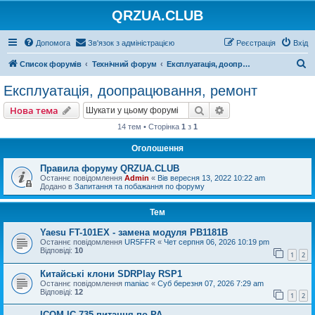
QRZUA.CLUB
Допомога
Зв'язок з адміністрацією
Реєстрація
Вхід
П
Список форумів
Технічний форум
Експлуатація, доопрацювання, ремонт
о
Експлуатація, доопрацювання, ремонт
ш
Пошук
Розширений пошу
Нова тема
у
14 тем • Сторінка
1
з
1
к
Оголошення
Правила форуму QRZUA.CLUB
Останнє повідомлення
Admin
«
Вів вересня 13, 2022 10:22 am
Додано в
Запитання та побажання по форуму
Тем
Yaesu FT-101EX - замена модуля PB1181B
Останнє повідомлення
UR5FFR
«
Чет серпня 06, 2026 10:19 pm
Відповіді:
10
1
2
Китайські клони SDRPlay RSP1
Останнє повідомлення
maniac
«
Суб березня 07, 2026 7:29 am
Відповіді:
12
1
2
ICOM IC-735 питання по РА