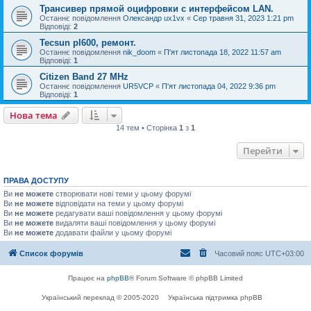
Трансивер прямой оцифровки с интерфейсом LAN.
Останнє повідомлення
Олександр ux1vx
«
Сер травня 31, 2023 1:21 pm
Відповіді:
2
Tecsun pl600, ремонт.
Останнє повідомлення
nik_doom
«
П'ят листопада 18, 2022 11:57 am
Відповіді:
1
Citizen Band 27 MHz
Останнє повідомлення
UR5VCP
«
П'ят листопада 04, 2022 9:36 pm
Відповіді:
1
Нова тема
14 тем • Сторінка
1
з
1
Перейти
ПРАВА ДОСТУПУ
Ви
не можете
створювати нові теми у цьому форумі
Ви
не можете
відповідати на теми у цьому форумі
Ви
не можете
редагувати ваші повідомлення у цьому форумі
Ви
не можете
видаляти ваші повідомлення у цьому форумі
Ви
не можете
додавати файли у цьому форумі
Список форумів
Часовий пояс
UTC+03:00
Працює на
phpBB
® Forum Software © phpBB Limited
Український переклад © 2005-2020
Українська підтримка phpBB