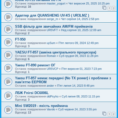
Останнє повідомлення
master_yogurt
«
Чет вересня 25, 2025 10:25 pm
Відповіді:
16
1
2
Адаптер для QUANSHENG UV-K5 ( UR3LMZ )
Останнє повідомлення
serge_m
«
Чет серпня 14, 2025 2:58 pm
SSB фільтр для звичайних AM/FM приймачів
Останнє повідомлення
UR5VFT
«
Нед серпня 10, 2025 12:09 am
Відповіді:
2
FT-950
Останнє повідомлення
uy5um
«
П'ят лютого 09, 2024 12:49 pm
Відповіді:
3
YAESU FT-857 (заміна центрального процесора)
Останнє повідомлення
Roman
«
Суб грудня 09, 2023 11:28 pm
Відповіді:
6
Yaesu FT-890 ремонт ОГ
Останнє повідомлення
UR5VCP
«
П'ят вересня 01, 2023 7:23 pm
Відповіді:
1
Yaesu FT-857 немає передачі (No TX power) і проблеми з
пам'яттю EEPROM
Останнє повідомлення
ander
«
П'ят липня 14, 2023 8:48 pm
ЛБЖ Fnirsi DC6006L
Останнє повідомлення
oldPsyho
«
Суб липня 08, 2023 11:15 pm
Відповіді:
3
Mini SW2019 - якість приймача
Останнє повідомлення
Vavolo
«
Суб червня 24, 2023 3:55 pm
Відповіді:
13
1
2