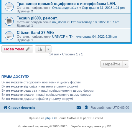
Трансивер прямой оцифровки с интерфейсом LAN.
Останнє повідомлення
Олександр ux1vx
«
Сер травня 31, 2023 1:21 pm
Відповіді:
2
Tecsun pl600, ремонт.
Останнє повідомлення
nik_doom
«
П'ят листопада 18, 2022 11:57 am
Відповіді:
1
Citizen Band 27 MHz
Останнє повідомлення
UR5VCP
«
П'ят листопада 04, 2022 9:36 pm
Відповіді:
1
Нова тема
14 тем • Сторінка
1
з
1
Перейти
ПРАВА ДОСТУПУ
Ви
не можете
створювати нові теми у цьому форумі
Ви
не можете
відповідати на теми у цьому форумі
Ви
не можете
редагувати ваші повідомлення у цьому форумі
Ви
не можете
видаляти ваші повідомлення у цьому форумі
Ви
не можете
додавати файли у цьому форумі
Список форумів
Часовий пояс
UTC+03:00
Працює на
phpBB
® Forum Software © phpBB Limited
Український переклад © 2005-2020
Українська підтримка phpBB