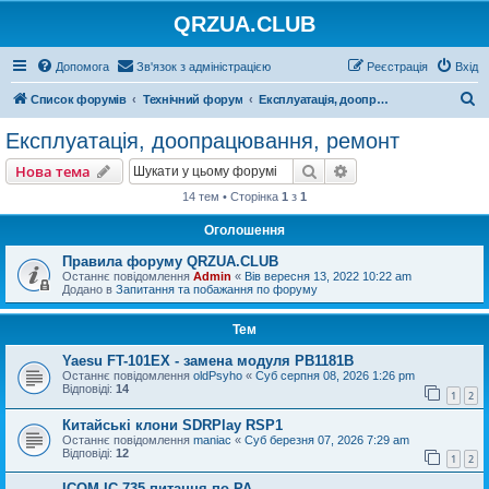
QRZUA.CLUB
Допомога
Зв'язок з адміністрацією
Реєстрація
Вхід
П
Список форумів
Технічний форум
Експлуатація, доопрацювання, ремонт
о
Експлуатація, доопрацювання, ремонт
ш
Пошук
Розширений пошу
Нова тема
у
14 тем • Сторінка
1
з
1
к
Оголошення
Правила форуму QRZUA.CLUB
Останнє повідомлення
Admin
«
Вів вересня 13, 2022 10:22 am
Додано в
Запитання та побажання по форуму
Тем
Yaesu FT-101EX - замена модуля PB1181B
Останнє повідомлення
oldPsyho
«
Суб серпня 08, 2026 1:26 pm
Відповіді:
14
1
2
Китайські клони SDRPlay RSP1
Останнє повідомлення
maniac
«
Суб березня 07, 2026 7:29 am
Відповіді:
12
1
2
ICOM IC-735 питання по РА