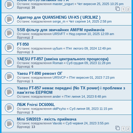
Останнє повідомлення
master_yogurt
«
Чет вересня 25, 2025 10:25 pm
Відповіді:
16
1
2
Адаптер для QUANSHENG UV-K5 ( UR3LMZ )
Останнє повідомлення
serge_m
«
Чет серпня 14, 2025 2:58 pm
SSB фільтр для звичайних AM/FM приймачів
Останнє повідомлення
UR5VFT
«
Нед серпня 10, 2025 12:09 am
Відповіді:
2
FT-950
Останнє повідомлення
uy5um
«
П'ят лютого 09, 2024 12:49 pm
Відповіді:
3
YAESU FT-857 (заміна центрального процесора)
Останнє повідомлення
Roman
«
Суб грудня 09, 2023 11:28 pm
Відповіді:
6
Yaesu FT-890 ремонт ОГ
Останнє повідомлення
UR5VCP
«
П'ят вересня 01, 2023 7:23 pm
Відповіді:
1
Yaesu FT-857 немає передачі (No TX power) і проблеми з
пам'яттю EEPROM
Останнє повідомлення
ander
«
П'ят липня 14, 2023 8:48 pm
ЛБЖ Fnirsi DC6006L
Останнє повідомлення
oldPsyho
«
Суб липня 08, 2023 11:15 pm
Відповіді:
3
Mini SW2019 - якість приймача
Останнє повідомлення
Vavolo
«
Суб червня 24, 2023 3:55 pm
Відповіді:
13
1
2