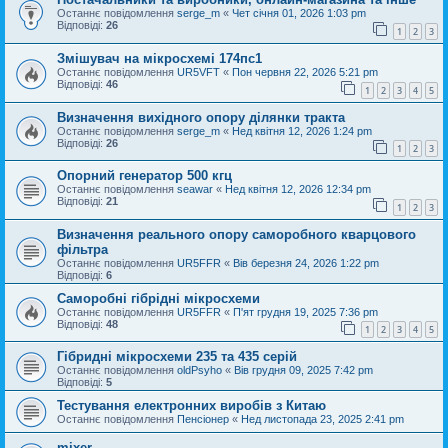
Останнє повідомлення
serge_m
«
Чет січня 01, 2026 1:03 pm
Відповіді:
26
1
2
3
Змішувач на мікросхемі 174пс1
Останнє повідомлення
UR5VFT
«
Пон червня 22, 2026 5:21 pm
Відповіді:
46
1
2
3
4
5
Визначення вихідного опору ділянки тракта
Останнє повідомлення
serge_m
«
Нед квітня 12, 2026 1:24 pm
Відповіді:
26
1
2
3
Опорний генератор 500 кгц
Останнє повідомлення
seawar
«
Нед квітня 12, 2026 12:34 pm
Відповіді:
21
1
2
3
Визначення реального опору саморобного кварцового
фільтра
Останнє повідомлення
UR5FFR
«
Вів березня 24, 2026 1:22 pm
Відповіді:
6
Саморобні гібрідні мікросхеми
Останнє повідомлення
UR5FFR
«
П'ят грудня 19, 2025 7:36 pm
Відповіді:
48
1
2
3
4
5
Гібридні мікросхеми 235 та 435 серій
Останнє повідомлення
oldPsyho
«
Вів грудня 09, 2025 7:42 pm
Відповіді:
5
Тестування електронних виробів з Китаю
Останнє повідомлення
Пенсіонер
«
Нед листопада 23, 2025 2:41 pm
mixer