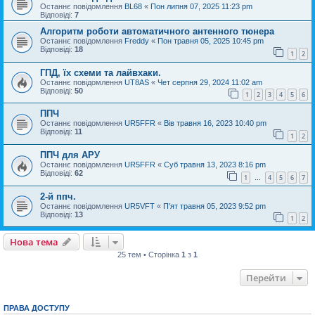
Останнє повідомлення
BL68
«
Пон липня 07, 2025 11:23 pm
Відповіді:
7
Алгоритм роботи автоматичного антенного тюнера
Останнє повідомлення
Freddy
«
Пон травня 05, 2025 10:45 pm
Відповіді:
18
1
2
ГПД, їх схеми та лайвхаки.
Останнє повідомлення
UT8AS
«
Чет серпня 29, 2024 11:02 am
Відповіді:
50
1
2
3
4
5
6
ППЧ
Останнє повідомлення
UR5FFR
«
Вів травня 16, 2023 10:40 pm
Відповіді:
11
1
2
ППЧ для АРУ
Останнє повідомлення
UR5FFR
«
Суб травня 13, 2023 8:16 pm
Відповіді:
62
1
4
5
6
7
…
2-й ппч.
Останнє повідомлення
UR5VFT
«
П'ят травня 05, 2023 9:52 pm
Відповіді:
13
1
2
Нова тема
25 тем • Сторінка
1
з
1
Перейти
ПРАВА ДОСТУПУ