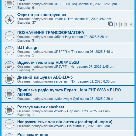
Останнє повідомлення
UR5FFR
«
Нед жовтня 19, 2025 12:28 pm
Відповіді:
6
Ферит в рч конструкціях
Останнє повідомлення
ur6ibx
«
П'ят жовтня 10, 2025 4:52 pm
Відповіді:
37
1
2
3
4
ПОЗНАЧЕННЯ ТРАНСФОРМАТОРА
Останнє повідомлення
Ut5lp
«
Нед серпня 10, 2025 3:28 pm
Відповіді:
3
BJT design
Останнє повідомлення
UR5FFR
«
П'ят серпня 08, 2025 8:46 am
Відповіді:
1
Відвести тепло від RD07MUS2B
Останнє повідомлення
UR5VFT
«
Чет серпня 07, 2025 1:45 pm
Відповіді:
2
Дивний змішувач ADE-11A-5
Останнє повідомлення
serge_m
«
П'ят серпня 01, 2025 6:35 pm
Прив'язка радіо пульта Expert Light FHT 6868 з ELRO
AB440S
Останнє повідомлення
evidentwig
«
Суб липня 26, 2025 9:29 pm
Розтлумачити datasheet
Останнє повідомлення
Vavolo
«
Сер липня 23, 2025 9:41 am
Відповіді:
1
Напруженість поля від антени (санітарні норми).
Останнє повідомлення
Vavolo
«
Вів липня 15, 2025 10:15 am
Розпізнати діод