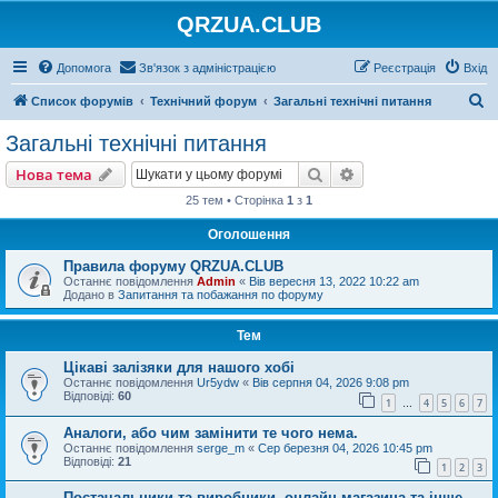
QRZUA.CLUB
Допомога
Зв'язок з адміністрацією
Реєстрація
Вхід
П
Список форумів
Технічний форум
Загальні технічні питання
о
Загальні технічні питання
ш
Пошук
Розширений пошу
Нова тема
у
25 тем • Сторінка
1
з
1
к
Оголошення
Правила форуму QRZUA.CLUB
Останнє повідомлення
Admin
«
Вів вересня 13, 2022 10:22 am
Додано в
Запитання та побажання по форуму
Тем
Цікаві залізяки для нашого хобі
Останнє повідомлення
Ur5ydw
«
Вів серпня 04, 2026 9:08 pm
Відповіді:
60
1
4
5
6
7
…
Аналоги, або чим замінити те чого нема.
Останнє повідомлення
serge_m
«
Сер березня 04, 2026 10:45 pm
Відповіді:
21
1
2
3
Постачальники та виробники, онлайн-магазина та інше