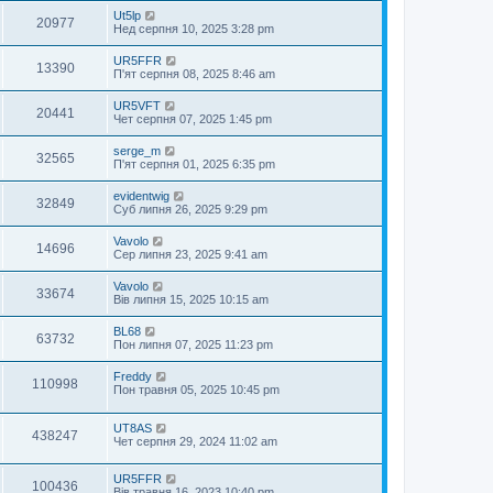
Ut5lp
20977
Нед серпня 10, 2025 3:28 pm
UR5FFR
13390
П'ят серпня 08, 2025 8:46 am
UR5VFT
20441
Чет серпня 07, 2025 1:45 pm
serge_m
32565
П'ят серпня 01, 2025 6:35 pm
evidentwig
32849
Суб липня 26, 2025 9:29 pm
Vavolo
14696
Сер липня 23, 2025 9:41 am
Vavolo
33674
Вів липня 15, 2025 10:15 am
BL68
63732
Пон липня 07, 2025 11:23 pm
Freddy
110998
Пон травня 05, 2025 10:45 pm
UT8AS
438247
Чет серпня 29, 2024 11:02 am
UR5FFR
100436
Вів травня 16, 2023 10:40 pm