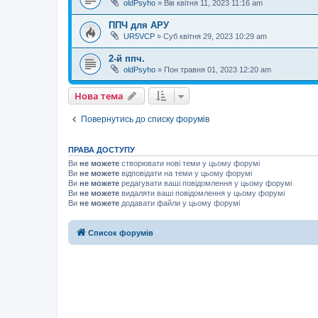
oldPsyho
»
Вів квітня 11, 2023 11:16 am
ППЧ для АРУ
UR5VCP
»
Суб квітня 29, 2023 10:29 am
2-й ппч.
oldPsyho
»
Пон травня 01, 2023 12:20 am
Нова тема
Повернутись до списку форумів
ПРАВА ДОСТУПУ
Ви
не можете
створювати нові теми у цьому форумі
Ви
не можете
відповідати на теми у цьому форумі
Ви
не можете
редагувати ваші повідомлення у цьому форумі
Ви
не можете
видаляти ваші повідомлення у цьому форумі
Ви
не можете
додавати файли у цьому форумі
Список форумів