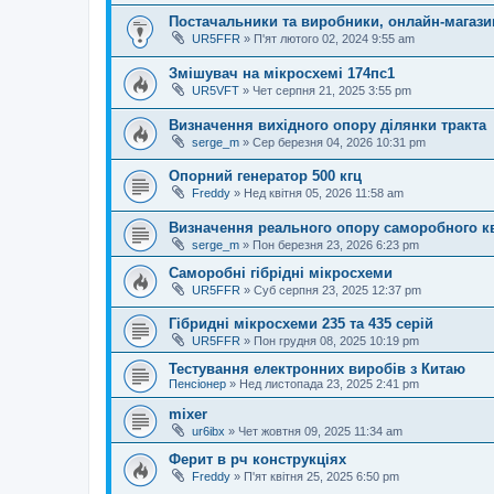
Постачальники та виробники, онлайн-магази
UR5FFR
»
П'ят лютого 02, 2024 9:55 am
Змішувач на мікросхемі 174пс1
UR5VFT
»
Чет серпня 21, 2025 3:55 pm
Визначення вихідного опору ділянки тракта
serge_m
»
Сер березня 04, 2026 10:31 pm
Опорний генератор 500 кгц
Freddy
»
Нед квітня 05, 2026 11:58 am
Визначення реального опору саморобного к
serge_m
»
Пон березня 23, 2026 6:23 pm
Саморобні гібрідні мікросхеми
UR5FFR
»
Суб серпня 23, 2025 12:37 pm
Гібридні мікросхеми 235 та 435 серій
UR5FFR
»
Пон грудня 08, 2025 10:19 pm
Тестування електронних виробів з Китаю
Пенсіонер
»
Нед листопада 23, 2025 2:41 pm
mixer
ur6ibx
»
Чет жовтня 09, 2025 11:34 am
Ферит в рч конструкціях
Freddy
»
П'ят квітня 25, 2025 6:50 pm