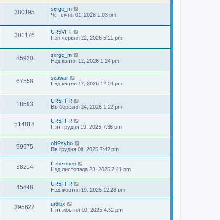
serge_m
380195
Чет січня 01, 2026 1:03 pm
UR5VFT
301176
Пон червня 22, 2026 5:21 pm
serge_m
85920
Нед квітня 12, 2026 1:24 pm
seawar
67558
Нед квітня 12, 2026 12:34 pm
UR5FFR
18593
Вів березня 24, 2026 1:22 pm
UR5FFR
514818
П'ят грудня 19, 2025 7:36 pm
oldPsyho
59575
Вів грудня 09, 2025 7:42 pm
Пенсіонер
38214
Нед листопада 23, 2025 2:41 pm
UR5FFR
45848
Нед жовтня 19, 2025 12:28 pm
ur6ibx
395622
П'ят жовтня 10, 2025 4:52 pm