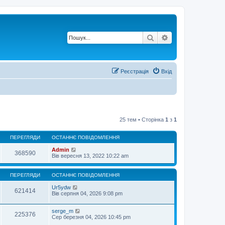
Пошук
Розширений по
Реєстрація
Вхід
25 тем • Сторінка
1
з
1
ПЕРЕГЛЯДИ
ОСТАННЄ ПОВІДОМЛЕННЯ
Admin
368590
Вів вересня 13, 2022 10:22 am
ПЕРЕГЛЯДИ
ОСТАННЄ ПОВІДОМЛЕННЯ
Ur5ydw
621414
Вів серпня 04, 2026 9:08 pm
serge_m
225376
Сер березня 04, 2026 10:45 pm