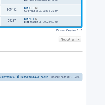
UR5FFR
305481
Суб травня 13, 2023 8:16 pm
UR5VFT
95187
П'ят травня 05, 2023 9:52 pm
25 тем • Сторінка
1
з
1
Перейти
дміністрацією
Видалити файли cookie
Часовий пояс
UTC+03:00