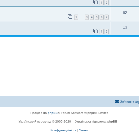
1
2
62
1
3
4
5
6
7
…
13
1
2
Зв'язок з а
Працює на
phpBB
® Forum Software © phpBB Limited
Український переклад © 2005-2020
Українська підтримка phpBB
Конфіденційність
|
Умови