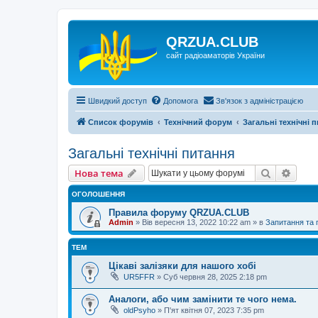
QRZUA.CLUB
сайт радіоаматорів України
Швидкий доступ
Допомога
Зв'язок з адміністрацією
Список форумів
Технічний форум
Загальні технічні 
Загальні технічні питання
Пошук
Розш
Нова тема
ОГОЛОШЕННЯ
Правила форуму QRZUA.CLUB
Admin
»
Вів вересня 13, 2022 10:22 am
» в
Запитання та
ТЕМ
Цікаві залізяки для нашого хобі
UR5FFR
»
Суб червня 28, 2025 2:18 pm
Аналоги, або чим замінити те чого нема.
oldPsyho
»
П'ят квітня 07, 2023 7:35 pm