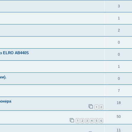
3
1
2
0
8 з ELRO AB440S
0
1
ми).
0
7
тюнера
18
1
2
50
1
2
3
4
5
6
11