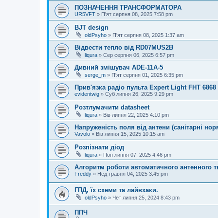
ПОЗНАЧЕННЯ ТРАНСФОРМАТОРА
UR5VFT
»
П'ят серпня 08, 2025 7:58 pm
BJT design
oldPsyho
»
П'ят серпня 08, 2025 1:37 am
Відвести тепло від RD07MUS2B
liqura
»
Сер серпня 06, 2025 6:57 pm
Дивний змішувач ADE-11A-5
serge_m
»
П'ят серпня 01, 2025 6:35 pm
Прив'язка радіо пульта Expert Light FHT 686
evidentwig
»
Суб липня 26, 2025 9:29 pm
Розтлумачити datasheet
liqura
»
Вів липня 22, 2025 4:10 pm
Напруженість поля від антени (санітарні нор
Vavolo
»
Вів липня 15, 2025 10:15 am
Розпізнати діод
liqura
»
Пон липня 07, 2025 4:46 pm
Алгоритм роботи автоматичного антенного 
Freddy
»
Нед травня 04, 2025 3:45 pm
ГПД, їх схеми та лайвхаки.
oldPsyho
»
Чет липня 25, 2024 8:43 pm
ППЧ