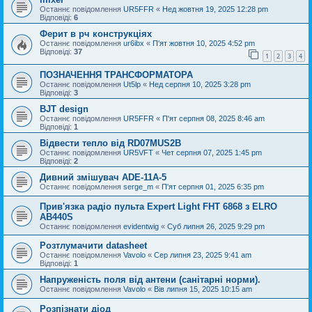
Останнє повідомлення
UR5FFR
«
Нед жовтня 19, 2025 12:28 pm
Відповіді:
6
Ферит в рч конструкціях
Останнє повідомлення
ur6ibx
«
П'ят жовтня 10, 2025 4:52 pm
Відповіді:
37
1
2
3
4
ПОЗНАЧЕННЯ ТРАНСФОРМАТОРА
Останнє повідомлення
Ut5lp
«
Нед серпня 10, 2025 3:28 pm
Відповіді:
3
BJT design
Останнє повідомлення
UR5FFR
«
П'ят серпня 08, 2025 8:46 am
Відповіді:
1
Відвести тепло від RD07MUS2B
Останнє повідомлення
UR5VFT
«
Чет серпня 07, 2025 1:45 pm
Відповіді:
2
Дивний змішувач ADE-11A-5
Останнє повідомлення
serge_m
«
П'ят серпня 01, 2025 6:35 pm
Прив'язка радіо пульта Expert Light FHT 6868 з ELRO
AB440S
Останнє повідомлення
evidentwig
«
Суб липня 26, 2025 9:29 pm
Розтлумачити datasheet
Останнє повідомлення
Vavolo
«
Сер липня 23, 2025 9:41 am
Відповіді:
1
Напруженість поля від антени (санітарні норми).
Останнє повідомлення
Vavolo
«
Вів липня 15, 2025 10:15 am
Розпізнати діод