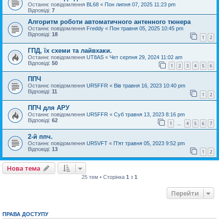
Останнє повідомлення
BL68
«
Пон липня 07, 2025 11:23 pm
Відповіді:
7
Алгоритм роботи автоматичного антенного тюнера
Останнє повідомлення
Freddy
«
Пон травня 05, 2025 10:45 pm
Відповіді:
18
1
2
ГПД, їх схеми та лайвхаки.
Останнє повідомлення
UT8AS
«
Чет серпня 29, 2024 11:02 am
Відповіді:
50
1
2
3
4
5
6
ППЧ
Останнє повідомлення
UR5FFR
«
Вів травня 16, 2023 10:40 pm
Відповіді:
11
1
2
ППЧ для АРУ
Останнє повідомлення
UR5FFR
«
Суб травня 13, 2023 8:16 pm
Відповіді:
62
1
4
5
6
7
…
2-й ппч.
Останнє повідомлення
UR5VFT
«
П'ят травня 05, 2023 9:52 pm
Відповіді:
13
1
2
Нова тема
25 тем • Сторінка
1
з
1
Перейти
ПРАВА ДОСТУПУ