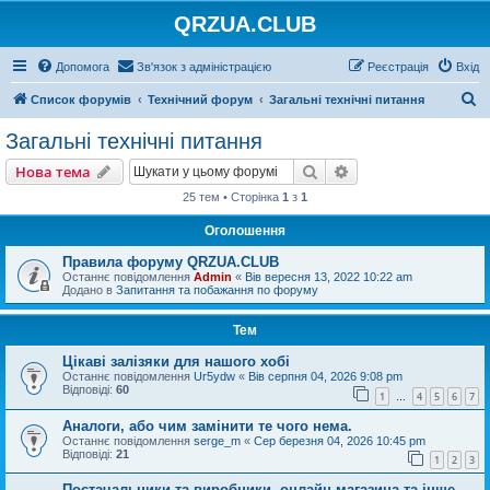
QRZUA.CLUB
Допомога
Зв'язок з адміністрацією
Реєстрація
Вхід
П
Список форумів
Технічний форум
Загальні технічні питання
о
Загальні технічні питання
ш
Пошук
Розширений пошу
Нова тема
у
25 тем • Сторінка
1
з
1
к
Оголошення
Правила форуму QRZUA.CLUB
Останнє повідомлення
Admin
«
Вів вересня 13, 2022 10:22 am
Додано в
Запитання та побажання по форуму
Тем
Цікаві залізяки для нашого хобі
Останнє повідомлення
Ur5ydw
«
Вів серпня 04, 2026 9:08 pm
Відповіді:
60
1
4
5
6
7
…
Аналоги, або чим замінити те чого нема.
Останнє повідомлення
serge_m
«
Сер березня 04, 2026 10:45 pm
Відповіді:
21
1
2
3
Постачальники та виробники, онлайн-магазина та інше