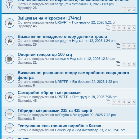
Останнє повідомлення
serge_m
«
Чет січня 01, 2026 1:03 pm
Відповіді:
26
1
2
3
Змішувач на мікросхемі 174пс1
Останнє повідомлення
UR5VFT
«
Пон червня 22, 2026 5:21 pm
Відповіді:
46
1
2
3
4
5
Визначення вихідного опору ділянки тракта
Останнє повідомлення
serge_m
«
Нед квітня 12, 2026 1:24 pm
Відповіді:
26
1
2
3
Опорний генератор 500 кгц
Останнє повідомлення
seawar
«
Нед квітня 12, 2026 12:34 pm
Відповіді:
21
1
2
3
Визначення реального опору саморобного кварцового
фільтра
Останнє повідомлення
UR5FFR
«
Вів березня 24, 2026 1:22 pm
Відповіді:
6
Саморобні гібрідні мікросхеми
Останнє повідомлення
UR5FFR
«
П'ят грудня 19, 2025 7:36 pm
Відповіді:
48
1
2
3
4
5
Гібридні мікросхеми 235 та 435 серій
Останнє повідомлення
oldPsyho
«
Вів грудня 09, 2025 7:42 pm
Відповіді:
5
Тестування електронних виробів з Китаю
Останнє повідомлення
Пенсіонер
«
Нед листопада 23, 2025 2:41 pm
mixer