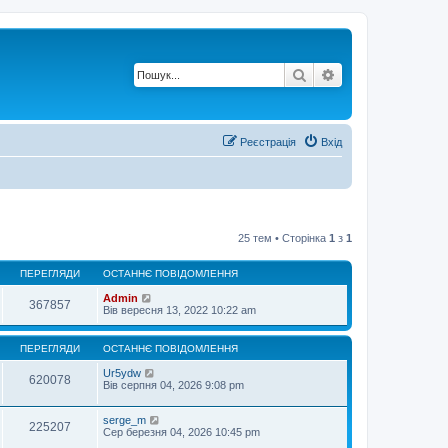
Пошук
Розширений по
Реєстрація
Вхід
25 тем • Сторінка
1
з
1
ПЕРЕГЛЯДИ
ОСТАННЄ ПОВІДОМЛЕННЯ
Admin
367857
Вів вересня 13, 2022 10:22 am
ПЕРЕГЛЯДИ
ОСТАННЄ ПОВІДОМЛЕННЯ
Ur5ydw
620078
Вів серпня 04, 2026 9:08 pm
serge_m
225207
Сер березня 04, 2026 10:45 pm