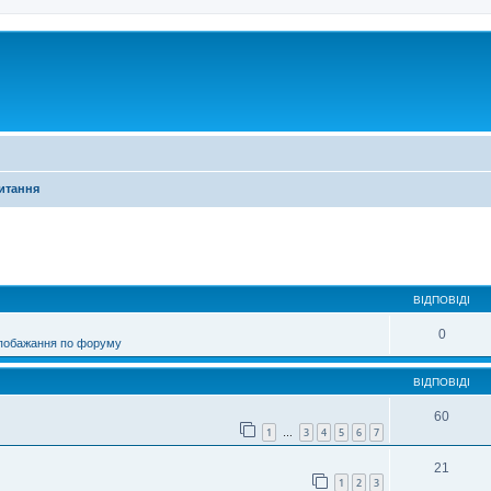
питання
ирений пошук
ВІДПОВІДІ
0
 побажання по форуму
ВІДПОВІДІ
60
1
3
4
5
6
7
…
21
1
2
3