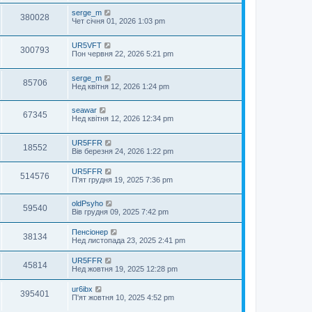
serge_m
380028
Чет січня 01, 2026 1:03 pm
UR5VFT
300793
Пон червня 22, 2026 5:21 pm
serge_m
85706
Нед квітня 12, 2026 1:24 pm
seawar
67345
Нед квітня 12, 2026 12:34 pm
UR5FFR
18552
Вів березня 24, 2026 1:22 pm
UR5FFR
514576
П'ят грудня 19, 2025 7:36 pm
oldPsyho
59540
Вів грудня 09, 2025 7:42 pm
Пенсіонер
38134
Нед листопада 23, 2025 2:41 pm
UR5FFR
45814
Нед жовтня 19, 2025 12:28 pm
ur6ibx
395401
П'ят жовтня 10, 2025 4:52 pm