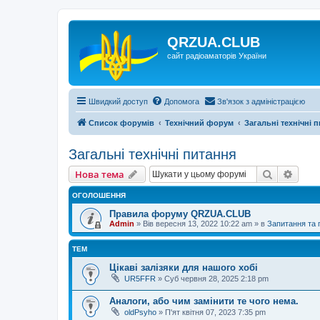
QRZUA.CLUB
сайт радіоаматорів України
Швидкий доступ
Допомога
Зв'язок з адміністрацією
Список форумів
Технічний форум
Загальні технічні 
Загальні технічні питання
Пошук
Розш
Нова тема
ОГОЛОШЕННЯ
Правила форуму QRZUA.CLUB
Admin
»
Вів вересня 13, 2022 10:22 am
» в
Запитання та
ТЕМ
Цікаві залізяки для нашого хобі
UR5FFR
»
Суб червня 28, 2025 2:18 pm
Аналоги, або чим замінити те чого нема.
oldPsyho
»
П'ят квітня 07, 2023 7:35 pm