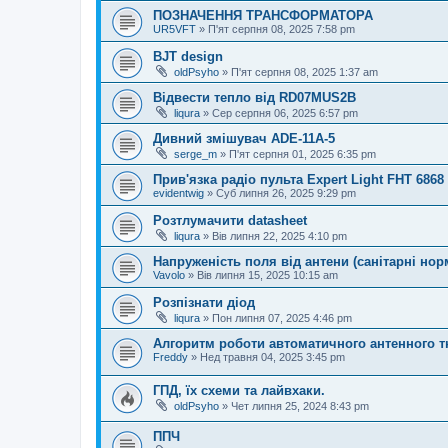
ПОЗНАЧЕННЯ ТРАНСФОРМАТОРА
UR5VFT
»
П'ят серпня 08, 2025 7:58 pm
BJT design
oldPsyho
»
П'ят серпня 08, 2025 1:37 am
Відвести тепло від RD07MUS2B
liqura
»
Сер серпня 06, 2025 6:57 pm
Дивний змішувач ADE-11A-5
serge_m
»
П'ят серпня 01, 2025 6:35 pm
Прив'язка радіо пульта Expert Light FHT 686
evidentwig
»
Суб липня 26, 2025 9:29 pm
Розтлумачити datasheet
liqura
»
Вів липня 22, 2025 4:10 pm
Напруженість поля від антени (санітарні нор
Vavolo
»
Вів липня 15, 2025 10:15 am
Розпізнати діод
liqura
»
Пон липня 07, 2025 4:46 pm
Алгоритм роботи автоматичного антенного 
Freddy
»
Нед травня 04, 2025 3:45 pm
ГПД, їх схеми та лайвхаки.
oldPsyho
»
Чет липня 25, 2024 8:43 pm
ППЧ