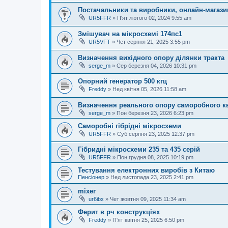
Постачальники та виробники, онлайн-магази
UR5FFR
»
П'ят лютого 02, 2024 9:55 am
Змішувач на мікросхемі 174пс1
UR5VFT
»
Чет серпня 21, 2025 3:55 pm
Визначення вихідного опору ділянки тракта
serge_m
»
Сер березня 04, 2026 10:31 pm
Опорний генератор 500 кгц
Freddy
»
Нед квітня 05, 2026 11:58 am
Визначення реального опору саморобного к
serge_m
»
Пон березня 23, 2026 6:23 pm
Саморобні гібрідні мікросхеми
UR5FFR
»
Суб серпня 23, 2025 12:37 pm
Гібридні мікросхеми 235 та 435 серій
UR5FFR
»
Пон грудня 08, 2025 10:19 pm
Тестування електронних виробів з Китаю
Пенсіонер
»
Нед листопада 23, 2025 2:41 pm
mixer
ur6ibx
»
Чет жовтня 09, 2025 11:34 am
Ферит в рч конструкціях
Freddy
»
П'ят квітня 25, 2025 6:50 pm