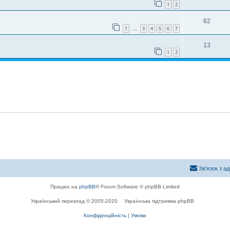
1
2
62
1
3
4
5
6
7
…
13
1
2
Зв'язок з а
Працює на
phpBB
® Forum Software © phpBB Limited
Український переклад © 2005-2020
Українська підтримка phpBB
Конфіденційність
|
Умови