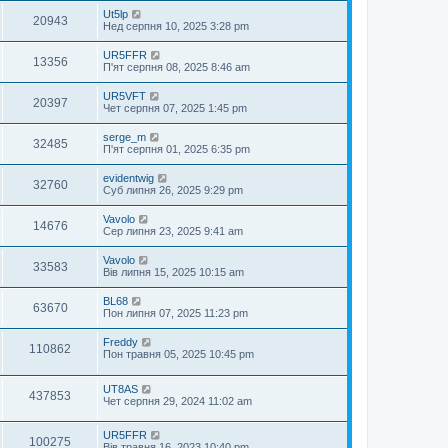
Ut5lp
20943
Нед серпня 10, 2025 3:28 pm
UR5FFR
13356
П'ят серпня 08, 2025 8:46 am
UR5VFT
20397
Чет серпня 07, 2025 1:45 pm
serge_m
32485
П'ят серпня 01, 2025 6:35 pm
evidentwig
32760
Суб липня 26, 2025 9:29 pm
Vavolo
14676
Сер липня 23, 2025 9:41 am
Vavolo
33583
Вів липня 15, 2025 10:15 am
BL68
63670
Пон липня 07, 2025 11:23 pm
Freddy
110862
Пон травня 05, 2025 10:45 pm
UT8AS
437853
Чет серпня 29, 2024 11:02 am
UR5FFR
100275
Вів травня 16, 2023 10:40 pm