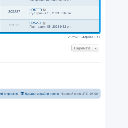
UR5FFR
305287
Суб травня 13, 2023 8:16 pm
UR5VFT
95025
П'ят травня 05, 2023 9:52 pm
25 тем • Сторінка
1
з
1
Перейти
дміністрацією
Видалити файли cookie
Часовий пояс
UTC+03:00