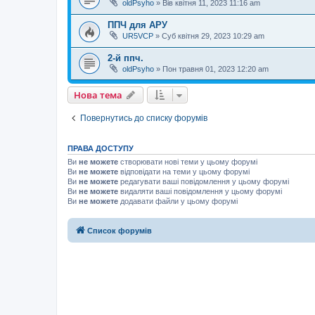
oldPsyho
»
Вів квітня 11, 2023 11:16 am
ППЧ для АРУ
UR5VCP
»
Суб квітня 29, 2023 10:29 am
2-й ппч.
oldPsyho
»
Пон травня 01, 2023 12:20 am
Нова тема
Повернутись до списку форумів
ПРАВА ДОСТУПУ
Ви
не можете
створювати нові теми у цьому форумі
Ви
не можете
відповідати на теми у цьому форумі
Ви
не можете
редагувати ваші повідомлення у цьому форумі
Ви
не можете
видаляти ваші повідомлення у цьому форумі
Ви
не можете
додавати файли у цьому форумі
Список форумів