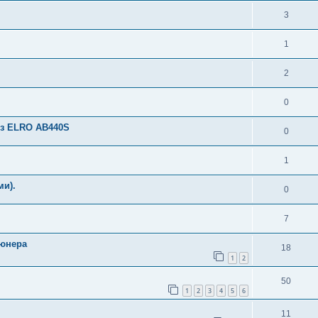
3
1
2
0
8 з ELRO AB440S
0
1
ми).
0
7
тюнера
18
1
2
50
1
2
3
4
5
6
11