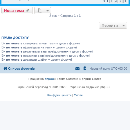
1
2
3
4
Нова тема
2 тем • Сторінка
1
з
1
Перейти
ПРАВА ДОСТУПУ
Ви
не можете
створювати нові теми у цьому форумі
Ви
не можете
відповідати на теми у цьому форумі
Ви
не можете
редагувати ваші повідомлення у цьому форумі
Ви
не можете
видаляти ваші повідомлення у цьому форумі
Ви
не можете
додавати файли у цьому форумі
Список форумів
Часовий пояс
UTC+03:00
Працює на
phpBB
® Forum Software © phpBB Limited
Український переклад © 2005-2020
Українська підтримка phpBB
Конфіденційність
|
Умови