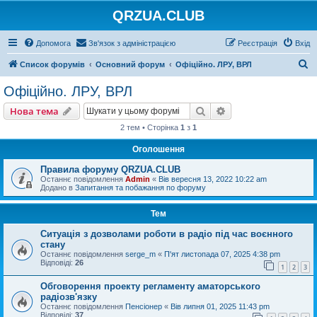
QRZUA.CLUB
Допомога
Зв'язок з адміністрацією
Реєстрація
Вхід
П
Список форумів
Основний форум
Офіційно. ЛРУ, ВРЛ
о
Офіційно. ЛРУ, ВРЛ
ш
Пошук
Розширений пошу
Нова тема
у
2 тем • Сторінка
1
з
1
к
Оголошення
Правила форуму QRZUA.CLUB
Останнє повідомлення
Admin
«
Вів вересня 13, 2022 10:22 am
Додано в
Запитання та побажання по форуму
Тем
Ситуація з дозволами роботи в радіо під час воєнного
стану
Останнє повідомлення
serge_m
«
П'ят листопада 07, 2025 4:38 pm
Відповіді:
26
1
2
3
Обговорення проекту регламенту аматорського
радіозв'язку
Останнє повідомлення
Пенсіонер
«
Вів липня 01, 2025 11:43 pm
Відповіді:
37