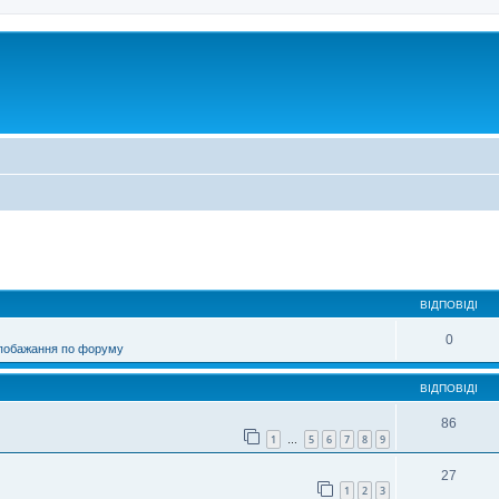
ирений пошук
ВІДПОВІДІ
0
 побажання по форуму
ВІДПОВІДІ
86
1
5
6
7
8
9
…
27
1
2
3