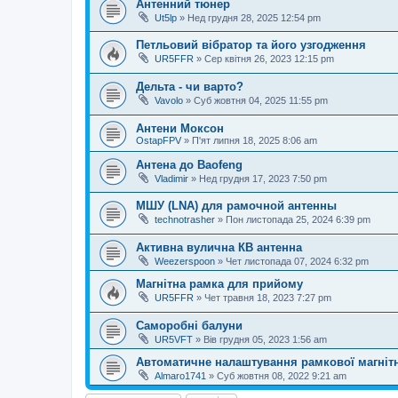
Антенний тюнер
Ut5lp
»
Нед грудня 28, 2025 12:54 pm
Петльовий вібратор та його узгодження
UR5FFR
»
Сер квітня 26, 2023 12:15 pm
Дельта - чи варто?
Vavolo
»
Суб жовтня 04, 2025 11:55 pm
Антени Моксон
OstapFPV
»
П'ят липня 18, 2025 8:06 am
Антена до Baofeng
Vladimir
»
Нед грудня 17, 2023 7:50 pm
МШУ (LNA) для рамочной антенны
technotrasher
»
Пон листопада 25, 2024 6:39 pm
Активна вулична КВ антенна
Weezerspoon
»
Чет листопада 07, 2024 6:32 pm
Магнітна рамка для прийому
UR5FFR
»
Чет травня 18, 2023 7:27 pm
Саморобні балуни
UR5VFT
»
Вів грудня 05, 2023 1:56 am
Автоматичне налаштування рамкової магнітн
Almaro1741
»
Суб жовтня 08, 2022 9:21 am