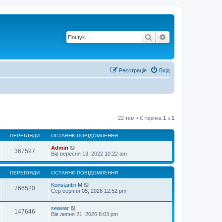
Пошук
Розширений по
Реєстрація
Вхід
22 тем • Сторінка
1
з
1
ПЕРЕГЛЯДИ
ОСТАННЄ ПОВІДОМЛЕННЯ
Admin
367597
Вів вересня 13, 2022 10:22 am
ПЕРЕГЛЯДИ
ОСТАННЄ ПОВІДОМЛЕННЯ
Konstantin M
766520
Сер серпня 05, 2026 12:52 pm
seawar
147646
Вів липня 21, 2026 8:03 pm