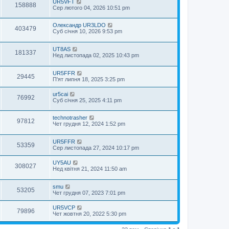
UR5VFT
158888
Сер лютого 04, 2026 10:51 pm
Oлександр UR3LDO
403479
Суб січня 10, 2026 9:53 pm
UT8AS
181337
Нед листопада 02, 2025 10:43 pm
UR5FFR
29445
П'ят липня 18, 2025 3:25 pm
ur5cai
76992
Суб січня 25, 2025 4:11 pm
technotrasher
97812
Чет грудня 12, 2024 1:52 pm
UR5FFR
53359
Сер листопада 27, 2024 10:17 pm
UY5AU
308027
Нед квітня 21, 2024 11:50 am
smu
53205
Чет грудня 07, 2023 7:01 pm
UR5VCP
79896
Чет жовтня 20, 2022 5:30 pm