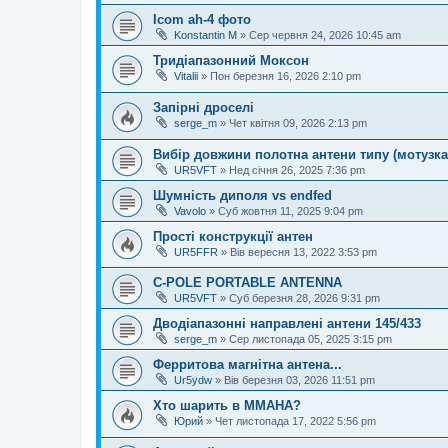
Icom ah-4 фото
Konstantin M
»
Сер червня 24, 2026 10:45 am
Тридіапазонний Моксон
Vitalii
»
Пон березня 16, 2026 2:10 pm
Запірні дроселі
serge_m
»
Чет квітня 09, 2026 2:13 pm
Вибір довжини полотна антени типу (мотузка
UR5VFT
»
Нед січня 26, 2025 7:36 pm
Шумність диполя vs endfed
Vavolo
»
Суб жовтня 11, 2025 9:04 pm
Прості конструкції антен
UR5FFR
»
Вів вересня 13, 2022 3:53 pm
C-POLE PORTABLE ANTENNA
UR5VFT
»
Суб березня 28, 2026 9:31 pm
Дводіапазонні направлені антени 145/433
serge_m
»
Сер листопада 05, 2025 3:15 pm
Ферритова магнітна антена...
Ur5ydw
»
Вів березня 03, 2026 11:51 pm
Хто шарить в ММАНА?
Юрий
»
Чет листопада 17, 2022 5:56 pm