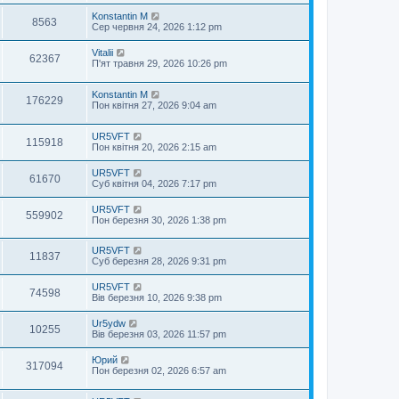
Konstantin M
8563
Сер червня 24, 2026 1:12 pm
Vitalii
62367
П'ят травня 29, 2026 10:26 pm
Konstantin M
176229
Пон квітня 27, 2026 9:04 am
UR5VFT
115918
Пон квітня 20, 2026 2:15 am
UR5VFT
61670
Суб квітня 04, 2026 7:17 pm
UR5VFT
559902
Пон березня 30, 2026 1:38 pm
UR5VFT
11837
Суб березня 28, 2026 9:31 pm
UR5VFT
74598
Вів березня 10, 2026 9:38 pm
Ur5ydw
10255
Вів березня 03, 2026 11:57 pm
Юрий
317094
Пон березня 02, 2026 6:57 am