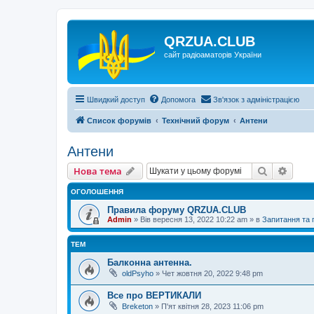
QRZUA.CLUB
сайт радіоаматорів України
Швидкий доступ
Допомога
Зв'язок з адміністрацією
Список форумів
Технічний форум
Антени
Антени
Пошук
Розш
Нова тема
ОГОЛОШЕННЯ
Правила форуму QRZUA.CLUB
Admin
»
Вів вересня 13, 2022 10:22 am
» в
Запитання та
ТЕМ
Балконна антенна.
oldPsyho
»
Чет жовтня 20, 2022 9:48 pm
Все про ВЕРТИКАЛИ
Breketon
»
П'ят квітня 28, 2023 11:06 pm