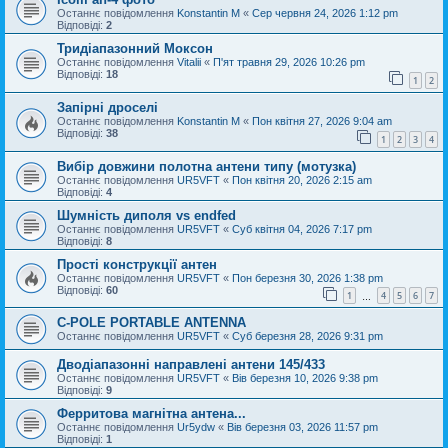
Останнє повідомлення
Konstantin M
«
Сер червня 24, 2026 1:12 pm
Відповіді:
2
Тридіапазонний Моксон
Останнє повідомлення
Vitalii
«
П'ят травня 29, 2026 10:26 pm
Відповіді:
18
1
2
Запірні дроселі
Останнє повідомлення
Konstantin M
«
Пон квітня 27, 2026 9:04 am
Відповіді:
38
1
2
3
4
Вибір довжини полотна антени типу (мотузка)
Останнє повідомлення
UR5VFT
«
Пон квітня 20, 2026 2:15 am
Відповіді:
4
Шумність диполя vs endfed
Останнє повідомлення
UR5VFT
«
Суб квітня 04, 2026 7:17 pm
Відповіді:
8
Прості конструкції антен
Останнє повідомлення
UR5VFT
«
Пон березня 30, 2026 1:38 pm
Відповіді:
60
1
4
5
6
7
…
C-POLE PORTABLE ANTENNA
Останнє повідомлення
UR5VFT
«
Суб березня 28, 2026 9:31 pm
Дводіапазонні направлені антени 145/433
Останнє повідомлення
UR5VFT
«
Вів березня 10, 2026 9:38 pm
Відповіді:
9
Ферритова магнітна антена...
Останнє повідомлення
Ur5ydw
«
Вів березня 03, 2026 11:57 pm
Відповіді:
1