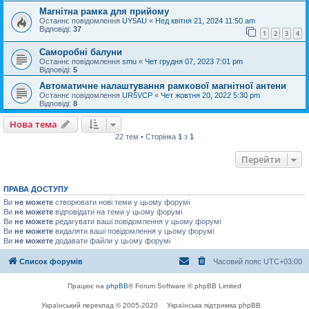
Магнітна рамка для прийому
Останнє повідомлення
UY5AU
«
Нед квітня 21, 2024 11:50 am
Відповіді:
37
1
2
3
4
Саморобні балуни
Останнє повідомлення
smu
«
Чет грудня 07, 2023 7:01 pm
Відповіді:
5
Автоматичне налаштування рамкової магнітної антени
Останнє повідомлення
UR5VCP
«
Чет жовтня 20, 2022 5:30 pm
Відповіді:
8
Нова тема
22 тем • Сторінка
1
з
1
Перейти
ПРАВА ДОСТУПУ
Ви
не можете
створювати нові теми у цьому форумі
Ви
не можете
відповідати на теми у цьому форумі
Ви
не можете
редагувати ваші повідомлення у цьому форумі
Ви
не можете
видаляти ваші повідомлення у цьому форумі
Ви
не можете
додавати файли у цьому форумі
Список форумів
Часовий пояс
UTC+03:00
Працює на
phpBB
® Forum Software © phpBB Limited
Український переклад © 2005-2020
Українська підтримка phpBB