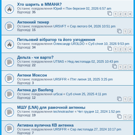
Хто шарить в ММАНА?
Останнє повідомлення
Юрий
«
Пон березня 02, 2026 6:57 am
Відповіді:
35
1
2
3
4
Антенний тюнер
Останнє повідомлення
UR5VFT
«
Сер лютого 04, 2026 10:51 pm
Відповіді:
15
1
2
Петльовий вібратор та його узгодження
Останнє повідомлення
Oлександр UR3LDO
«
Суб січня 10, 2026 9:53 pm
Відповіді:
34
1
2
3
4
Дельта - чи варто?
Останнє повідомлення
UT8AS
«
Нед листопада 02, 2025 10:43 pm
Відповіді:
22
1
2
3
Антени Моксон
Останнє повідомлення
UR5FFR
«
П'ят липня 18, 2025 3:25 pm
Відповіді:
3
Антена до Baofeng
Останнє повідомлення
ur5cai
«
Суб січня 25, 2025 4:11 pm
Відповіді:
12
1
2
МШУ (LNA) для рамочной антенны
Останнє повідомлення
technotrasher
«
Чет грудня 12, 2024 1:52 pm
Відповіді:
19
1
2
Активна вулична КВ антенна
Останнє повідомлення
UR5FFR
«
Сер листопада 27, 2024 10:17 pm
Відповіді:
7