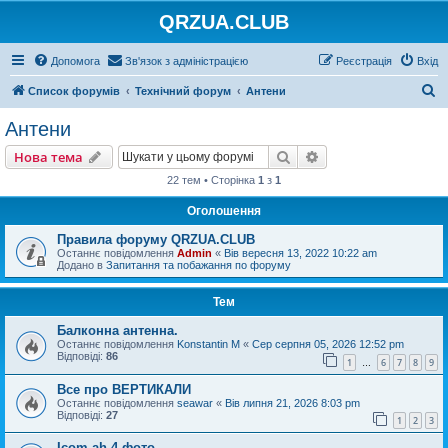
QRZUA.CLUB
Допомога
Зв'язок з адміністрацією
Реєстрація
Вхід
П
Список форумів
Технічний форум
Антени
о
Антени
ш
Пошук
Розширений пошу
Нова тема
у
22 тем • Сторінка
1
з
1
к
Оголошення
Правила форуму QRZUA.CLUB
Останнє повідомлення
Admin
«
Вів вересня 13, 2022 10:22 am
Додано в
Запитання та побажання по форуму
Тем
Балконна антенна.
Останнє повідомлення
Konstantin M
«
Сер серпня 05, 2026 12:52 pm
Відповіді:
86
1
6
7
8
9
…
Все про ВЕРТИКАЛИ
Останнє повідомлення
seawar
«
Вів липня 21, 2026 8:03 pm
Відповіді:
27
1
2
3
Icom ah-4 фото