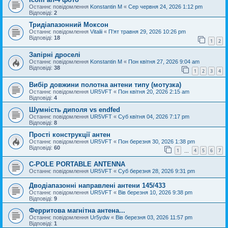
Останнє повідомлення
Konstantin M
«
Сер червня 24, 2026 1:12 pm
Відповіді:
2
Тридіапазонний Моксон
Останнє повідомлення
Vitalii
«
П'ят травня 29, 2026 10:26 pm
Відповіді:
18
1
2
Запірні дроселі
Останнє повідомлення
Konstantin M
«
Пон квітня 27, 2026 9:04 am
Відповіді:
38
1
2
3
4
Вибір довжини полотна антени типу (мотузка)
Останнє повідомлення
UR5VFT
«
Пон квітня 20, 2026 2:15 am
Відповіді:
4
Шумність диполя vs endfed
Останнє повідомлення
UR5VFT
«
Суб квітня 04, 2026 7:17 pm
Відповіді:
8
Прості конструкції антен
Останнє повідомлення
UR5VFT
«
Пон березня 30, 2026 1:38 pm
Відповіді:
60
1
4
5
6
7
…
C-POLE PORTABLE ANTENNA
Останнє повідомлення
UR5VFT
«
Суб березня 28, 2026 9:31 pm
Дводіапазонні направлені антени 145/433
Останнє повідомлення
UR5VFT
«
Вів березня 10, 2026 9:38 pm
Відповіді:
9
Ферритова магнітна антена...
Останнє повідомлення
Ur5ydw
«
Вів березня 03, 2026 11:57 pm
Відповіді:
1