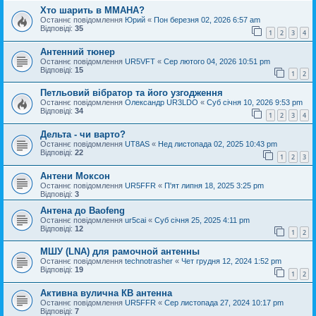
Хто шарить в ММАНА?
Останнє повідомлення
Юрий
«
Пон березня 02, 2026 6:57 am
Відповіді:
35
1
2
3
4
Антенний тюнер
Останнє повідомлення
UR5VFT
«
Сер лютого 04, 2026 10:51 pm
Відповіді:
15
1
2
Петльовий вібратор та його узгодження
Останнє повідомлення
Oлександр UR3LDO
«
Суб січня 10, 2026 9:53 pm
Відповіді:
34
1
2
3
4
Дельта - чи варто?
Останнє повідомлення
UT8AS
«
Нед листопада 02, 2025 10:43 pm
Відповіді:
22
1
2
3
Антени Моксон
Останнє повідомлення
UR5FFR
«
П'ят липня 18, 2025 3:25 pm
Відповіді:
3
Антена до Baofeng
Останнє повідомлення
ur5cai
«
Суб січня 25, 2025 4:11 pm
Відповіді:
12
1
2
МШУ (LNA) для рамочной антенны
Останнє повідомлення
technotrasher
«
Чет грудня 12, 2024 1:52 pm
Відповіді:
19
1
2
Активна вулична КВ антенна
Останнє повідомлення
UR5FFR
«
Сер листопада 27, 2024 10:17 pm
Відповіді:
7