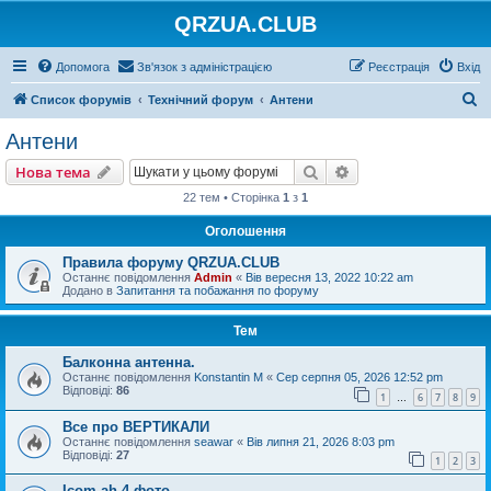
QRZUA.CLUB
Допомога
Зв'язок з адміністрацією
Реєстрація
Вхід
П
Список форумів
Технічний форум
Антени
о
Антени
ш
Пошук
Розширений пошу
Нова тема
у
22 тем • Сторінка
1
з
1
к
Оголошення
Правила форуму QRZUA.CLUB
Останнє повідомлення
Admin
«
Вів вересня 13, 2022 10:22 am
Додано в
Запитання та побажання по форуму
Тем
Балконна антенна.
Останнє повідомлення
Konstantin M
«
Сер серпня 05, 2026 12:52 pm
Відповіді:
86
1
6
7
8
9
…
Все про ВЕРТИКАЛИ
Останнє повідомлення
seawar
«
Вів липня 21, 2026 8:03 pm
Відповіді:
27
1
2
3
Icom ah-4 фото