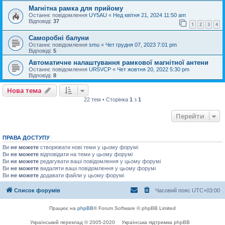
Магнітна рамка для прийому
Останнє повідомлення
UY5AU
«
Нед квітня 21, 2024 11:50 am
Відповіді:
37
1
2
3
4
Саморобні балуни
Останнє повідомлення
smu
«
Чет грудня 07, 2023 7:01 pm
Відповіді:
5
Автоматичне налаштування рамкової магнітної антени
Останнє повідомлення
UR5VCP
«
Чет жовтня 20, 2022 5:30 pm
Відповіді:
8
Нова тема
22 тем • Сторінка
1
з
1
Перейти
ПРАВА ДОСТУПУ
Ви
не можете
створювати нові теми у цьому форумі
Ви
не можете
відповідати на теми у цьому форумі
Ви
не можете
редагувати ваші повідомлення у цьому форумі
Ви
не можете
видаляти ваші повідомлення у цьому форумі
Ви
не можете
додавати файли у цьому форумі
Список форумів
Часовий пояс
UTC+03:00
Працює на
phpBB
® Forum Software © phpBB Limited
Український переклад © 2005-2020
Українська підтримка phpBB