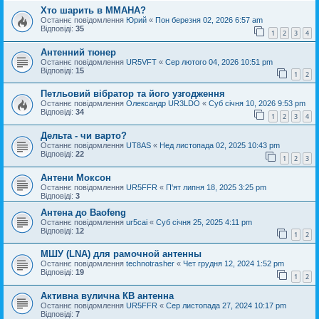
Хто шарить в ММАНА?
Останнє повідомлення
Юрий
«
Пон березня 02, 2026 6:57 am
Відповіді:
35
1
2
3
4
Антенний тюнер
Останнє повідомлення
UR5VFT
«
Сер лютого 04, 2026 10:51 pm
Відповіді:
15
1
2
Петльовий вібратор та його узгодження
Останнє повідомлення
Oлександр UR3LDO
«
Суб січня 10, 2026 9:53 pm
Відповіді:
34
1
2
3
4
Дельта - чи варто?
Останнє повідомлення
UT8AS
«
Нед листопада 02, 2025 10:43 pm
Відповіді:
22
1
2
3
Антени Моксон
Останнє повідомлення
UR5FFR
«
П'ят липня 18, 2025 3:25 pm
Відповіді:
3
Антена до Baofeng
Останнє повідомлення
ur5cai
«
Суб січня 25, 2025 4:11 pm
Відповіді:
12
1
2
МШУ (LNA) для рамочной антенны
Останнє повідомлення
technotrasher
«
Чет грудня 12, 2024 1:52 pm
Відповіді:
19
1
2
Активна вулична КВ антенна
Останнє повідомлення
UR5FFR
«
Сер листопада 27, 2024 10:17 pm
Відповіді:
7