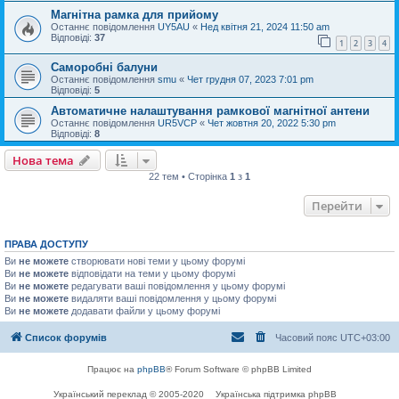
Магнітна рамка для прийому
Останнє повідомлення
UY5AU
«
Нед квітня 21, 2024 11:50 am
Відповіді:
37
1
2
3
4
Саморобні балуни
Останнє повідомлення
smu
«
Чет грудня 07, 2023 7:01 pm
Відповіді:
5
Автоматичне налаштування рамкової магнітної антени
Останнє повідомлення
UR5VCP
«
Чет жовтня 20, 2022 5:30 pm
Відповіді:
8
Нова тема
22 тем • Сторінка
1
з
1
Перейти
ПРАВА ДОСТУПУ
Ви
не можете
створювати нові теми у цьому форумі
Ви
не можете
відповідати на теми у цьому форумі
Ви
не можете
редагувати ваші повідомлення у цьому форумі
Ви
не можете
видаляти ваші повідомлення у цьому форумі
Ви
не можете
додавати файли у цьому форумі
Список форумів
Часовий пояс
UTC+03:00
Працює на
phpBB
® Forum Software © phpBB Limited
Український переклад © 2005-2020
Українська підтримка phpBB