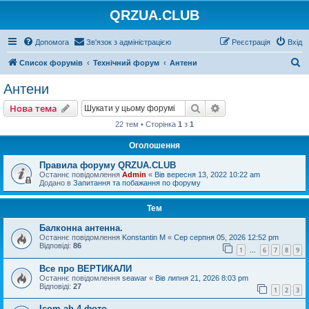
QRZUA.CLUB
Допомога
Зв'язок з адміністрацією
Реєстрація
Вхід
П
Список форумів
Технічний форум
Антени
о
Антени
ш
Пошук
Розширений пошу
Нова тема
у
22 тем • Сторінка
1
з
1
к
Оголошення
Правила форуму QRZUA.CLUB
Останнє повідомлення
Admin
«
Вів вересня 13, 2022 10:22 am
Додано в
Запитання та побажання по форуму
Тем
Балконна антенна.
Останнє повідомлення
Konstantin M
«
Сер серпня 05, 2026 12:52 pm
Відповіді:
86
1
6
7
8
9
…
Все про ВЕРТИКАЛИ
Останнє повідомлення
seawar
«
Вів липня 21, 2026 8:03 pm
Відповіді:
27
1
2
3
Icom ah-4 фото