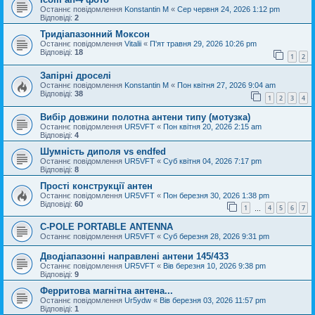
Останнє повідомлення
Konstantin M
«
Сер червня 24, 2026 1:12 pm
Відповіді:
2
Тридіапазонний Моксон
Останнє повідомлення
Vitalii
«
П'ят травня 29, 2026 10:26 pm
Відповіді:
18
1
2
Запірні дроселі
Останнє повідомлення
Konstantin M
«
Пон квітня 27, 2026 9:04 am
Відповіді:
38
1
2
3
4
Вибір довжини полотна антени типу (мотузка)
Останнє повідомлення
UR5VFT
«
Пон квітня 20, 2026 2:15 am
Відповіді:
4
Шумність диполя vs endfed
Останнє повідомлення
UR5VFT
«
Суб квітня 04, 2026 7:17 pm
Відповіді:
8
Прості конструкції антен
Останнє повідомлення
UR5VFT
«
Пон березня 30, 2026 1:38 pm
Відповіді:
60
1
4
5
6
7
…
C-POLE PORTABLE ANTENNA
Останнє повідомлення
UR5VFT
«
Суб березня 28, 2026 9:31 pm
Дводіапазонні направлені антени 145/433
Останнє повідомлення
UR5VFT
«
Вів березня 10, 2026 9:38 pm
Відповіді:
9
Ферритова магнітна антена...
Останнє повідомлення
Ur5ydw
«
Вів березня 03, 2026 11:57 pm
Відповіді:
1