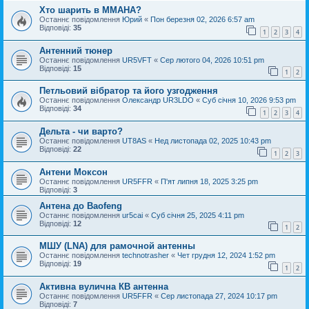
Хто шарить в ММАНА?
Останнє повідомлення
Юрий
«
Пон березня 02, 2026 6:57 am
Відповіді:
35
1
2
3
4
Антенний тюнер
Останнє повідомлення
UR5VFT
«
Сер лютого 04, 2026 10:51 pm
Відповіді:
15
1
2
Петльовий вібратор та його узгодження
Останнє повідомлення
Oлександр UR3LDO
«
Суб січня 10, 2026 9:53 pm
Відповіді:
34
1
2
3
4
Дельта - чи варто?
Останнє повідомлення
UT8AS
«
Нед листопада 02, 2025 10:43 pm
Відповіді:
22
1
2
3
Антени Моксон
Останнє повідомлення
UR5FFR
«
П'ят липня 18, 2025 3:25 pm
Відповіді:
3
Антена до Baofeng
Останнє повідомлення
ur5cai
«
Суб січня 25, 2025 4:11 pm
Відповіді:
12
1
2
МШУ (LNA) для рамочной антенны
Останнє повідомлення
technotrasher
«
Чет грудня 12, 2024 1:52 pm
Відповіді:
19
1
2
Активна вулична КВ антенна
Останнє повідомлення
UR5FFR
«
Сер листопада 27, 2024 10:17 pm
Відповіді:
7