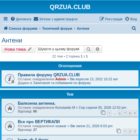
QRZUA.CLUB
Допомога
Зв'язок з адміністрацією
Реєстрація
Вхід
П
Список форумів
Технічний форум
Антени
о
Антени
ш
Пошук
Розширений пошу
Нова тема
у
22 тем • Сторінка
1
з
1
к
Оголошення
Правила форуму QRZUA.CLUB
Останнє повідомлення
Admin
«
Вів вересня 13, 2022 10:22 am
Додано в
Запитання та побажання по форуму
Тем
Балконна антенна.
Останнє повідомлення
Konstantin M
«
Сер серпня 05, 2026 12:52 pm
Відповіді:
86
1
6
7
8
9
…
Все про ВЕРТИКАЛИ
Останнє повідомлення
seawar
«
Вів липня 21, 2026 8:03 pm
Відповіді:
27
1
2
3
Icom ah-4 фото