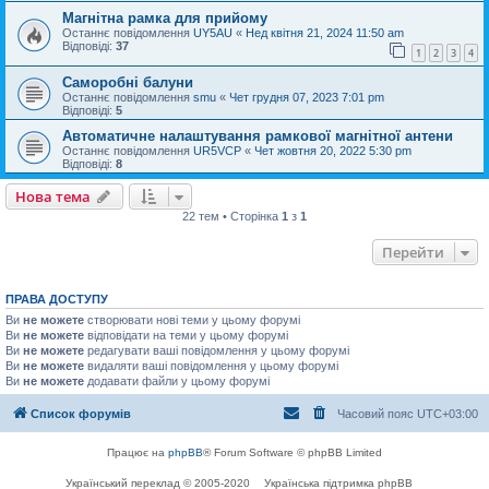
Магнітна рамка для прийому
Останнє повідомлення
UY5AU
«
Нед квітня 21, 2024 11:50 am
Відповіді:
37
1
2
3
4
Саморобні балуни
Останнє повідомлення
smu
«
Чет грудня 07, 2023 7:01 pm
Відповіді:
5
Автоматичне налаштування рамкової магнітної антени
Останнє повідомлення
UR5VCP
«
Чет жовтня 20, 2022 5:30 pm
Відповіді:
8
Нова тема
22 тем • Сторінка
1
з
1
Перейти
ПРАВА ДОСТУПУ
Ви
не можете
створювати нові теми у цьому форумі
Ви
не можете
відповідати на теми у цьому форумі
Ви
не можете
редагувати ваші повідомлення у цьому форумі
Ви
не можете
видаляти ваші повідомлення у цьому форумі
Ви
не можете
додавати файли у цьому форумі
Список форумів
Часовий пояс
UTC+03:00
Працює на
phpBB
® Forum Software © phpBB Limited
Український переклад © 2005-2020
Українська підтримка phpBB