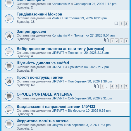
Останнє повідомлення
Konstantin M
«
Сер червня 24, 2026 1:12 pm
Відповіді:
2
Тридіапазонний Моксон
Останнє повідомлення
Vitalii
«
П'ят травня 29, 2026 10:26 pm
Відповіді:
18
1
2
Запірні дроселі
Останнє повідомлення
Konstantin M
«
Пон квітня 27, 2026 9:04 am
Відповіді:
38
1
2
3
4
Вибір довжини полотна антени типу (мотузка)
Останнє повідомлення
UR5VFT
«
Пон квітня 20, 2026 2:15 am
Відповіді:
4
Шумність диполя vs endfed
Останнє повідомлення
UR5VFT
«
Суб квітня 04, 2026 7:17 pm
Відповіді:
8
Прості конструкції антен
Останнє повідомлення
UR5VFT
«
Пон березня 30, 2026 1:38 pm
Відповіді:
60
1
4
5
6
7
…
C-POLE PORTABLE ANTENNA
Останнє повідомлення
UR5VFT
«
Суб березня 28, 2026 9:31 pm
Дводіапазонні направлені антени 145/433
Останнє повідомлення
UR5VFT
«
Вів березня 10, 2026 9:38 pm
Відповіді:
9
Ферритова магнітна антена...
Останнє повідомлення
Ur5ydw
«
Вів березня 03, 2026 11:57 pm
Відповіді:
1