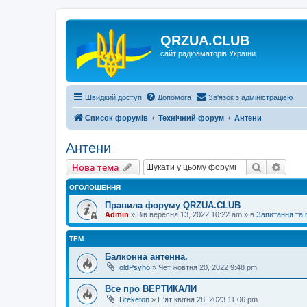
QRZUA.CLUB
сайт радіоаматорів України
Швидкий доступ
Допомога
Зв'язок з адміністрацією
Список форумів
Технічний форум
Антени
Антени
Пошук
Розш
Нова тема
ОГОЛОШЕННЯ
Правила форуму QRZUA.CLUB
Admin
»
Вів вересня 13, 2022 10:22 am
» в
Запитання та
ТЕМ
Балконна антенна.
oldPsyho
»
Чет жовтня 20, 2022 9:48 pm
Все про ВЕРТИКАЛИ
Breketon
»
П'ят квітня 28, 2023 11:06 pm