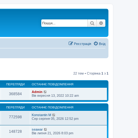
Пошук
Розширений по
Реєстрація
Вхід
22 тем • Сторінка
1
з
1
ПЕРЕГЛЯДИ
ОСТАННЄ ПОВІДОМЛЕННЯ
Admin
368584
Вів вересня 13, 2022 10:22 am
ПЕРЕГЛЯДИ
ОСТАННЄ ПОВІДОМЛЕННЯ
Konstantin M
772598
Сер серпня 05, 2026 12:52 pm
seawar
148728
Вів липня 21, 2026 8:03 pm