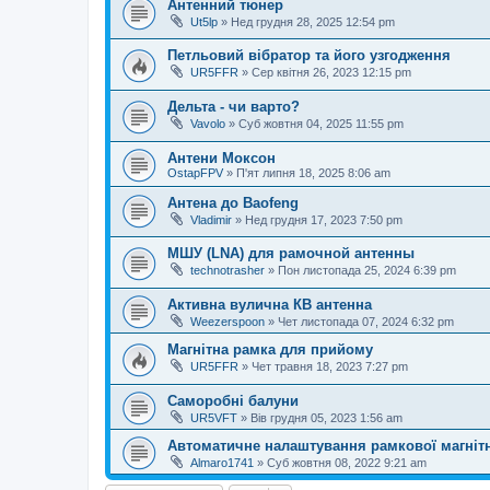
Антенний тюнер
Ut5lp
»
Нед грудня 28, 2025 12:54 pm
Петльовий вібратор та його узгодження
UR5FFR
»
Сер квітня 26, 2023 12:15 pm
Дельта - чи варто?
Vavolo
»
Суб жовтня 04, 2025 11:55 pm
Антени Моксон
OstapFPV
»
П'ят липня 18, 2025 8:06 am
Антена до Baofeng
Vladimir
»
Нед грудня 17, 2023 7:50 pm
МШУ (LNA) для рамочной антенны
technotrasher
»
Пон листопада 25, 2024 6:39 pm
Активна вулична КВ антенна
Weezerspoon
»
Чет листопада 07, 2024 6:32 pm
Магнітна рамка для прийому
UR5FFR
»
Чет травня 18, 2023 7:27 pm
Саморобні балуни
UR5VFT
»
Вів грудня 05, 2023 1:56 am
Автоматичне налаштування рамкової магнітн
Almaro1741
»
Суб жовтня 08, 2022 9:21 am