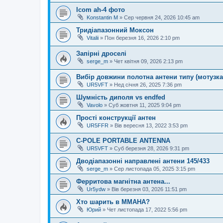
Icom ah-4 фото
Konstantin M
»
Сер червня 24, 2026 10:45 am
Тридіапазонний Моксон
Vitalii
»
Пон березня 16, 2026 2:10 pm
Запірні дроселі
serge_m
»
Чет квітня 09, 2026 2:13 pm
Вибір довжини полотна антени типу (мотузка
UR5VFT
»
Нед січня 26, 2025 7:36 pm
Шумність диполя vs endfed
Vavolo
»
Суб жовтня 11, 2025 9:04 pm
Прості конструкції антен
UR5FFR
»
Вів вересня 13, 2022 3:53 pm
C-POLE PORTABLE ANTENNA
UR5VFT
»
Суб березня 28, 2026 9:31 pm
Дводіапазонні направлені антени 145/433
serge_m
»
Сер листопада 05, 2025 3:15 pm
Ферритова магнітна антена...
Ur5ydw
»
Вів березня 03, 2026 11:51 pm
Хто шарить в ММАНА?
Юрий
»
Чет листопада 17, 2022 5:56 pm