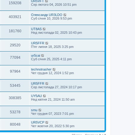
UR5VFT
159208
Сер лютого 04, 2026 10:51 pm
Oлександр UR3LDO
403921
Суб січня 10, 2026 9:53 pm
UT8AS
181760
Нед листопада 02, 2025 10:43 pm
UR5FFR
29520
П'ят липня 18, 2025 3:25 pm
ur5cai
77094
Суб січня 25, 2025 4:11 pm
technotrasher
97964
Чет грудня 12, 2024 1:52 pm
UR5FFR
53445
Сер листопада 27, 2024 10:17 pm
UY5AU
308385
Нед квітня 21, 2024 11:50 am
smu
53278
Чет грудня 07, 2023 7:01 pm
UR5VCP
80048
Чет жовтня 20, 2022 5:30 pm