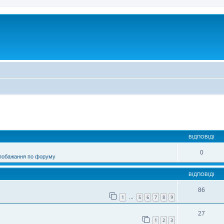
ирений пошук
ВІДПОВІДІ
0
 побажання по форуму
ВІДПОВІДІ
86
1
5
6
7
8
9
…
27
1
2
3