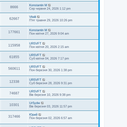
Konstantin M
8666
Сер червня 24, 2026 1:12 pm
Vitalii
62667
П'ят травня 29, 2026 10:26 pm
Konstantin M
177661
Пон квітня 27, 2026 9:04 am
UR5VFT
115958
Пон квітня 20, 2026 2:15 am
UR5VFT
61855
Суб квітня 04, 2026 7:17 pm
UR5VFT
560611
Пон березня 30, 2026 1:38 pm
UR5VFT
12338
Суб березня 28, 2026 9:31 pm
UR5VFT
74687
Вів березня 10, 2026 9:38 pm
Ur5ydw
10301
Вів березня 03, 2026 11:57 pm
Юрий
317466
Пон березня 02, 2026 6:57 am