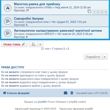
Магнітна рамка для прийому
Останнє повідомлення
UY5AU
«
Нед квітня 21, 2024 11:50 am
Відповіді:
37
1
2
3
4
Саморобні балуни
Останнє повідомлення
smu
«
Чет грудня 07, 2023 7:01 pm
Відповіді:
5
Автоматичне налаштування рамкової магнітної антени
Останнє повідомлення
UR5VCP
«
Чет жовтня 20, 2022 5:30 pm
Відповіді:
8
Нова тема
22 тем • Сторінка
1
з
1
Перейти
ПРАВА ДОСТУПУ
Ви
не можете
створювати нові теми у цьому форумі
Ви
не можете
відповідати на теми у цьому форумі
Ви
не можете
редагувати ваші повідомлення у цьому форумі
Ви
не можете
видаляти ваші повідомлення у цьому форумі
Ви
не можете
додавати файли у цьому форумі
Список форумів
Часовий пояс
UTC+03:00
Працює на
phpBB
® Forum Software © phpBB Limited
Український переклад © 2005-2020
Українська підтримка phpBB