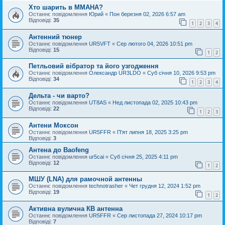
Хто шарить в ММАНА?
Останнє повідомлення
Юрий
«
Пон березня 02, 2026 6:57 am
Відповіді:
35
1
2
3
4
Антенний тюнер
Останнє повідомлення
UR5VFT
«
Сер лютого 04, 2026 10:51 pm
Відповіді:
15
1
2
Петльовий вібратор та його узгодження
Останнє повідомлення
Oлександр UR3LDO
«
Суб січня 10, 2026 9:53 pm
Відповіді:
34
1
2
3
4
Дельта - чи варто?
Останнє повідомлення
UT8AS
«
Нед листопада 02, 2025 10:43 pm
Відповіді:
22
1
2
3
Антени Моксон
Останнє повідомлення
UR5FFR
«
П'ят липня 18, 2025 3:25 pm
Відповіді:
3
Антена до Baofeng
Останнє повідомлення
ur5cai
«
Суб січня 25, 2025 4:11 pm
Відповіді:
12
1
2
МШУ (LNA) для рамочной антенны
Останнє повідомлення
technotrasher
«
Чет грудня 12, 2024 1:52 pm
Відповіді:
19
1
2
Активна вулична КВ антенна
Останнє повідомлення
UR5FFR
«
Сер листопада 27, 2024 10:17 pm
Відповіді:
7