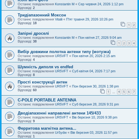
Останнє повідомлення
Konstantin M
«
Сер червня 24, 2026 1:12 pm
Відповіді:
2
Тридіапазонний Моксон
Останнє повідомлення
Vitalii
«
П'ят травня 29, 2026 10:26 pm
Відповіді:
18
1
2
Запірні дроселі
Останнє повідомлення
Konstantin M
«
Пон квітня 27, 2026 9:04 am
Відповіді:
38
1
2
3
4
Вибір довжини полотна антени типу (мотузка)
Останнє повідомлення
UR5VFT
«
Пон квітня 20, 2026 2:15 am
Відповіді:
4
Шумність диполя vs endfed
Останнє повідомлення
UR5VFT
«
Суб квітня 04, 2026 7:17 pm
Відповіді:
8
Прості конструкції антен
Останнє повідомлення
UR5VFT
«
Пон березня 30, 2026 1:38 pm
Відповіді:
60
1
4
5
6
7
…
C-POLE PORTABLE ANTENNA
Останнє повідомлення
UR5VFT
«
Суб березня 28, 2026 9:31 pm
Дводіапазонні направлені антени 145/433
Останнє повідомлення
UR5VFT
«
Вів березня 10, 2026 9:38 pm
Відповіді:
9
Ферритова магнітна антена...
Останнє повідомлення
Ur5ydw
«
Вів березня 03, 2026 11:57 pm
Відповіді:
1