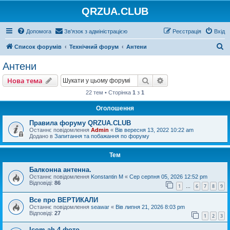
QRZUA.CLUB
Допомога
Зв'язок з адміністрацією
Реєстрація
Вхід
П
Список форумів
Технічний форум
Антени
о
Антени
ш
Пошук
Розширений пошу
Нова тема
у
22 тем • Сторінка
1
з
1
к
Оголошення
Правила форуму QRZUA.CLUB
Останнє повідомлення
Admin
«
Вів вересня 13, 2022 10:22 am
Додано в
Запитання та побажання по форуму
Тем
Балконна антенна.
Останнє повідомлення
Konstantin M
«
Сер серпня 05, 2026 12:52 pm
Відповіді:
86
1
6
7
8
9
…
Все про ВЕРТИКАЛИ
Останнє повідомлення
seawar
«
Вів липня 21, 2026 8:03 pm
Відповіді:
27
1
2
3
Icom ah-4 фото