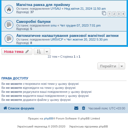
Магнітна рамка для прийому
Останнє повідомлення
UY5AU
«
Нед квітня 21, 2024 11:50 am
Відповіді:
37
1
2
3
4
Саморобні балуни
Останнє повідомлення
smu
«
Чет грудня 07, 2023 7:01 pm
Відповіді:
5
Автоматичне налаштування рамкової магнітної антени
Останнє повідомлення
UR5VCP
«
Чет жовтня 20, 2022 5:30 pm
Відповіді:
8
Нова тема
22 тем • Сторінка
1
з
1
Перейти
ПРАВА ДОСТУПУ
Ви
не можете
створювати нові теми у цьому форумі
Ви
не можете
відповідати на теми у цьому форумі
Ви
не можете
редагувати ваші повідомлення у цьому форумі
Ви
не можете
видаляти ваші повідомлення у цьому форумі
Ви
не можете
додавати файли у цьому форумі
Список форумів
Часовий пояс
UTC+03:00
Працює на
phpBB
® Forum Software © phpBB Limited
Український переклад © 2005-2020
Українська підтримка phpBB