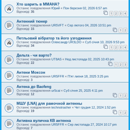
Хто шарить в ММАНА?
Останнє повідомлення
Юрий
«
Пон березня 02, 2026 6:57 am
Відповіді:
35
1
2
3
4
Антенний тюнер
Останнє повідомлення
UR5VFT
«
Сер лютого 04, 2026 10:51 pm
Відповіді:
15
1
2
Петльовий вібратор та його узгодження
Останнє повідомлення
Oлександр UR3LDO
«
Суб січня 10, 2026 9:53 pm
Відповіді:
34
1
2
3
4
Дельта - чи варто?
Останнє повідомлення
UT8AS
«
Нед листопада 02, 2025 10:43 pm
Відповіді:
22
1
2
3
Антени Моксон
Останнє повідомлення
UR5FFR
«
П'ят липня 18, 2025 3:25 pm
Відповіді:
3
Антена до Baofeng
Останнє повідомлення
ur5cai
«
Суб січня 25, 2025 4:11 pm
Відповіді:
12
1
2
МШУ (LNA) для рамочной антенны
Останнє повідомлення
technotrasher
«
Чет грудня 12, 2024 1:52 pm
Відповіді:
19
1
2
Активна вулична КВ антенна
Останнє повідомлення
UR5FFR
«
Сер листопада 27, 2024 10:17 pm
Відповіді:
7