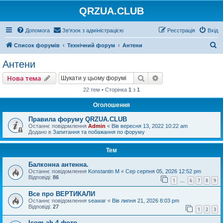
QRZUA.CLUB
Допомога
Зв'язок з адміністрацією
Реєстрація
Вхід
П
Список форумів
Технічний форум
Антени
о
Антени
ш
Пошук
Розширений пошу
Нова тема
у
22 тем • Сторінка
1
з
1
к
Оголошення
Правила форуму QRZUA.CLUB
Останнє повідомлення
Admin
«
Вів вересня 13, 2022 10:22 am
Додано в
Запитання та побажання по форуму
Тем
Балконна антенна.
Останнє повідомлення
Konstantin M
«
Сер серпня 05, 2026 12:52 pm
Відповіді:
86
1
6
7
8
9
…
Все про ВЕРТИКАЛИ
Останнє повідомлення
seawar
«
Вів липня 21, 2026 8:03 pm
Відповіді:
27
1
2
3
Icom ah-4 фото