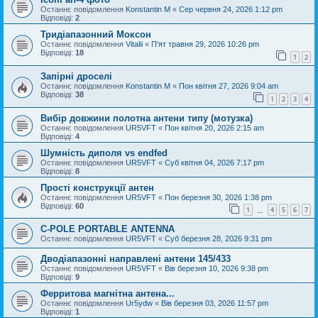
Останнє повідомлення
Konstantin M
«
Сер червня 24, 2026 1:12 pm
Відповіді:
2
Тридіапазонний Моксон
Останнє повідомлення
Vitalii
«
П'ят травня 29, 2026 10:26 pm
Відповіді:
18
1
2
Запірні дроселі
Останнє повідомлення
Konstantin M
«
Пон квітня 27, 2026 9:04 am
Відповіді:
38
1
2
3
4
Вибір довжини полотна антени типу (мотузка)
Останнє повідомлення
UR5VFT
«
Пон квітня 20, 2026 2:15 am
Відповіді:
4
Шумність диполя vs endfed
Останнє повідомлення
UR5VFT
«
Суб квітня 04, 2026 7:17 pm
Відповіді:
8
Прості конструкції антен
Останнє повідомлення
UR5VFT
«
Пон березня 30, 2026 1:38 pm
Відповіді:
60
1
4
5
6
7
…
C-POLE PORTABLE ANTENNA
Останнє повідомлення
UR5VFT
«
Суб березня 28, 2026 9:31 pm
Дводіапазонні направлені антени 145/433
Останнє повідомлення
UR5VFT
«
Вів березня 10, 2026 9:38 pm
Відповіді:
9
Ферритова магнітна антена...
Останнє повідомлення
Ur5ydw
«
Вів березня 03, 2026 11:57 pm
Відповіді:
1