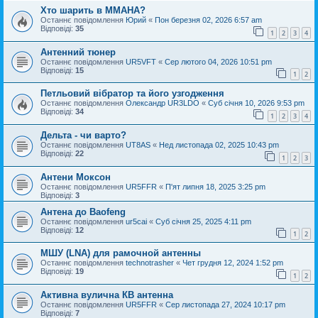
Хто шарить в ММАНА?
Останнє повідомлення
Юрий
«
Пон березня 02, 2026 6:57 am
Відповіді:
35
1
2
3
4
Антенний тюнер
Останнє повідомлення
UR5VFT
«
Сер лютого 04, 2026 10:51 pm
Відповіді:
15
1
2
Петльовий вібратор та його узгодження
Останнє повідомлення
Oлександр UR3LDO
«
Суб січня 10, 2026 9:53 pm
Відповіді:
34
1
2
3
4
Дельта - чи варто?
Останнє повідомлення
UT8AS
«
Нед листопада 02, 2025 10:43 pm
Відповіді:
22
1
2
3
Антени Моксон
Останнє повідомлення
UR5FFR
«
П'ят липня 18, 2025 3:25 pm
Відповіді:
3
Антена до Baofeng
Останнє повідомлення
ur5cai
«
Суб січня 25, 2025 4:11 pm
Відповіді:
12
1
2
МШУ (LNA) для рамочной антенны
Останнє повідомлення
technotrasher
«
Чет грудня 12, 2024 1:52 pm
Відповіді:
19
1
2
Активна вулична КВ антенна
Останнє повідомлення
UR5FFR
«
Сер листопада 27, 2024 10:17 pm
Відповіді:
7