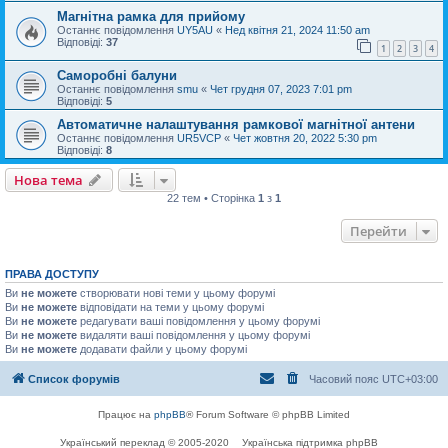
Магнітна рамка для прийому
Останнє повідомлення
UY5AU
«
Нед квітня 21, 2024 11:50 am
Відповіді:
37
1
2
3
4
Саморобні балуни
Останнє повідомлення
smu
«
Чет грудня 07, 2023 7:01 pm
Відповіді:
5
Автоматичне налаштування рамкової магнітної антени
Останнє повідомлення
UR5VCP
«
Чет жовтня 20, 2022 5:30 pm
Відповіді:
8
Нова тема
22 тем • Сторінка
1
з
1
Перейти
ПРАВА ДОСТУПУ
Ви
не можете
створювати нові теми у цьому форумі
Ви
не можете
відповідати на теми у цьому форумі
Ви
не можете
редагувати ваші повідомлення у цьому форумі
Ви
не можете
видаляти ваші повідомлення у цьому форумі
Ви
не можете
додавати файли у цьому форумі
Список форумів
Часовий пояс
UTC+03:00
Працює на
phpBB
® Forum Software © phpBB Limited
Український переклад © 2005-2020
Українська підтримка phpBB