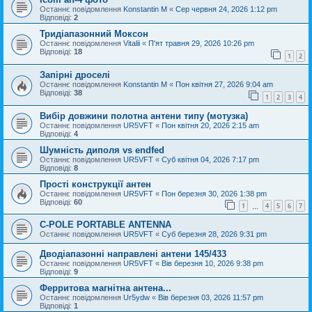
Останнє повідомлення
Konstantin M
«
Сер червня 24, 2026 1:12 pm
Відповіді:
2
Тридіапазонний Моксон
Останнє повідомлення
Vitalii
«
П'ят травня 29, 2026 10:26 pm
Відповіді:
18
1
2
Запірні дроселі
Останнє повідомлення
Konstantin M
«
Пон квітня 27, 2026 9:04 am
Відповіді:
38
1
2
3
4
Вибір довжини полотна антени типу (мотузка)
Останнє повідомлення
UR5VFT
«
Пон квітня 20, 2026 2:15 am
Відповіді:
4
Шумність диполя vs endfed
Останнє повідомлення
UR5VFT
«
Суб квітня 04, 2026 7:17 pm
Відповіді:
8
Прості конструкції антен
Останнє повідомлення
UR5VFT
«
Пон березня 30, 2026 1:38 pm
Відповіді:
60
1
4
5
6
7
…
C-POLE PORTABLE ANTENNA
Останнє повідомлення
UR5VFT
«
Суб березня 28, 2026 9:31 pm
Дводіапазонні направлені антени 145/433
Останнє повідомлення
UR5VFT
«
Вів березня 10, 2026 9:38 pm
Відповіді:
9
Ферритова магнітна антена...
Останнє повідомлення
Ur5ydw
«
Вів березня 03, 2026 11:57 pm
Відповіді:
1