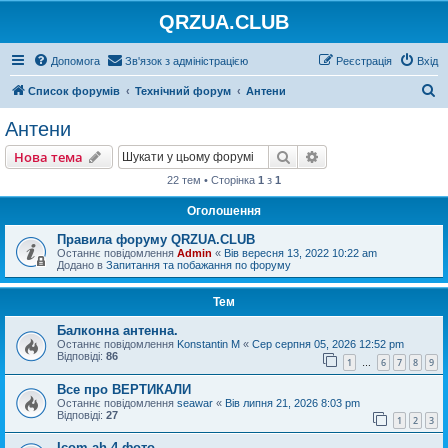
QRZUA.CLUB
Допомога
Зв'язок з адміністрацією
Реєстрація
Вхід
П
Список форумів
Технічний форум
Антени
о
Антени
ш
Пошук
Розширений пошу
Нова тема
у
22 тем • Сторінка
1
з
1
к
Оголошення
Правила форуму QRZUA.CLUB
Останнє повідомлення
Admin
«
Вів вересня 13, 2022 10:22 am
Додано в
Запитання та побажання по форуму
Тем
Балконна антенна.
Останнє повідомлення
Konstantin M
«
Сер серпня 05, 2026 12:52 pm
Відповіді:
86
1
6
7
8
9
…
Все про ВЕРТИКАЛИ
Останнє повідомлення
seawar
«
Вів липня 21, 2026 8:03 pm
Відповіді:
27
1
2
3
Icom ah-4 фото