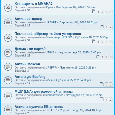
Хто шарить в ММАНА?
Останнє повідомлення
Юрий
«
Пон березня 02, 2026 6:57 am
Відповіді:
35
1
2
3
4
Антенний тюнер
Останнє повідомлення
UR5VFT
«
Сер лютого 04, 2026 10:51 pm
Відповіді:
15
1
2
Петльовий вібратор та його узгодження
Останнє повідомлення
Oлександр UR3LDO
«
Суб січня 10, 2026 9:53 pm
Відповіді:
34
1
2
3
4
Дельта - чи варто?
Останнє повідомлення
UT8AS
«
Нед листопада 02, 2025 10:43 pm
Відповіді:
22
1
2
3
Антени Моксон
Останнє повідомлення
UR5FFR
«
П'ят липня 18, 2025 3:25 pm
Відповіді:
3
Антена до Baofeng
Останнє повідомлення
ur5cai
«
Суб січня 25, 2025 4:11 pm
Відповіді:
12
1
2
МШУ (LNA) для рамочной антенны
Останнє повідомлення
technotrasher
«
Чет грудня 12, 2024 1:52 pm
Відповіді:
19
1
2
Активна вулична КВ антенна
Останнє повідомлення
UR5FFR
«
Сер листопада 27, 2024 10:17 pm
Відповіді:
7