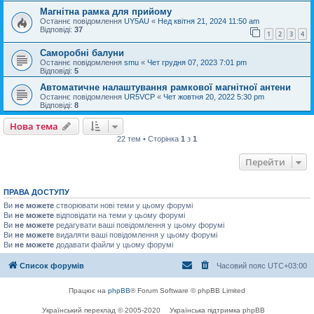
Магнітна рамка для прийому
Останнє повідомлення
UY5AU
«
Нед квітня 21, 2024 11:50 am
Відповіді:
37
1
2
3
4
Саморобні балуни
Останнє повідомлення
smu
«
Чет грудня 07, 2023 7:01 pm
Відповіді:
5
Автоматичне налаштування рамкової магнітної антени
Останнє повідомлення
UR5VCP
«
Чет жовтня 20, 2022 5:30 pm
Відповіді:
8
Нова тема
22 тем • Сторінка
1
з
1
Перейти
ПРАВА ДОСТУПУ
Ви
не можете
створювати нові теми у цьому форумі
Ви
не можете
відповідати на теми у цьому форумі
Ви
не можете
редагувати ваші повідомлення у цьому форумі
Ви
не можете
видаляти ваші повідомлення у цьому форумі
Ви
не можете
додавати файли у цьому форумі
Список форумів
Часовий пояс
UTC+03:00
Працює на
phpBB
® Forum Software © phpBB Limited
Український переклад © 2005-2020
Українська підтримка phpBB