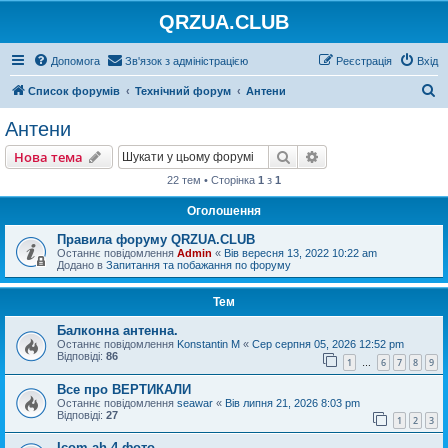
QRZUA.CLUB
Допомога
Зв'язок з адміністрацією
Реєстрація
Вхід
П
Список форумів
Технічний форум
Антени
о
Антени
ш
Пошук
Розширений пошу
Нова тема
у
22 тем • Сторінка
1
з
1
к
Оголошення
Правила форуму QRZUA.CLUB
Останнє повідомлення
Admin
«
Вів вересня 13, 2022 10:22 am
Додано в
Запитання та побажання по форуму
Тем
Балконна антенна.
Останнє повідомлення
Konstantin M
«
Сер серпня 05, 2026 12:52 pm
Відповіді:
86
1
6
7
8
9
…
Все про ВЕРТИКАЛИ
Останнє повідомлення
seawar
«
Вів липня 21, 2026 8:03 pm
Відповіді:
27
1
2
3
Icom ah-4 фото