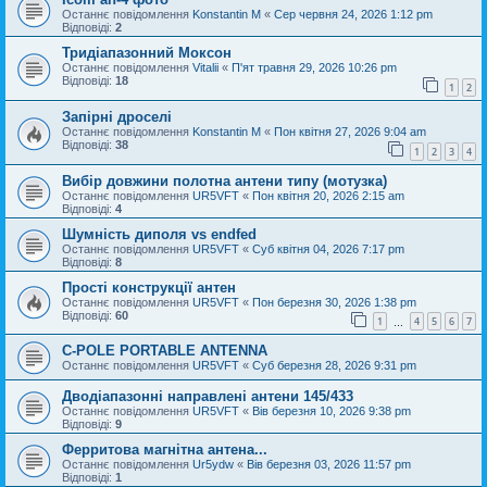
Останнє повідомлення
Konstantin M
«
Сер червня 24, 2026 1:12 pm
Відповіді:
2
Тридіапазонний Моксон
Останнє повідомлення
Vitalii
«
П'ят травня 29, 2026 10:26 pm
Відповіді:
18
1
2
Запірні дроселі
Останнє повідомлення
Konstantin M
«
Пон квітня 27, 2026 9:04 am
Відповіді:
38
1
2
3
4
Вибір довжини полотна антени типу (мотузка)
Останнє повідомлення
UR5VFT
«
Пон квітня 20, 2026 2:15 am
Відповіді:
4
Шумність диполя vs endfed
Останнє повідомлення
UR5VFT
«
Суб квітня 04, 2026 7:17 pm
Відповіді:
8
Прості конструкції антен
Останнє повідомлення
UR5VFT
«
Пон березня 30, 2026 1:38 pm
Відповіді:
60
1
4
5
6
7
…
C-POLE PORTABLE ANTENNA
Останнє повідомлення
UR5VFT
«
Суб березня 28, 2026 9:31 pm
Дводіапазонні направлені антени 145/433
Останнє повідомлення
UR5VFT
«
Вів березня 10, 2026 9:38 pm
Відповіді:
9
Ферритова магнітна антена...
Останнє повідомлення
Ur5ydw
«
Вів березня 03, 2026 11:57 pm
Відповіді:
1