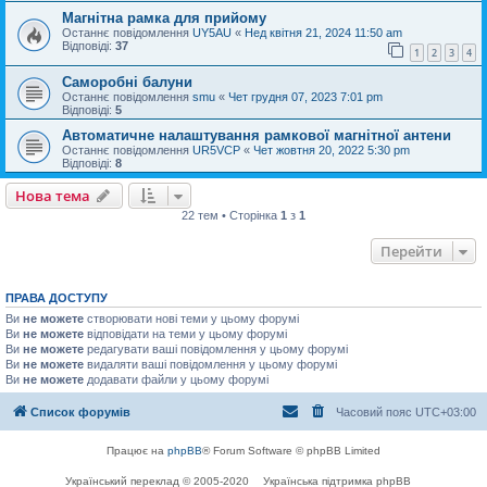
Магнітна рамка для прийому
Останнє повідомлення
UY5AU
«
Нед квітня 21, 2024 11:50 am
Відповіді:
37
1
2
3
4
Саморобні балуни
Останнє повідомлення
smu
«
Чет грудня 07, 2023 7:01 pm
Відповіді:
5
Автоматичне налаштування рамкової магнітної антени
Останнє повідомлення
UR5VCP
«
Чет жовтня 20, 2022 5:30 pm
Відповіді:
8
Нова тема
22 тем • Сторінка
1
з
1
Перейти
ПРАВА ДОСТУПУ
Ви
не можете
створювати нові теми у цьому форумі
Ви
не можете
відповідати на теми у цьому форумі
Ви
не можете
редагувати ваші повідомлення у цьому форумі
Ви
не можете
видаляти ваші повідомлення у цьому форумі
Ви
не можете
додавати файли у цьому форумі
Список форумів
Часовий пояс
UTC+03:00
Працює на
phpBB
® Forum Software © phpBB Limited
Український переклад © 2005-2020
Українська підтримка phpBB