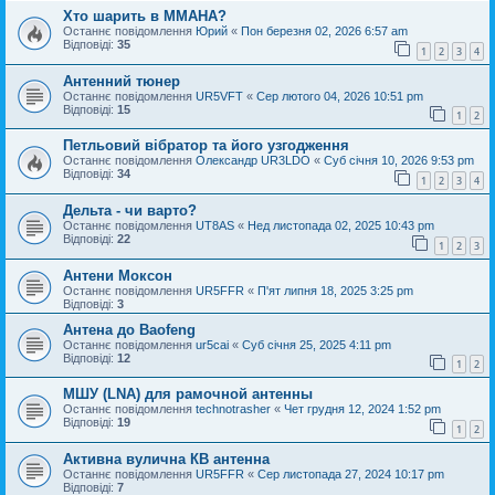
Хто шарить в ММАНА?
Останнє повідомлення
Юрий
«
Пон березня 02, 2026 6:57 am
Відповіді:
35
1
2
3
4
Антенний тюнер
Останнє повідомлення
UR5VFT
«
Сер лютого 04, 2026 10:51 pm
Відповіді:
15
1
2
Петльовий вібратор та його узгодження
Останнє повідомлення
Oлександр UR3LDO
«
Суб січня 10, 2026 9:53 pm
Відповіді:
34
1
2
3
4
Дельта - чи варто?
Останнє повідомлення
UT8AS
«
Нед листопада 02, 2025 10:43 pm
Відповіді:
22
1
2
3
Антени Моксон
Останнє повідомлення
UR5FFR
«
П'ят липня 18, 2025 3:25 pm
Відповіді:
3
Антена до Baofeng
Останнє повідомлення
ur5cai
«
Суб січня 25, 2025 4:11 pm
Відповіді:
12
1
2
МШУ (LNA) для рамочной антенны
Останнє повідомлення
technotrasher
«
Чет грудня 12, 2024 1:52 pm
Відповіді:
19
1
2
Активна вулична КВ антенна
Останнє повідомлення
UR5FFR
«
Сер листопада 27, 2024 10:17 pm
Відповіді:
7