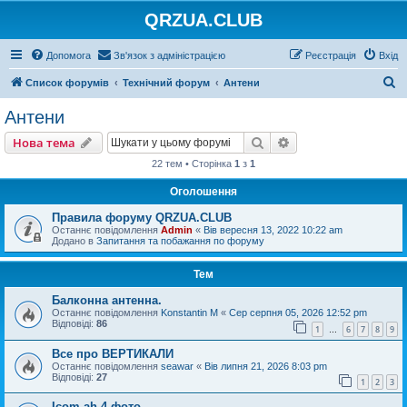
QRZUA.CLUB
Допомога
Зв'язок з адміністрацією
Реєстрація
Вхід
П
Список форумів
Технічний форум
Антени
о
Антени
ш
Пошук
Розширений пошу
Нова тема
у
22 тем • Сторінка
1
з
1
к
Оголошення
Правила форуму QRZUA.CLUB
Останнє повідомлення
Admin
«
Вів вересня 13, 2022 10:22 am
Додано в
Запитання та побажання по форуму
Тем
Балконна антенна.
Останнє повідомлення
Konstantin M
«
Сер серпня 05, 2026 12:52 pm
Відповіді:
86
1
6
7
8
9
…
Все про ВЕРТИКАЛИ
Останнє повідомлення
seawar
«
Вів липня 21, 2026 8:03 pm
Відповіді:
27
1
2
3
Icom ah-4 фото