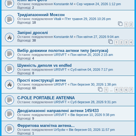
Останнє повідомлення
Konstantin M
«
Сер червня 24, 2026 1:12 pm
Відповіді:
2
Тридіапазонний Моксон
Останнє повідомлення
Vitalii
«
П'ят травня 29, 2026 10:26 pm
Відповіді:
18
1
2
Запірні дроселі
Останнє повідомлення
Konstantin M
«
Пон квітня 27, 2026 9:04 am
Відповіді:
38
1
2
3
4
Вибір довжини полотна антени типу (мотузка)
Останнє повідомлення
UR5VFT
«
Пон квітня 20, 2026 2:15 am
Відповіді:
4
Шумність диполя vs endfed
Останнє повідомлення
UR5VFT
«
Суб квітня 04, 2026 7:17 pm
Відповіді:
8
Прості конструкції антен
Останнє повідомлення
UR5VFT
«
Пон березня 30, 2026 1:38 pm
Відповіді:
60
1
4
5
6
7
…
C-POLE PORTABLE ANTENNA
Останнє повідомлення
UR5VFT
«
Суб березня 28, 2026 9:31 pm
Дводіапазонні направлені антени 145/433
Останнє повідомлення
UR5VFT
«
Вів березня 10, 2026 9:38 pm
Відповіді:
9
Ферритова магнітна антена...
Останнє повідомлення
Ur5ydw
«
Вів березня 03, 2026 11:57 pm
Відповіді:
1