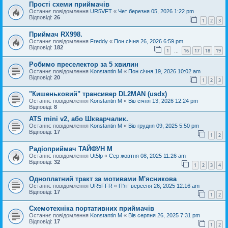
Прості схеми приймачів
Останнє повідомлення
UR5VFT
«
Чет березня 05, 2026 1:22 pm
Відповіді:
26
1
2
3
Приймач RX998.
Останнє повідомлення
Freddy
«
Пон січня 26, 2026 6:59 pm
Відповіді:
182
1
16
17
18
19
…
Робимо преселектор за 5 хвилин
Останнє повідомлення
Konstantin M
«
Пон січня 19, 2026 10:02 am
Відповіді:
20
1
2
3
"Кишеньковий" трансивер DL2MAN (usdx)
Останнє повідомлення
Konstantin M
«
Вів січня 13, 2026 12:24 pm
Відповіді:
8
ATS mini v2, або Шкварчалик.
Останнє повідомлення
Konstantin M
«
Вів грудня 09, 2025 5:50 pm
Відповіді:
17
1
2
Радіоприймач ТАЙФУН М
Останнє повідомлення
Ut5lp
«
Сер жовтня 08, 2025 11:26 am
Відповіді:
32
1
2
3
4
Одноплатний тракт за мотивами М'ясникова
Останнє повідомлення
UR5FFR
«
П'ят вересня 26, 2025 12:16 am
Відповіді:
17
1
2
Схемотехніка портативних приймачів
Останнє повідомлення
Konstantin M
«
Вів серпня 26, 2025 7:31 pm
Відповіді:
17
1
2