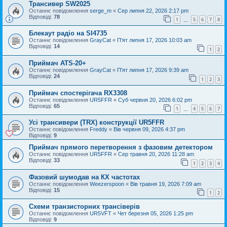
Трансивер SW2025
Останнє повідомлення
serge_m
«
Сер липня 22, 2026 2:17 pm
Відповіді:
78
1
5
6
7
8
…
Блекаут радіо на SI4735
Останнє повідомлення
GrayCat
«
П'ят липня 17, 2026 10:03 am
Відповіді:
14
1
2
Приймач ATS-20+
Останнє повідомлення
GrayCat
«
П'ят липня 17, 2026 9:39 am
Відповіді:
24
1
2
3
Приймач спостерігача RX3308
Останнє повідомлення
UR5FFR
«
Суб червня 20, 2026 6:02 pm
Відповіді:
65
1
4
5
6
7
…
Усі трансивери (TRX) конструкції UR5FFR
Останнє повідомлення
Freddy
«
Вів червня 09, 2026 4:37 pm
Відповіді:
9
Приймач прямого перетворення з фазовим детектором
Останнє повідомлення
UR5FFR
«
Сер травня 20, 2026 11:28 am
Відповіді:
33
1
2
3
4
Фазовий шумодав на КХ частотах
Останнє повідомлення
Weezerspoon
«
Вів травня 19, 2026 7:09 am
Відповіді:
15
1
2
Схеми транзисторних трансіверів
Останнє повідомлення
UR5VFT
«
Чет березня 05, 2026 1:25 pm
Відповіді:
9