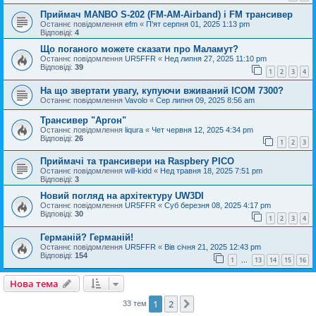
Приймач MANBO S-202 (FM-AM-Airband) і FM трансивер
Останнє повідомлення
efm
«
П'ят серпня 01, 2025 1:13 pm
Відповіді:
4
Що поганого можете сказати про Маламут?
Останнє повідомлення
UR5FFR
«
Нед липня 27, 2025 11:10 pm
Відповіді:
39
1
2
3
4
На що звертати увагу, купуючи вживаний ICOM 7300?
Останнє повідомлення
Vavolo
«
Сер липня 09, 2025 8:56 am
Трансивер "Аргон"
Останнє повідомлення
liqura
«
Чет червня 12, 2025 4:34 pm
Відповіді:
26
1
2
3
Приймачі та трансивери на Raspbery PICO
Останнє повідомлення
will-kidd
«
Нед травня 18, 2025 7:51 pm
Відповіді:
3
Новий погляд на архітектуру UW3DI
Останнє повідомлення
UR5FFR
«
Суб березня 08, 2025 4:17 pm
Відповіді:
30
1
2
3
4
Германій? Германій!
Останнє повідомлення
UR5FFR
«
Вів січня 21, 2025 12:43 pm
Відповіді:
154
1
13
14
15
16
…
Нова тема
1
2
Далі
33 тем