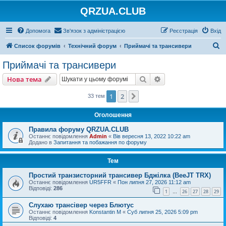
QRZUA.CLUB
Допомога
Зв'язок з адміністрацією
Реєстрація
Вхід
П
Список форумів
Технічний форум
Приймачі та трансивери
о
Приймачі та трансивери
ш
Пошук
Розширений пошу
Нова тема
у
к
1
2
Далі
33 тем
Оголошення
Правила форуму QRZUA.CLUB
Останнє повідомлення
Admin
«
Вів вересня 13, 2022 10:22 am
Додано в
Запитання та побажання по форуму
Тем
Простий транзисторний трансивер Бджілка (BeeJT TRX)
Останнє повідомлення
UR5FFR
«
Пон липня 27, 2026 11:12 am
Відповіді:
286
1
26
27
28
29
…
Слухаю трансівер через Блютус
Останнє повідомлення
Konstantin M
«
Суб липня 25, 2026 5:09 pm
Відповіді:
4