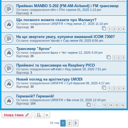
Приймач MANBO S-202 (FM-AM-Airband) і FM трансивер
Останнє повідомлення
efm
«
П'ят серпня 01, 2025 1:13 pm
Відповіді:
4
Що поганого можете сказати про Маламут?
Останнє повідомлення
UR5FFR
«
Нед липня 27, 2025 11:10 pm
Відповіді:
39
1
2
3
4
На що звертати увагу, купуючи вживаний ICOM 7300?
Останнє повідомлення
Vavolo
«
Сер липня 09, 2025 8:56 am
Трансивер "Аргон"
Останнє повідомлення
liqura
«
Чет червня 12, 2025 4:34 pm
Відповіді:
26
1
2
3
Приймачі та трансивери на Raspbery PICO
Останнє повідомлення
will-kidd
«
Нед травня 18, 2025 7:51 pm
Відповіді:
3
Новий погляд на архітектуру UW3DI
Останнє повідомлення
UR5FFR
«
Суб березня 08, 2025 4:17 pm
Відповіді:
30
1
2
3
4
Германій? Германій!
Останнє повідомлення
UR5FFR
«
Вів січня 21, 2025 12:43 pm
Відповіді:
154
1
13
14
15
16
…
Нова тема
1
2
Далі
33 тем