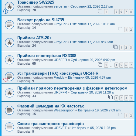
Трансивер SW2025
Останнє повідомлення
serge_m
«
Сер липня 22, 2026 2:17 pm
Відповіді:
78
1
5
6
7
8
…
Блекаут радіо на SI4735
Останнє повідомлення
GrayCat
«
П'ят липня 17, 2026 10:03 am
Відповіді:
14
1
2
Приймач ATS-20+
Останнє повідомлення
GrayCat
«
П'ят липня 17, 2026 9:39 am
Відповіді:
24
1
2
3
Приймач спостерігача RX3308
Останнє повідомлення
UR5FFR
«
Суб червня 20, 2026 6:02 pm
Відповіді:
65
1
4
5
6
7
…
Усі трансивери (TRX) конструкції UR5FFR
Останнє повідомлення
Freddy
«
Вів червня 09, 2026 4:37 pm
Відповіді:
9
Приймач прямого перетворення з фазовим детектором
Останнє повідомлення
UR5FFR
«
Сер травня 20, 2026 11:28 am
Відповіді:
33
1
2
3
4
Фазовий шумодав на КХ частотах
Останнє повідомлення
Weezerspoon
«
Вів травня 19, 2026 7:09 am
Відповіді:
15
1
2
Схеми транзисторних трансіверів
Останнє повідомлення
UR5VFT
«
Чет березня 05, 2026 1:25 pm
Відповіді:
9