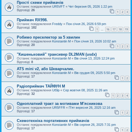
Прості схеми приймачів
Останнє повідомлення
UR5VFT
«
Чет березня 05, 2026 1:22 pm
Відповіді:
26
1
2
3
Приймач RX998.
Останнє повідомлення
Freddy
«
Пон січня 26, 2026 6:59 pm
Відповіді:
182
1
16
17
18
19
…
Робимо преселектор за 5 хвилин
Останнє повідомлення
Konstantin M
«
Пон січня 19, 2026 10:02 am
Відповіді:
20
1
2
3
"Кишеньковий" трансивер DL2MAN (usdx)
Останнє повідомлення
Konstantin M
«
Вів січня 13, 2026 12:24 pm
Відповіді:
8
ATS mini v2, або Шкварчалик.
Останнє повідомлення
Konstantin M
«
Вів грудня 09, 2025 5:50 pm
Відповіді:
17
1
2
Радіоприймач ТАЙФУН М
Останнє повідомлення
Ut5lp
«
Сер жовтня 08, 2025 11:26 am
Відповіді:
32
1
2
3
4
Одноплатний тракт за мотивами М'ясникова
Останнє повідомлення
UR5FFR
«
П'ят вересня 26, 2025 12:16 am
Відповіді:
17
1
2
Схемотехніка портативних приймачів
Останнє повідомлення
Konstantin M
«
Вів серпня 26, 2025 7:31 pm
Відповіді:
17
1
2