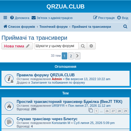
QRZUA.CLUB
Допомога
Зв'язок з адміністрацією
Реєстрація
Вхід
П
Список форумів
Технічний форум
Приймачі та трансивери
о
Приймачі та трансивери
ш
Пошук
Розширений пошу
Нова тема
у
к
1
2
Далі
33 тем
Оголошення
Правила форуму QRZUA.CLUB
Останнє повідомлення
Admin
«
Вів вересня 13, 2022 10:22 am
Додано в
Запитання та побажання по форуму
Тем
Простий транзисторний трансивер Бджілка (BeeJT TRX)
Останнє повідомлення
UR5FFR
«
Пон липня 27, 2026 11:12 am
Відповіді:
286
1
26
27
28
29
…
Слухаю трансівер через Блютус
Останнє повідомлення
Konstantin M
«
Суб липня 25, 2026 5:09 pm
Відповіді:
4