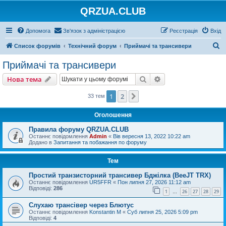
QRZUA.CLUB
Допомога
Зв'язок з адміністрацією
Реєстрація
Вхід
П
Список форумів
Технічний форум
Приймачі та трансивери
о
Приймачі та трансивери
ш
Пошук
Розширений пошу
Нова тема
у
к
1
2
Далі
33 тем
Оголошення
Правила форуму QRZUA.CLUB
Останнє повідомлення
Admin
«
Вів вересня 13, 2022 10:22 am
Додано в
Запитання та побажання по форуму
Тем
Простий транзисторний трансивер Бджілка (BeeJT TRX)
Останнє повідомлення
UR5FFR
«
Пон липня 27, 2026 11:12 am
Відповіді:
286
1
26
27
28
29
…
Слухаю трансівер через Блютус
Останнє повідомлення
Konstantin M
«
Суб липня 25, 2026 5:09 pm
Відповіді:
4