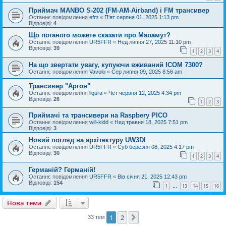
Приймач MANBO S-202 (FM-AM-Airband) і FM трансивер
Останнє повідомлення
efm
«
П'ят серпня 01, 2025 1:13 pm
Відповіді:
4
Що поганого можете сказати про Маламут?
Останнє повідомлення
UR5FFR
«
Нед липня 27, 2025 11:10 pm
Відповіді:
39
1
2
3
4
На що звертати увагу, купуючи вживаний ICOM 7300?
Останнє повідомлення
Vavolo
«
Сер липня 09, 2025 8:56 am
Трансивер "Аргон"
Останнє повідомлення
liqura
«
Чет червня 12, 2025 4:34 pm
Відповіді:
26
1
2
3
Приймачі та трансивери на Raspbery PICO
Останнє повідомлення
will-kidd
«
Нед травня 18, 2025 7:51 pm
Відповіді:
3
Новий погляд на архітектуру UW3DI
Останнє повідомлення
UR5FFR
«
Суб березня 08, 2025 4:17 pm
Відповіді:
30
1
2
3
4
Германій? Германій!
Останнє повідомлення
UR5FFR
«
Вів січня 21, 2025 12:43 pm
Відповіді:
154
1
13
14
15
16
…
Нова тема
1
2
Далі
33 тем