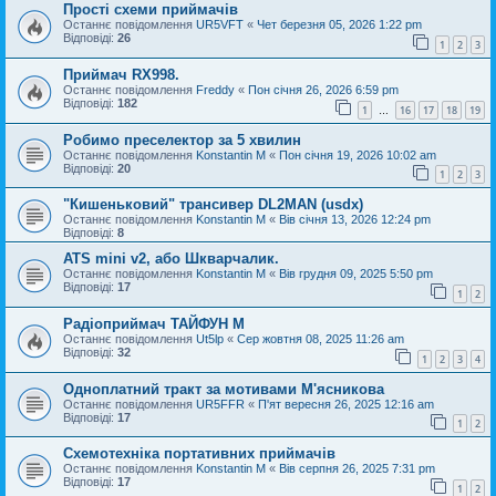
Прості схеми приймачів
Останнє повідомлення
UR5VFT
«
Чет березня 05, 2026 1:22 pm
Відповіді:
26
1
2
3
Приймач RX998.
Останнє повідомлення
Freddy
«
Пон січня 26, 2026 6:59 pm
Відповіді:
182
1
16
17
18
19
…
Робимо преселектор за 5 хвилин
Останнє повідомлення
Konstantin M
«
Пон січня 19, 2026 10:02 am
Відповіді:
20
1
2
3
"Кишеньковий" трансивер DL2MAN (usdx)
Останнє повідомлення
Konstantin M
«
Вів січня 13, 2026 12:24 pm
Відповіді:
8
ATS mini v2, або Шкварчалик.
Останнє повідомлення
Konstantin M
«
Вів грудня 09, 2025 5:50 pm
Відповіді:
17
1
2
Радіоприймач ТАЙФУН М
Останнє повідомлення
Ut5lp
«
Сер жовтня 08, 2025 11:26 am
Відповіді:
32
1
2
3
4
Одноплатний тракт за мотивами М'ясникова
Останнє повідомлення
UR5FFR
«
П'ят вересня 26, 2025 12:16 am
Відповіді:
17
1
2
Схемотехніка портативних приймачів
Останнє повідомлення
Konstantin M
«
Вів серпня 26, 2025 7:31 pm
Відповіді:
17
1
2