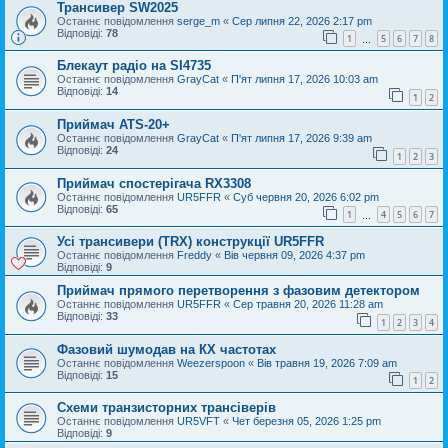
Трансивер SW2025
Останнє повідомлення
serge_m
«
Сер липня 22, 2026 2:17 pm
Відповіді:
78
1
5
6
7
8
…
Блекаут радіо на SI4735
Останнє повідомлення
GrayCat
«
П'ят липня 17, 2026 10:03 am
Відповіді:
14
1
2
Приймач ATS-20+
Останнє повідомлення
GrayCat
«
П'ят липня 17, 2026 9:39 am
Відповіді:
24
1
2
3
Приймач спостерігача RX3308
Останнє повідомлення
UR5FFR
«
Суб червня 20, 2026 6:02 pm
Відповіді:
65
1
4
5
6
7
…
Усі трансивери (TRX) конструкції UR5FFR
Останнє повідомлення
Freddy
«
Вів червня 09, 2026 4:37 pm
Відповіді:
9
Приймач прямого перетворення з фазовим детектором
Останнє повідомлення
UR5FFR
«
Сер травня 20, 2026 11:28 am
Відповіді:
33
1
2
3
4
Фазовий шумодав на КХ частотах
Останнє повідомлення
Weezerspoon
«
Вів травня 19, 2026 7:09 am
Відповіді:
15
1
2
Схеми транзисторних трансіверів
Останнє повідомлення
UR5VFT
«
Чет березня 05, 2026 1:25 pm
Відповіді:
9