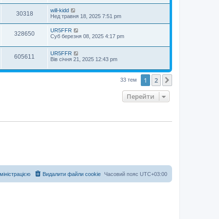
will-kidd
30318
Нед травня 18, 2025 7:51 pm
UR5FFR
328650
Суб березня 08, 2025 4:17 pm
UR5FFR
605611
Вів січня 21, 2025 12:43 pm
1
2
Далі
33 тем
Перейти
дміністрацією
Видалити файли cookie
Часовий пояс
UTC+03:00