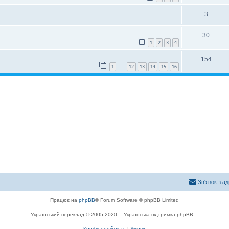
3
30
1
2
3
4
154
1
12
13
14
15
16
…
Зв'язок з а
Працює на
phpBB
® Forum Software © phpBB Limited
Український переклад © 2005-2020
Українська підтримка phpBB
Конфіденційність
|
Умови