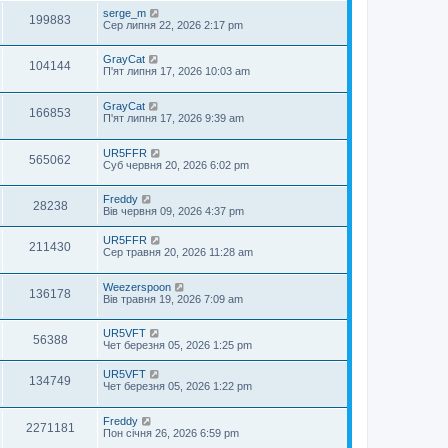
serge_m
199883
Сер липня 22, 2026 2:17 pm
GrayCat
104144
П'ят липня 17, 2026 10:03 am
GrayCat
166853
П'ят липня 17, 2026 9:39 am
UR5FFR
565062
Суб червня 20, 2026 6:02 pm
Freddy
28238
Вів червня 09, 2026 4:37 pm
UR5FFR
211430
Сер травня 20, 2026 11:28 am
Weezerspoon
136178
Вів травня 19, 2026 7:09 am
UR5VFT
56388
Чет березня 05, 2026 1:25 pm
UR5VFT
134749
Чет березня 05, 2026 1:22 pm
Freddy
2271181
Пон січня 26, 2026 6:59 pm