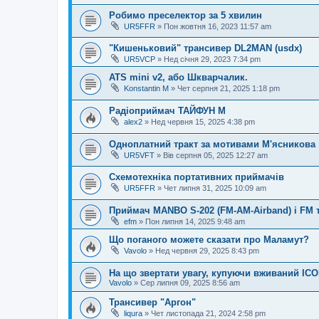
Робимо преселектор за 5 хвилин
UR5FFR
»
Пон жовтня 16, 2023 11:57 am
"Кишеньковий" трансивер DL2MAN (usdx)
UR5VCP
»
Нед січня 29, 2023 7:34 pm
ATS mini v2, або Шкварчалик.
Konstantin M
»
Чет серпня 21, 2025 1:18 pm
Радіоприймач ТАЙФУН М
alex2
»
Нед червня 15, 2025 4:38 pm
Одноплатний тракт за мотивами М'ясникова
UR5VFT
»
Вів серпня 05, 2025 12:27 am
Схемотехніка портативних приймачів
UR5FFR
»
Чет липня 31, 2025 10:09 am
Приймач MANBO S-202 (FM-AM-Airband) і FM 
efm
»
Пон липня 14, 2025 9:48 am
Що поганого можете сказати про Маламут?
Vavolo
»
Нед червня 29, 2025 8:43 pm
На що звертати увагу, купуючи вживаний IC
Vavolo
»
Сер липня 09, 2025 8:56 am
Трансивер "Аргон"
liqura
»
Чет листопада 21, 2024 2:58 pm