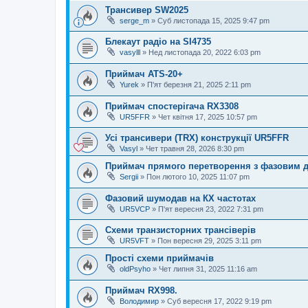
Трансивер SW2025
serge_m
»
Суб листопада 15, 2025 9:47 pm
Блекаут радіо на SI4735
vasylll
»
Нед листопада 20, 2022 6:03 pm
Приймач ATS-20+
Yurek
»
П'ят березня 21, 2025 2:11 pm
Приймач спостерігача RX3308
UR5FFR
»
Чет квітня 17, 2025 10:57 pm
Усі трансивери (TRX) конструкції UR5FFR
Vasyl
»
Чет травня 28, 2026 8:30 pm
Приймач прямого перетворення з фазовим 
Sergii
»
Пон лютого 10, 2025 11:07 pm
Фазовий шумодав на КХ частотах
UR5VCP
»
П'ят вересня 23, 2022 7:31 pm
Схеми транзисторних трансіверів
UR5VFT
»
Пон вересня 29, 2025 3:11 pm
Прості схеми приймачів
oldPsyho
»
Чет липня 31, 2025 11:16 am
Приймач RX998.
Володимир
»
Суб вересня 17, 2022 9:19 pm