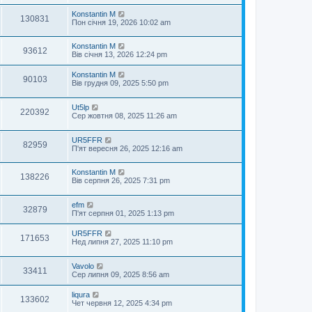
Konstantin M
130831
Пон січня 19, 2026 10:02 am
Konstantin M
93612
Вів січня 13, 2026 12:24 pm
Konstantin M
90103
Вів грудня 09, 2025 5:50 pm
Ut5lp
220392
Сер жовтня 08, 2025 11:26 am
UR5FFR
82959
П'ят вересня 26, 2025 12:16 am
Konstantin M
138226
Вів серпня 26, 2025 7:31 pm
efm
32879
П'ят серпня 01, 2025 1:13 pm
UR5FFR
171653
Нед липня 27, 2025 11:10 pm
Vavolo
33411
Сер липня 09, 2025 8:56 am
liqura
133602
Чет червня 12, 2025 4:34 pm