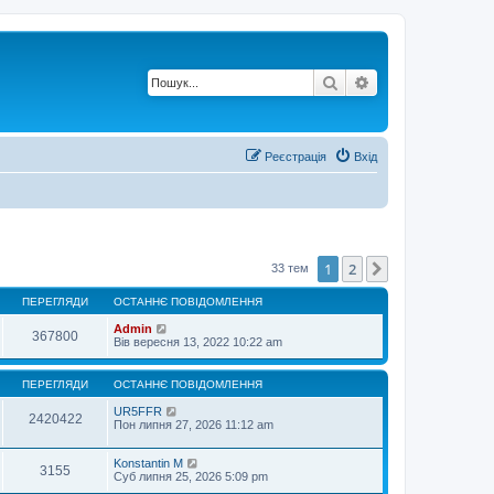
Пошук
Розширений по
Реєстрація
Вхід
1
2
Далі
33 тем
ПЕРЕГЛЯДИ
ОСТАННЄ ПОВІДОМЛЕННЯ
Admin
367800
Вів вересня 13, 2022 10:22 am
ПЕРЕГЛЯДИ
ОСТАННЄ ПОВІДОМЛЕННЯ
UR5FFR
2420422
Пон липня 27, 2026 11:12 am
Konstantin M
3155
Суб липня 25, 2026 5:09 pm