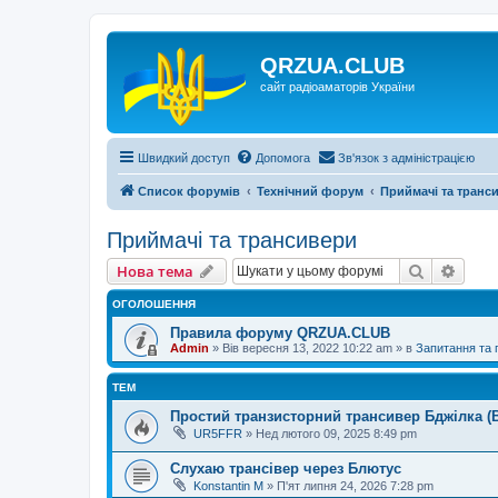
QRZUA.CLUB
сайт радіоаматорів України
Швидкий доступ
Допомога
Зв'язок з адміністрацією
Список форумів
Технічний форум
Приймачі та транс
Приймачі та трансивери
Пошук
Розш
Нова тема
ОГОЛОШЕННЯ
Правила форуму QRZUA.CLUB
Admin
»
Вів вересня 13, 2022 10:22 am
» в
Запитання та
ТЕМ
Простий транзисторний трансивер Бджілка (
UR5FFR
»
Нед лютого 09, 2025 8:49 pm
Слухаю трансівер через Блютус
Konstantin M
»
П'ят липня 24, 2026 7:28 pm