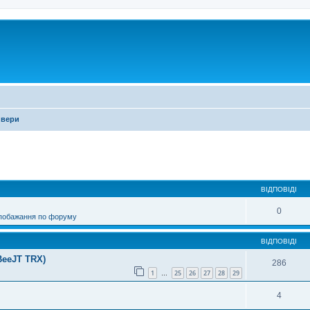
ивери
ирений пошук
ВІДПОВІДІ
0
 побажання по форуму
ВІДПОВІДІ
BeeJT TRX)
286
1
25
26
27
28
29
…
4