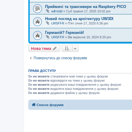
Приймачі та трансивери на Raspbery PICO
will-kidd
»
Суб травня 17, 2025 10:02 pm
Новий погляд на архітектуру UW3DI
UR5FFR
»
П'ят січня 17, 2025 6:36 pm
Германій? Германій!
UR5FFR
»
Вів вересня 10, 2024 8:20 pm
Нова тема
Повернутись до списку форумів
ПРАВА ДОСТУПУ
Ви
не можете
створювати нові теми у цьому форумі
Ви
не можете
відповідати на теми у цьому форумі
Ви
не можете
редагувати ваші повідомлення у цьому форумі
Ви
не можете
видаляти ваші повідомлення у цьому форумі
Ви
не можете
додавати файли у цьому форумі
Список форумів