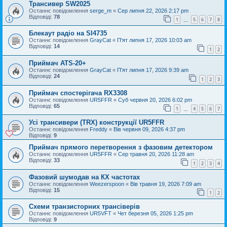
Трансивер SW2025
Останнє повідомлення
serge_m
«
Сер липня 22, 2026 2:17 pm
Відповіді:
78
1
5
6
7
8
…
Блекаут радіо на SI4735
Останнє повідомлення
GrayCat
«
П'ят липня 17, 2026 10:03 am
Відповіді:
14
1
2
Приймач ATS-20+
Останнє повідомлення
GrayCat
«
П'ят липня 17, 2026 9:39 am
Відповіді:
24
1
2
3
Приймач спостерігача RX3308
Останнє повідомлення
UR5FFR
«
Суб червня 20, 2026 6:02 pm
Відповіді:
65
1
4
5
6
7
…
Усі трансивери (TRX) конструкції UR5FFR
Останнє повідомлення
Freddy
«
Вів червня 09, 2026 4:37 pm
Відповіді:
9
Приймач прямого перетворення з фазовим детектором
Останнє повідомлення
UR5FFR
«
Сер травня 20, 2026 11:28 am
Відповіді:
33
1
2
3
4
Фазовий шумодав на КХ частотах
Останнє повідомлення
Weezerspoon
«
Вів травня 19, 2026 7:09 am
Відповіді:
15
1
2
Схеми транзисторних трансіверів
Останнє повідомлення
UR5VFT
«
Чет березня 05, 2026 1:25 pm
Відповіді:
9