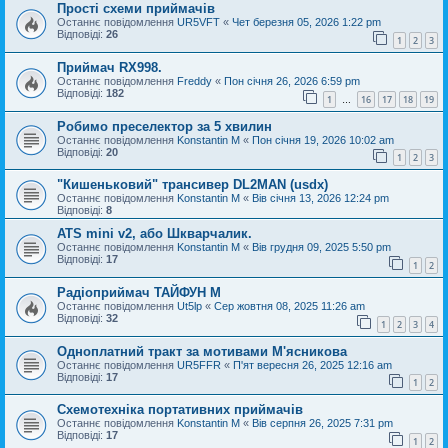
Прості схеми приймачів
Останнє повідомлення
UR5VFT
«
Чет березня 05, 2026 1:22 pm
Відповіді:
26
1
2
3
Приймач RX998.
Останнє повідомлення
Freddy
«
Пон січня 26, 2026 6:59 pm
Відповіді:
182
1
16
17
18
19
…
Робимо преселектор за 5 хвилин
Останнє повідомлення
Konstantin M
«
Пон січня 19, 2026 10:02 am
Відповіді:
20
1
2
3
"Кишеньковий" трансивер DL2MAN (usdx)
Останнє повідомлення
Konstantin M
«
Вів січня 13, 2026 12:24 pm
Відповіді:
8
ATS mini v2, або Шкварчалик.
Останнє повідомлення
Konstantin M
«
Вів грудня 09, 2025 5:50 pm
Відповіді:
17
1
2
Радіоприймач ТАЙФУН М
Останнє повідомлення
Ut5lp
«
Сер жовтня 08, 2025 11:26 am
Відповіді:
32
1
2
3
4
Одноплатний тракт за мотивами М'ясникова
Останнє повідомлення
UR5FFR
«
П'ят вересня 26, 2025 12:16 am
Відповіді:
17
1
2
Схемотехніка портативних приймачів
Останнє повідомлення
Konstantin M
«
Вів серпня 26, 2025 7:31 pm
Відповіді:
17
1
2