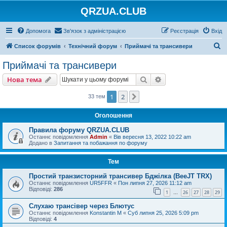
QRZUA.CLUB
Допомога
Зв'язок з адміністрацією
Реєстрація
Вхід
П
Список форумів
Технічний форум
Приймачі та трансивери
о
Приймачі та трансивери
ш
Пошук
Розширений пошу
Нова тема
у
к
1
2
Далі
33 тем
Оголошення
Правила форуму QRZUA.CLUB
Останнє повідомлення
Admin
«
Вів вересня 13, 2022 10:22 am
Додано в
Запитання та побажання по форуму
Тем
Простий транзисторний трансивер Бджілка (BeeJT TRX)
Останнє повідомлення
UR5FFR
«
Пон липня 27, 2026 11:12 am
Відповіді:
286
1
26
27
28
29
…
Слухаю трансівер через Блютус
Останнє повідомлення
Konstantin M
«
Суб липня 25, 2026 5:09 pm
Відповіді:
4