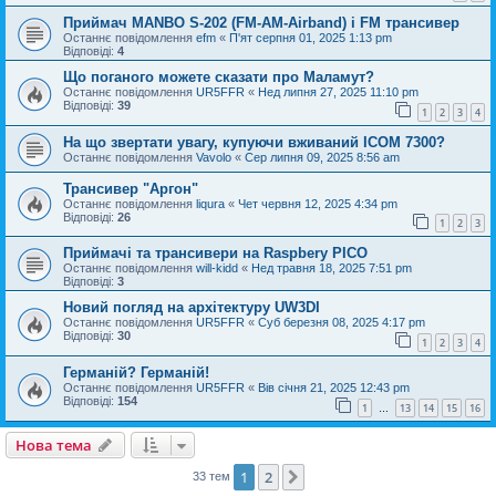
Приймач MANBO S-202 (FM-AM-Airband) і FM трансивер
Останнє повідомлення
efm
«
П'ят серпня 01, 2025 1:13 pm
Відповіді:
4
Що поганого можете сказати про Маламут?
Останнє повідомлення
UR5FFR
«
Нед липня 27, 2025 11:10 pm
Відповіді:
39
1
2
3
4
На що звертати увагу, купуючи вживаний ICOM 7300?
Останнє повідомлення
Vavolo
«
Сер липня 09, 2025 8:56 am
Трансивер "Аргон"
Останнє повідомлення
liqura
«
Чет червня 12, 2025 4:34 pm
Відповіді:
26
1
2
3
Приймачі та трансивери на Raspbery PICO
Останнє повідомлення
will-kidd
«
Нед травня 18, 2025 7:51 pm
Відповіді:
3
Новий погляд на архітектуру UW3DI
Останнє повідомлення
UR5FFR
«
Суб березня 08, 2025 4:17 pm
Відповіді:
30
1
2
3
4
Германій? Германій!
Останнє повідомлення
UR5FFR
«
Вів січня 21, 2025 12:43 pm
Відповіді:
154
1
13
14
15
16
…
Нова тема
1
2
Далі
33 тем