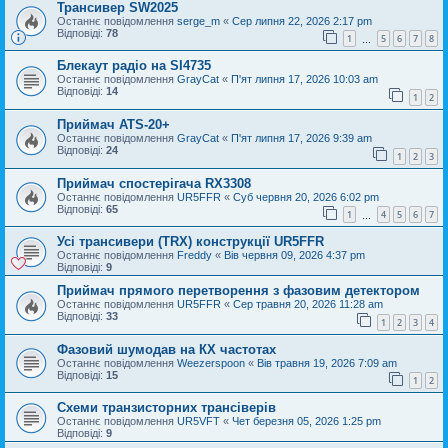
Трансивер SW2025
Останнє повідомлення
serge_m
«
Сер липня 22, 2026 2:17 pm
Відповіді:
78
1
5
6
7
8
…
Блекаут радіо на SI4735
Останнє повідомлення
GrayCat
«
П'ят липня 17, 2026 10:03 am
Відповіді:
14
1
2
Приймач ATS-20+
Останнє повідомлення
GrayCat
«
П'ят липня 17, 2026 9:39 am
Відповіді:
24
1
2
3
Приймач спостерігача RX3308
Останнє повідомлення
UR5FFR
«
Суб червня 20, 2026 6:02 pm
Відповіді:
65
1
4
5
6
7
…
Усі трансивери (TRX) конструкції UR5FFR
Останнє повідомлення
Freddy
«
Вів червня 09, 2026 4:37 pm
Відповіді:
9
Приймач прямого перетворення з фазовим детектором
Останнє повідомлення
UR5FFR
«
Сер травня 20, 2026 11:28 am
Відповіді:
33
1
2
3
4
Фазовий шумодав на КХ частотах
Останнє повідомлення
Weezerspoon
«
Вів травня 19, 2026 7:09 am
Відповіді:
15
1
2
Схеми транзисторних трансіверів
Останнє повідомлення
UR5VFT
«
Чет березня 05, 2026 1:25 pm
Відповіді:
9