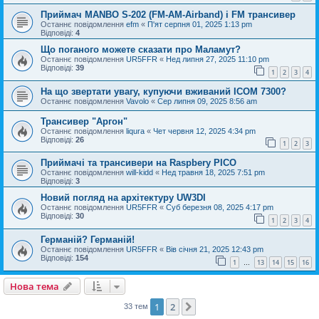
Приймач MANBO S-202 (FM-AM-Airband) і FM трансивер
Останнє повідомлення
efm
«
П'ят серпня 01, 2025 1:13 pm
Відповіді:
4
Що поганого можете сказати про Маламут?
Останнє повідомлення
UR5FFR
«
Нед липня 27, 2025 11:10 pm
Відповіді:
39
1
2
3
4
На що звертати увагу, купуючи вживаний ICOM 7300?
Останнє повідомлення
Vavolo
«
Сер липня 09, 2025 8:56 am
Трансивер "Аргон"
Останнє повідомлення
liqura
«
Чет червня 12, 2025 4:34 pm
Відповіді:
26
1
2
3
Приймачі та трансивери на Raspbery PICO
Останнє повідомлення
will-kidd
«
Нед травня 18, 2025 7:51 pm
Відповіді:
3
Новий погляд на архітектуру UW3DI
Останнє повідомлення
UR5FFR
«
Суб березня 08, 2025 4:17 pm
Відповіді:
30
1
2
3
4
Германій? Германій!
Останнє повідомлення
UR5FFR
«
Вів січня 21, 2025 12:43 pm
Відповіді:
154
1
13
14
15
16
…
Нова тема
1
2
Далі
33 тем