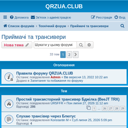
QRZUA.CLUB
Допомога
Зв'язок з адміністрацією
Реєстрація
Вхід
П
Список форумів
Технічний форум
Приймачі та трансивери
о
Приймачі та трансивери
ш
Пошук
Розширений пошу
Нова тема
у
к
1
2
Далі
33 тем
Оголошення
Правила форуму QRZUA.CLUB
Останнє повідомлення
Admin
«
Вів вересня 13, 2022 10:22 am
Додано в
Запитання та побажання по форуму
Тем
Простий транзисторний трансивер Бджілка (BeeJT TRX)
Останнє повідомлення
UR5FFR
«
Пон липня 27, 2026 11:12 am
Відповіді:
286
1
26
27
28
29
…
Слухаю трансівер через Блютус
Останнє повідомлення
Konstantin M
«
Суб липня 25, 2026 5:09 pm
Відповіді:
4