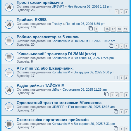
Прості схеми приймачів
Останнє повідомлення
UR5VFT
«
Чет березня 05, 2026 1:22 pm
Відповіді:
26
1
2
3
Приймач RX998.
Останнє повідомлення
Freddy
«
Пон січня 26, 2026 6:59 pm
Відповіді:
182
1
16
17
18
19
…
Робимо преселектор за 5 хвилин
Останнє повідомлення
Konstantin M
«
Пон січня 19, 2026 10:02 am
Відповіді:
20
1
2
3
"Кишеньковий" трансивер DL2MAN (usdx)
Останнє повідомлення
Konstantin M
«
Вів січня 13, 2026 12:24 pm
Відповіді:
8
ATS mini v2, або Шкварчалик.
Останнє повідомлення
Konstantin M
«
Вів грудня 09, 2025 5:50 pm
Відповіді:
17
1
2
Радіоприймач ТАЙФУН М
Останнє повідомлення
Ut5lp
«
Сер жовтня 08, 2025 11:26 am
Відповіді:
32
1
2
3
4
Одноплатний тракт за мотивами М'ясникова
Останнє повідомлення
UR5FFR
«
П'ят вересня 26, 2025 12:16 am
Відповіді:
17
1
2
Схемотехніка портативних приймачів
Останнє повідомлення
Konstantin M
«
Вів серпня 26, 2025 7:31 pm
Відповіді:
17
1
2