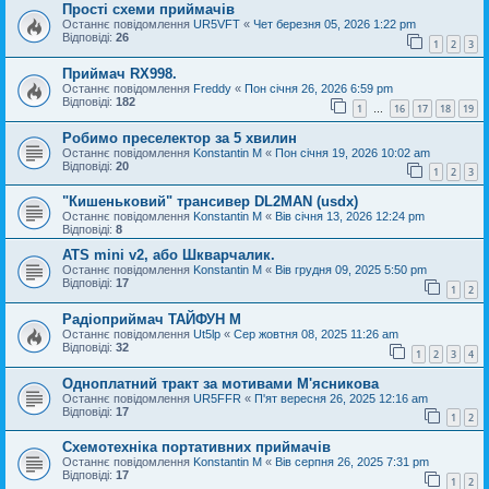
Прості схеми приймачів
Останнє повідомлення
UR5VFT
«
Чет березня 05, 2026 1:22 pm
Відповіді:
26
1
2
3
Приймач RX998.
Останнє повідомлення
Freddy
«
Пон січня 26, 2026 6:59 pm
Відповіді:
182
1
16
17
18
19
…
Робимо преселектор за 5 хвилин
Останнє повідомлення
Konstantin M
«
Пон січня 19, 2026 10:02 am
Відповіді:
20
1
2
3
"Кишеньковий" трансивер DL2MAN (usdx)
Останнє повідомлення
Konstantin M
«
Вів січня 13, 2026 12:24 pm
Відповіді:
8
ATS mini v2, або Шкварчалик.
Останнє повідомлення
Konstantin M
«
Вів грудня 09, 2025 5:50 pm
Відповіді:
17
1
2
Радіоприймач ТАЙФУН М
Останнє повідомлення
Ut5lp
«
Сер жовтня 08, 2025 11:26 am
Відповіді:
32
1
2
3
4
Одноплатний тракт за мотивами М'ясникова
Останнє повідомлення
UR5FFR
«
П'ят вересня 26, 2025 12:16 am
Відповіді:
17
1
2
Схемотехніка портативних приймачів
Останнє повідомлення
Konstantin M
«
Вів серпня 26, 2025 7:31 pm
Відповіді:
17
1
2