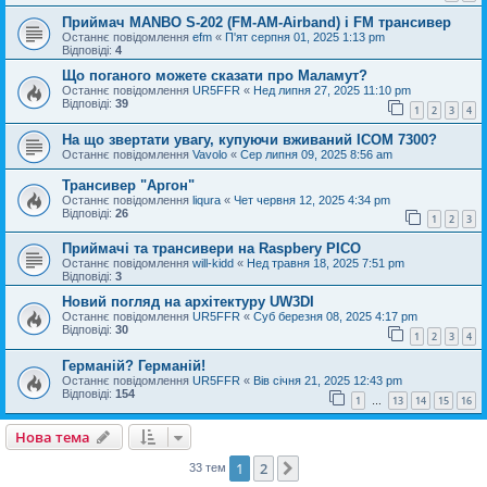
Приймач MANBO S-202 (FM-AM-Airband) і FM трансивер
Останнє повідомлення
efm
«
П'ят серпня 01, 2025 1:13 pm
Відповіді:
4
Що поганого можете сказати про Маламут?
Останнє повідомлення
UR5FFR
«
Нед липня 27, 2025 11:10 pm
Відповіді:
39
1
2
3
4
На що звертати увагу, купуючи вживаний ICOM 7300?
Останнє повідомлення
Vavolo
«
Сер липня 09, 2025 8:56 am
Трансивер "Аргон"
Останнє повідомлення
liqura
«
Чет червня 12, 2025 4:34 pm
Відповіді:
26
1
2
3
Приймачі та трансивери на Raspbery PICO
Останнє повідомлення
will-kidd
«
Нед травня 18, 2025 7:51 pm
Відповіді:
3
Новий погляд на архітектуру UW3DI
Останнє повідомлення
UR5FFR
«
Суб березня 08, 2025 4:17 pm
Відповіді:
30
1
2
3
4
Германій? Германій!
Останнє повідомлення
UR5FFR
«
Вів січня 21, 2025 12:43 pm
Відповіді:
154
1
13
14
15
16
…
Нова тема
1
2
Далі
33 тем