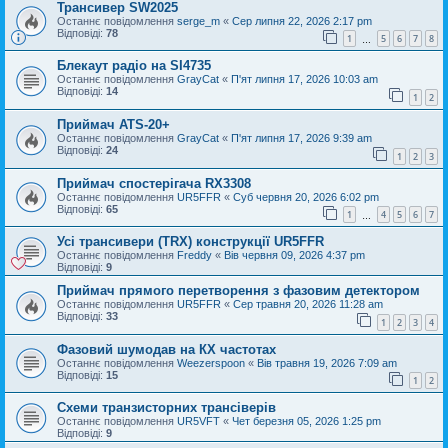
Трансивер SW2025
Останнє повідомлення
serge_m
«
Сер липня 22, 2026 2:17 pm
Відповіді:
78
1
5
6
7
8
…
Блекаут радіо на SI4735
Останнє повідомлення
GrayCat
«
П'ят липня 17, 2026 10:03 am
Відповіді:
14
1
2
Приймач ATS-20+
Останнє повідомлення
GrayCat
«
П'ят липня 17, 2026 9:39 am
Відповіді:
24
1
2
3
Приймач спостерігача RX3308
Останнє повідомлення
UR5FFR
«
Суб червня 20, 2026 6:02 pm
Відповіді:
65
1
4
5
6
7
…
Усі трансивери (TRX) конструкції UR5FFR
Останнє повідомлення
Freddy
«
Вів червня 09, 2026 4:37 pm
Відповіді:
9
Приймач прямого перетворення з фазовим детектором
Останнє повідомлення
UR5FFR
«
Сер травня 20, 2026 11:28 am
Відповіді:
33
1
2
3
4
Фазовий шумодав на КХ частотах
Останнє повідомлення
Weezerspoon
«
Вів травня 19, 2026 7:09 am
Відповіді:
15
1
2
Схеми транзисторних трансіверів
Останнє повідомлення
UR5VFT
«
Чет березня 05, 2026 1:25 pm
Відповіді:
9