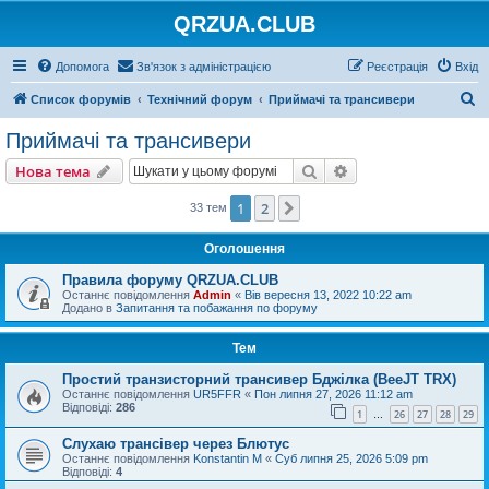
QRZUA.CLUB
Допомога
Зв'язок з адміністрацією
Реєстрація
Вхід
П
Список форумів
Технічний форум
Приймачі та трансивери
о
Приймачі та трансивери
ш
Пошук
Розширений пошу
Нова тема
у
к
1
2
Далі
33 тем
Оголошення
Правила форуму QRZUA.CLUB
Останнє повідомлення
Admin
«
Вів вересня 13, 2022 10:22 am
Додано в
Запитання та побажання по форуму
Тем
Простий транзисторний трансивер Бджілка (BeeJT TRX)
Останнє повідомлення
UR5FFR
«
Пон липня 27, 2026 11:12 am
Відповіді:
286
1
26
27
28
29
…
Слухаю трансівер через Блютус
Останнє повідомлення
Konstantin M
«
Суб липня 25, 2026 5:09 pm
Відповіді:
4