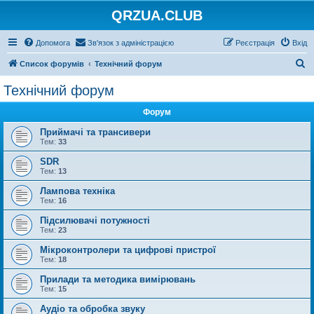
QRZUA.CLUB
Допомога
Зв'язок з адміністрацією
Реєстрація
Вхід
П
Список форумів
Технічний форум
о
Технічний форум
ш
Форум
у
к
Приймачі та трансивери
Тем:
33
SDR
Тем:
13
Лампова техніка
Тем:
16
Підсилювачі потужності
Тем:
23
Мікроконтролери та цифрові пристрої
Тем:
18
Прилади та методика вимірювань
Тем:
15
Аудіо та обробка звуку