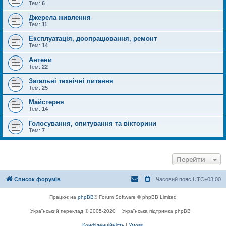
Тем:
6
Джерела живлення
Тем:
11
Експлуатація, доопрацювання, ремонт
Тем:
14
Антени
Тем:
22
Загальні технічні питання
Тем:
25
Майстерня
Тем:
14
Голосування, опитування та вікторини
Тем:
7
Перейти
Список форумів
Часовий пояс
UTC+03:00
Працює на
phpBB
® Forum Software © phpBB Limited
Український переклад © 2005-2020
Українська підтримка phpBB
Конфіденційність
|
Умови