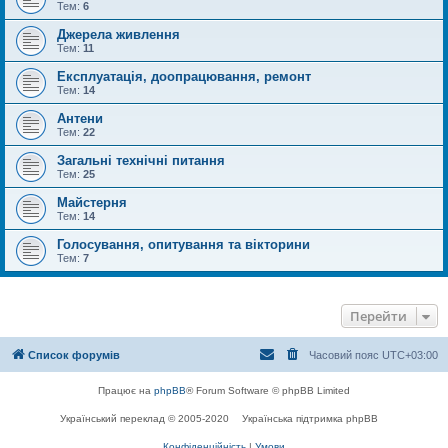
Тем:
6
Джерела живлення
Тем:
11
Експлуатація, доопрацювання, ремонт
Тем:
14
Антени
Тем:
22
Загальні технічні питання
Тем:
25
Майстерня
Тем:
14
Голосування, опитування та вікторини
Тем:
7
Перейти
Список форумів
Часовий пояс
UTC+03:00
Працює на
phpBB
® Forum Software © phpBB Limited
Український переклад © 2005-2020
Українська підтримка phpBB
Конфіденційність
|
Умови