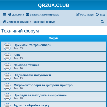
QRZUA.CLUB
Допомога
Зв'язок з адміністрацією
Реєстрація
Вхід
П
Список форумів
Технічний форум
о
Технічний форум
ш
Форум
у
к
Приймачі та трансивери
Тем:
33
SDR
Тем:
13
Лампова техніка
Тем:
16
Підсилювачі потужності
Тем:
23
Мікроконтролери та цифрові пристрої
Тем:
18
Прилади та методика вимірювань
Тем:
15
Аудіо та обробка звуку