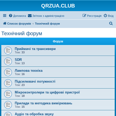
QRZUA.CLUB
Допомога
Зв'язок з адміністрацією
Реєстрація
Вхід
П
Список форумів
Технічний форум
о
Технічний форум
ш
Форум
у
к
Приймачі та трансивери
Тем:
33
SDR
Тем:
13
Лампова техніка
Тем:
16
Підсилювачі потужності
Тем:
23
Мікроконтролери та цифрові пристрої
Тем:
18
Прилади та методика вимірювань
Тем:
15
Аудіо та обробка звуку