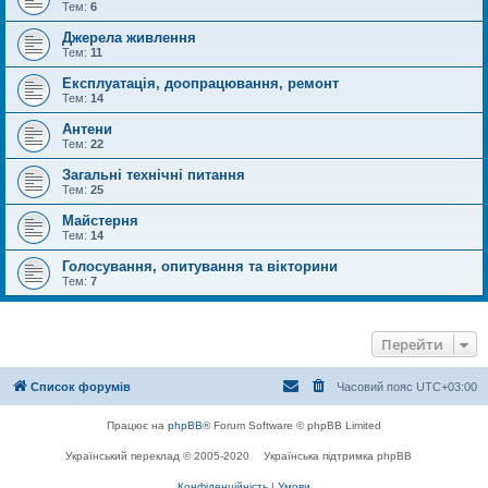
Тем:
6
Джерела живлення
Тем:
11
Експлуатація, доопрацювання, ремонт
Тем:
14
Антени
Тем:
22
Загальні технічні питання
Тем:
25
Майстерня
Тем:
14
Голосування, опитування та вікторини
Тем:
7
Перейти
Список форумів
Часовий пояс
UTC+03:00
Працює на
phpBB
® Forum Software © phpBB Limited
Український переклад © 2005-2020
Українська підтримка phpBB
Конфіденційність
|
Умови