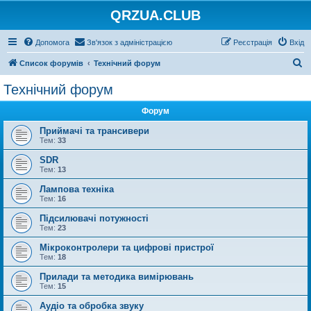
QRZUA.CLUB
Допомога
Зв'язок з адміністрацією
Реєстрація
Вхід
П
Список форумів
Технічний форум
о
Технічний форум
ш
Форум
у
к
Приймачі та трансивери
Тем:
33
SDR
Тем:
13
Лампова техніка
Тем:
16
Підсилювачі потужності
Тем:
23
Мікроконтролери та цифрові пристрої
Тем:
18
Прилади та методика вимірювань
Тем:
15
Аудіо та обробка звуку