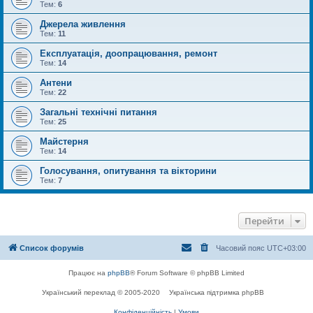
Тем:
6
Джерела живлення
Тем:
11
Експлуатація, доопрацювання, ремонт
Тем:
14
Антени
Тем:
22
Загальні технічні питання
Тем:
25
Майстерня
Тем:
14
Голосування, опитування та вікторини
Тем:
7
Перейти
Список форумів
Часовий пояс
UTC+03:00
Працює на
phpBB
® Forum Software © phpBB Limited
Український переклад © 2005-2020
Українська підтримка phpBB
Конфіденційність
|
Умови