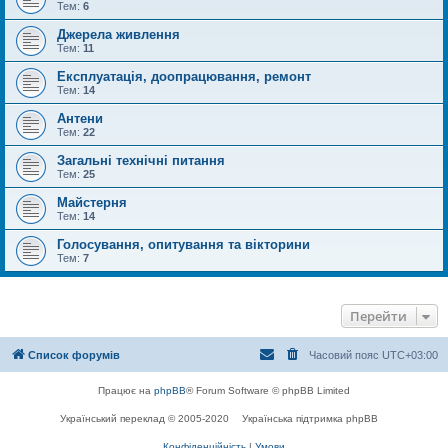
Тем:
6
Джерела живлення
Тем:
11
Експлуатація, доопрацювання, ремонт
Тем:
14
Антени
Тем:
22
Загальні технічні питання
Тем:
25
Майстерня
Тем:
14
Голосування, опитування та вікторини
Тем:
7
Перейти
Список форумів
Часовий пояс
UTC+03:00
Працює на
phpBB
® Forum Software © phpBB Limited
Український переклад © 2005-2020
Українська підтримка phpBB
Конфіденційність
|
Умови