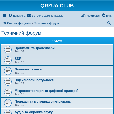
QRZUA.CLUB
Допомога
Зв'язок з адміністрацією
Реєстрація
Вхід
П
Список форумів
Технічний форум
о
Технічний форум
ш
Форум
у
к
Приймачі та трансивери
Тем:
33
SDR
Тем:
13
Лампова техніка
Тем:
16
Підсилювачі потужності
Тем:
23
Мікроконтролери та цифрові пристрої
Тем:
18
Прилади та методика вимірювань
Тем:
15
Аудіо та обробка звуку