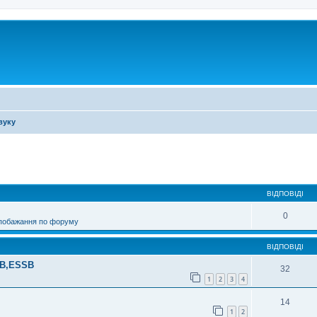
вуку
ирений пошук
ВІДПОВІДІ
0
 побажання по форуму
ВІДПОВІДІ
SB,ESSB
32
1
2
3
4
14
1
2