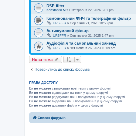
DSP filter
Konstantin M
»
П'ят травня 22, 2026 6:01 pm
Комбінований ФНЧ та телеграфний фільтр
UR5FFR
»
Сер січня 21, 2026 10:53 pm
Антишумовий фільтр
UR5FFR
»
Сер грудня 31, 2025 1:47 pm
Аудіофілія та самопальний хайенд
UR5FFR
»
Чет жовтня 26, 2023 10:09 am
Нова тема
Повернутись до списку форумів
ПРАВА ДОСТУПУ
Ви
не можете
створювати нові теми у цьому форумі
Ви
не можете
відповідати на теми у цьому форумі
Ви
не можете
редагувати ваші повідомлення у цьому форумі
Ви
не можете
видаляти ваші повідомлення у цьому форумі
Ви
не можете
додавати файли у цьому форумі
Список форумів