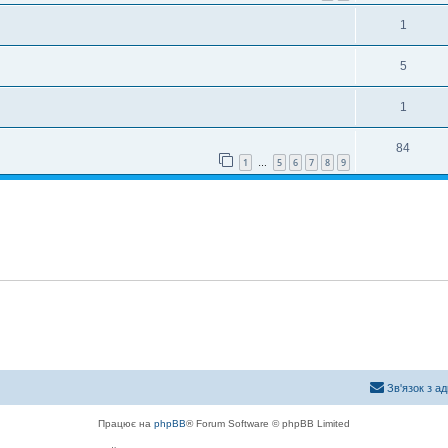
1
5
1
84
1
5
6
7
8
9
…
Зв'язок з а
Працює на
phpBB
® Forum Software © phpBB Limited