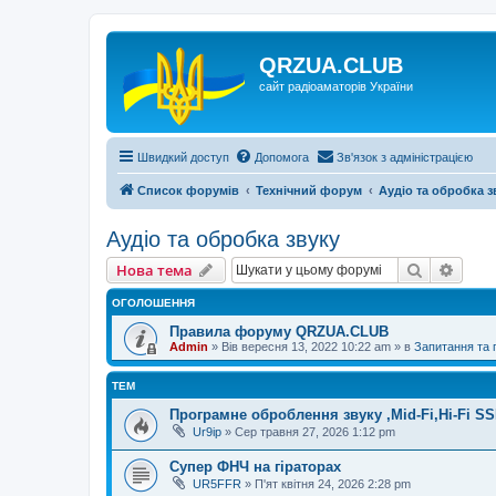
QRZUA.CLUB
сайт радіоаматорів України
Швидкий доступ
Допомога
Зв'язок з адміністрацією
Список форумів
Технічний форум
Аудіо та обробка з
Аудіо та обробка звуку
Пошук
Розш
Нова тема
ОГОЛОШЕННЯ
Правила форуму QRZUA.CLUB
Admin
»
Вів вересня 13, 2022 10:22 am
» в
Запитання та
ТЕМ
Програмне оброблення звуку ,Mid-Fi,Hi-Fi S
Ur9ip
»
Сер травня 27, 2026 1:12 pm
Супер ФНЧ на гіраторах
UR5FFR
»
П'ят квітня 24, 2026 2:28 pm