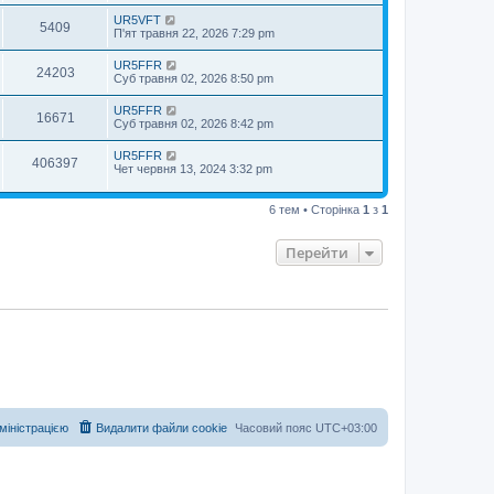
UR5VFT
5409
П'ят травня 22, 2026 7:29 pm
UR5FFR
24203
Суб травня 02, 2026 8:50 pm
UR5FFR
16671
Суб травня 02, 2026 8:42 pm
UR5FFR
406397
Чет червня 13, 2024 3:32 pm
6 тем • Сторінка
1
з
1
Перейти
дміністрацією
Видалити файли cookie
Часовий пояс
UTC+03:00