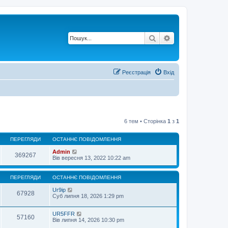
Пошук
Розширений по
Реєстрація
Вхід
6 тем • Сторінка
1
з
1
ПЕРЕГЛЯДИ
ОСТАННЄ ПОВІДОМЛЕННЯ
Admin
369267
Вів вересня 13, 2022 10:22 am
ПЕРЕГЛЯДИ
ОСТАННЄ ПОВІДОМЛЕННЯ
Ur9ip
67928
Суб липня 18, 2026 1:29 pm
UR5FFR
57160
Вів липня 14, 2026 10:30 pm