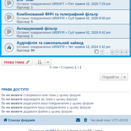
Останнє повідомлення
UR5VFT
«
П'ят травня 22, 2026 7:29 pm
Відповіді:
1
Комбінований ФНЧ та телеграфний фільтр
Останнє повідомлення
UR5FFR
«
Суб травня 02, 2026 8:50 pm
Відповіді:
5
Антишумовий фільтр
Останнє повідомлення
UR5FFR
«
Суб травня 02, 2026 8:42 pm
Відповіді:
1
Аудіофілія та самопальний хайенд
Останнє повідомлення
UR5FFR
«
Чет червня 13, 2024 3:32 pm
Відповіді:
84
1
6
7
8
9
…
Нова тема
6 тем • Сторінка
1
з
1
Перейти
ПРАВА ДОСТУПУ
Ви
не можете
створювати нові теми у цьому форумі
Ви
не можете
відповідати на теми у цьому форумі
Ви
не можете
редагувати ваші повідомлення у цьому форумі
Ви
не можете
видаляти ваші повідомлення у цьому форумі
Ви
не можете
додавати файли у цьому форумі
Список форумів
Часовий пояс
UTC+03:00
Працює на
phpBB
® Forum Software © phpBB Limited