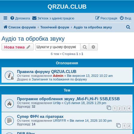
QRZUA.CLUB
Допомога
Зв'язок з адміністрацією
Реєстрація
Вхід
П
Список форумів
Технічний форум
Аудіо та обробка звуку
о
Аудіо та обробка звуку
ш
Пошук
Розширений пошу
Нова тема
у
6 тем • Сторінка
1
з
1
к
Оголошення
Правила форуму QRZUA.CLUB
Останнє повідомлення
Admin
«
Вів вересня 13, 2022 10:22 am
Додано в
Запитання та побажання по форуму
Тем
Програмне оброблення звуку ,Mid-Fi,Hi-Fi SSB,ESSB
Останнє повідомлення
Ur9ip
«
Суб липня 18, 2026 1:29 pm
Відповіді:
32
1
2
3
4
Супер ФНЧ на гіраторах
Останнє повідомлення
UR5FFR
«
Вів липня 14, 2026 10:30 pm
Відповіді:
14
1
2
DSP filter