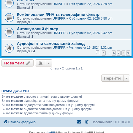
Останнє повідомлення
UR5VFT
«
П'ят травня 22, 2026 7:29 pm
Відповіді:
1
Комбінований ФНЧ та телеграфний фільтр
Останнє повідомлення
UR5FFR
«
Суб травня 02, 2026 8:50 pm
Відповіді:
5
Антишумовий фільтр
Останнє повідомлення
UR5FFR
«
Суб травня 02, 2026 8:42 pm
Відповіді:
1
Аудіофілія та самопальний хайенд
Останнє повідомлення
UR5FFR
«
Чет червня 13, 2024 3:32 pm
Відповіді:
84
1
6
7
8
9
…
Нова тема
6 тем • Сторінка
1
з
1
Перейти
ПРАВА ДОСТУПУ
Ви
не можете
створювати нові теми у цьому форумі
Ви
не можете
відповідати на теми у цьому форумі
Ви
не можете
редагувати ваші повідомлення у цьому форумі
Ви
не можете
видаляти ваші повідомлення у цьому форумі
Ви
не можете
додавати файли у цьому форумі
Список форумів
Часовий пояс
UTC+03:00
Працює на
phpBB
® Forum Software © phpBB Limited