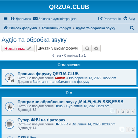
QRZUA.CLUB
Допомога
Зв'язок з адміністрацією
Реєстрація
Вхід
П
Список форумів
Технічний форум
Аудіо та обробка звуку
о
Аудіо та обробка звуку
ш
Пошук
Розширений пошу
Нова тема
у
6 тем • Сторінка
1
з
1
к
Оголошення
Правила форуму QRZUA.CLUB
Останнє повідомлення
Admin
«
Вів вересня 13, 2022 10:22 am
Додано в
Запитання та побажання по форуму
Тем
Програмне оброблення звуку ,Mid-Fi,Hi-Fi SSB,ESSB
Останнє повідомлення
Ur9ip
«
Суб липня 18, 2026 1:29 pm
Відповіді:
32
1
2
3
4
Супер ФНЧ на гіраторах
Останнє повідомлення
UR5FFR
«
Вів липня 14, 2026 10:30 pm
Відповіді:
14
1
2
DSP filter