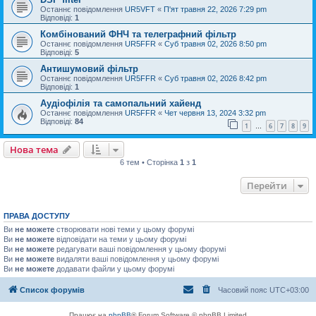
Останнє повідомлення
UR5VFT
«
П'ят травня 22, 2026 7:29 pm
Відповіді:
1
Комбінований ФНЧ та телеграфний фільтр
Останнє повідомлення
UR5FFR
«
Суб травня 02, 2026 8:50 pm
Відповіді:
5
Антишумовий фільтр
Останнє повідомлення
UR5FFR
«
Суб травня 02, 2026 8:42 pm
Відповіді:
1
Аудіофілія та самопальний хайенд
Останнє повідомлення
UR5FFR
«
Чет червня 13, 2024 3:32 pm
Відповіді:
84
1
6
7
8
9
…
Нова тема
6 тем • Сторінка
1
з
1
Перейти
ПРАВА ДОСТУПУ
Ви
не можете
створювати нові теми у цьому форумі
Ви
не можете
відповідати на теми у цьому форумі
Ви
не можете
редагувати ваші повідомлення у цьому форумі
Ви
не можете
видаляти ваші повідомлення у цьому форумі
Ви
не можете
додавати файли у цьому форумі
Список форумів
Часовий пояс
UTC+03:00
Працює на
phpBB
® Forum Software © phpBB Limited